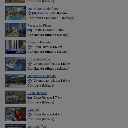
Cómpeta
(Málaga)
Los Nísperos de Paco
Casa Rural a
0,7 km
Cómpeta / Canillas d
... (Málaga)
Posada La Plaza
Hostal Rural a
1,5 km
Canillas de Albaida
(Málaga)
Casa La Posada
Casa Rural a
1,5 km
Canillas de Albaida
(Málaga)
Cortijo Anavama
Vivienda turística a
1,5 km
Canillas de Albaida
(Málaga)
Mirador de Cómpeta
Vivienda turística a
1,6 km
Cómpeta
(Málaga)
Casa Nobleza
Casa Rural a
1,7 km
Cómpeta
(Málaga)
Villa Abril
Casa Rural a
2,4 km
Cómpeta
(Málaga)
Loma del Tejo