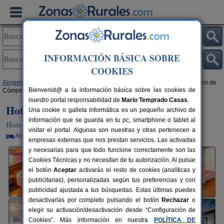
INFORMACIÓN BÁSICA SOBRE
COOKIES
Alojamientos
>
Andalucía
>
Málaga
>
Cómpeta
> Hotel y Bungalows Balcón de
Bienvenid@ a la información básica sobre las cookies de
Cómpeta
nuestro portal responsabilidad de
Mario Temprado Casas
.
Hotel y Bungalows Balcón de Cómpeta
Una cookie o galleta informática es un pequeño archivo de
información que se guarda en tu pc, smartphone o tablet al
Hotel Rural en Cómpeta (Málaga)
visitar el portal. Algunas son nuestras y otras pertenecen a
Alquiler por habitaciones
10+10 plazas
55 km de Málaga
empresas externas que nos prestan servicios. Las activadas
y necesarias para que todo funcione correctamente son las
Cookies Técnicas y no necesitan de tu autorización. Al pulsar
el botón
Aceptar
activarás el resto de cookies (analíticas y
publicitarias), personalizadas según tus preferencias y con
publicidad ajustada a tus búsquedas. Estas últimas puedes
desactivarlas por completo pulsando el botón
Rechazar
o
elegir su activación/desactivación desde “Configuración de
Cookies”. Más información en nuestra
POLÍTICA DE