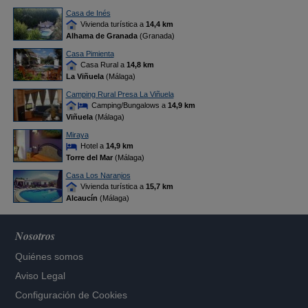
Casa de Inés
Vivienda turística a
14,4 km
Alhama de Granada
(Granada)
Casa Pimienta
Casa Rural a
14,8 km
La Viñuela
(Málaga)
Camping Rural Presa La Viñuela
Camping/Bungalows a
14,9 km
Viñuela
(Málaga)
Miraya
Hotel a
14,9 km
Torre del Mar
(Málaga)
Casa Los Naranjos
Vivienda turística a
15,7 km
Alcaucín
(Málaga)
Nosotros
Quiénes somos
Aviso Legal
Configuración de Cookies