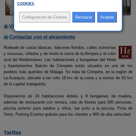
COOKIES
.
Video
Contactar con el alojamiento
Rodeado de casas blancas, balcones floridos, calles estrechas
y sinuosas, viñedos y de fondo la sierra de la Almijara y el color
azul del Mediterráneo. Las habitaciones y bungalows del Hotel
y Apartamentos Balcón de Cómpeta están situados en uno de los
pueblos más queridos de Málaga. Se trata de Cómpeta, en la región de
La Axarquía, ubicado a tan sólo 18 km de la costa y a menos de 50 km
de la capital malagueña.
Disponemos de 24 habitaciones dobles y 8 bungalows de madera,
además de restaurante con terraza, sala de fiestas para 300 personas,
piscina exterior para adultos y niños, bar junto a la piscina, Pista de
Tenis, Parking Exterior gratuito para los clientes y Wifi de alta velocidad
Tarifas