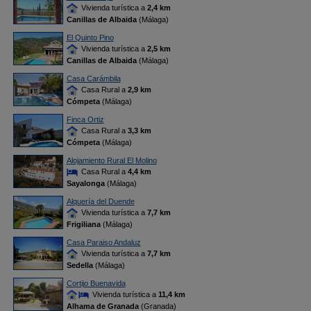
Vivienda turística a
2,4 km
Canillas de Albaida
(Málaga)
El Quinto Pino
Vivienda turística a
2,5 km
Canillas de Albaida
(Málaga)
Casa Carámbila
Casa Rural a
2,9 km
Cómpeta
(Málaga)
Finca Ortiz
Casa Rural a
3,3 km
Cómpeta
(Málaga)
Alojamiento Rural El Molino
Casa Rural a
4,4 km
Sayalonga
(Málaga)
Alquería del Duende
Vivienda turística a
7,7 km
Frigiliana
(Málaga)
Casa Paraiso Andaluz
Vivienda turística a
7,7 km
Sedella
(Málaga)
Cortijo Buenavida
Vivienda turística a
11,4 km
Alhama de Granada
(Granada)