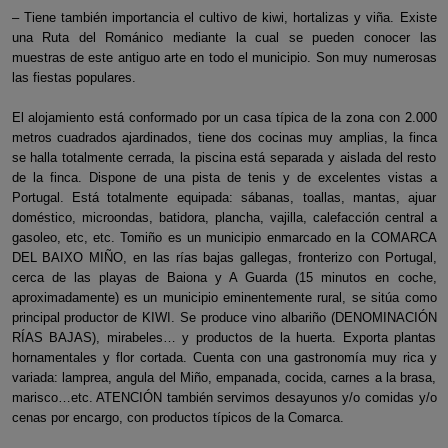
– Tiene también importancia el cultivo de kiwi, hortalizas y viña. Existe
una Ruta del Románico mediante la cual se pueden conocer las
muestras de este antiguo arte en todo el municipio. Son muy numerosas
las fiestas populares.
El alojamiento está conformado por un casa típica de la zona con 2.000
metros cuadrados ajardinados, tiene dos cocinas muy amplias, la finca
se halla totalmente cerrada, la piscina está separada y aislada del resto
de la finca. Dispone de una pista de tenis y de excelentes vistas a
Portugal. Está totalmente equipada: sábanas, toallas, mantas, ajuar
doméstico, microondas, batidora, plancha, vajilla, calefacción central a
gasoleo, etc, etc. Tomiño es un municipio enmarcado en la COMARCA
DEL BAIXO MIÑO, en las rías bajas gallegas, fronterizo con Portugal,
cerca de las playas de Baiona y A Guarda (15 minutos en coche,
aproximadamente) es un municipio eminentemente rural, se sitúa como
principal productor de KIWI. Se produce vino albariño (DENOMINACIÓN
RÍAS BAJAS), mirabeles… y productos de la huerta. Exporta plantas
hornamentales y flor cortada. Cuenta con una gastronomía muy rica y
variada: lamprea, angula del Miño, empanada, cocida, carnes a la brasa,
marisco…etc. ATENCIÓN también servimos desayunos y/o comidas y/o
cenas por encargo, con productos típicos de la Comarca.