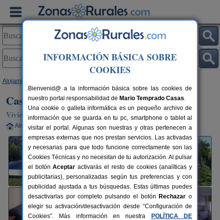
INFORMACIÓN BÁSICA SOBRE
COOKIES
Alojamientos
>
Galicia
>
Pontevedra
>
Tomiño
> Casa Paredes
Bienvenid@ a la información básica sobre las cookies de
Casa Paredes
nuestro portal responsabilidad de
Mario Temprado Casas
.
Una cookie o galleta informática es un pequeño archivo de
Vivienda turística en Tomiño (Pontevedra)
información que se guarda en tu pc, smartphone o tablet al
Alquiler completo
10+2 plazas
54 km de Pontevedra
visitar el portal. Algunas son nuestras y otras pertenecen a
empresas externas que nos prestan servicios. Las activadas
y necesarias para que todo funcione correctamente son las
Cookies Técnicas y no necesitan de tu autorización. Al pulsar
el botón
Aceptar
activarás el resto de cookies (analíticas y
publicitarias), personalizadas según tus preferencias y con
publicidad ajustada a tus búsquedas. Estas últimas puedes
desactivarlas por completo pulsando el botón
Rechazar
o
elegir su activación/desactivación desde “Configuración de
Cookies”. Más información en nuestra
POLÍTICA DE