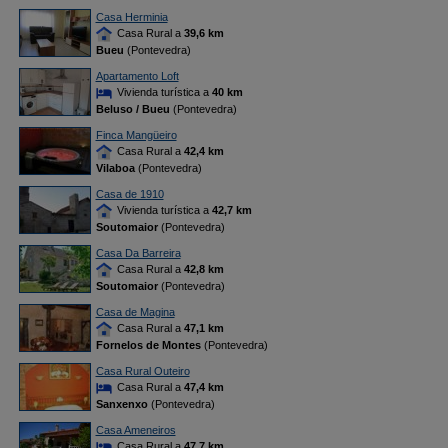
Casa Herminia
Casa Rural a
39,6 km
Bueu
(Pontevedra)
Apartamento Loft
Vivienda turística a
40 km
Beluso / Bueu
(Pontevedra)
Finca Mangüeiro
Casa Rural a
42,4 km
Vilaboa
(Pontevedra)
Casa de 1910
Vivienda turística a
42,7 km
Soutomaior
(Pontevedra)
Casa Da Barreira
Casa Rural a
42,8 km
Soutomaior
(Pontevedra)
Casa de Magina
Casa Rural a
47,1 km
Fornelos de Montes
(Pontevedra)
Casa Rural Outeiro
Casa Rural a
47,4 km
Sanxenxo
(Pontevedra)
Casa Ameneiros
Casa Rural a
47,7 km