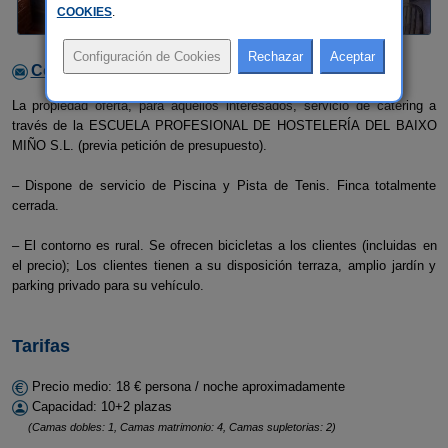
COOKIES
.
Contactar con el alojamiento
La propiedad oferta, para aquellos interesados, servicio de catering a
través de la ESCUELA PROFESIONAL DE HOSTELERÍA DEL BAIXO
MIÑO S.L. (previa petición de presupuesto).
– Dispone de servicio de Piscina y Pista de Tenis. Finca totalmente
cerrada.
– El contorno es rural. Se ofrecen bicicletas a los clientes (incluidas en
el precio); Los clientes tienen a su disposición terraza, amplio jardín y
parking privado para su vehículo.
Tarifas
Precio medio: 18 € persona / noche aproximadamente
Capacidad: 10+2 plazas
(Camas dobles: 1, Camas matrimonio: 4, Camas supletorias: 2)