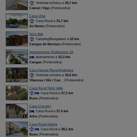
Vivienda turística a
30,7 km
Cabral / Vigo
(Pontevedra)
Casa Uma
Casa Rural a
31,7 km
As Neves
(Pontevedra)
Sol e Mar
Camping/Bungalows a
32 km
Cangas de Morrazo
(Pontevedra)
Apartamentos Rodeiramar 2A
Apartamento a
32,3 km
Cangas
(Pontevedra)
Casa Nueva Playa Areabrava
Vivienda turística a
35,6 km
Vilanova / Hío / Can
... (Pontevedra)
Casa Rural Torre Vella
Casa Rural a
37,1 km
Bueu
(Pontevedra)
Casa Cruceiro
Casa Rural a
37,4 km
Arbo
(Pontevedra)
Casa Rural Videira
Casa Rural a
38,1 km
Bueu
(Pontevedra)