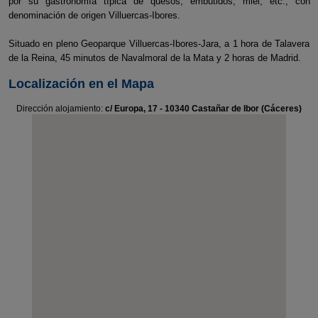
por su gastronomía típica de quesos, embutidos, miel, etc., con
denominación de origen Villuercas-Ibores.
Situado en pleno Geoparque Villuercas-Ibores-Jara, a 1 hora de Talavera
de la Reina, 45 minutos de Navalmoral de la Mata y 2 horas de Madrid.
Localización en el Mapa
Dirección alojamiento:
c/ Europa, 17 - 10340 Castañar de Ibor (Cáceres)