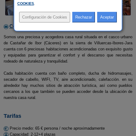
COOKIES
.
Contactar con el alojamiento
Somos una preciosa y acogedora casa rural situada en el casco urbano
de Castañar de Ibor (Cáceres) en la sierra de Villuercas-Ibores-Jara
cuenta con 6 preciosas habitaciones acondicionadas con exquisito gusto
y equipadas para garantizar el confort y el descanso que necesitas
rodeado de naturaleza y tranquilidad.
Cada habitación cuenta con baño completo, ducha de hidromasajes,
secador de cabello, WIFI, TV, aire acondicionado, calefacción. en su
alrededor hay muchos sitios de atracción turística, así como pueblos
cercanos a los que también se pueden acceder desde la ubicación de
nuestra casa rural.
Tarifas
Precio medio: 65 € persona / noche aproximadamente
Capacidad: 2-12+4 plazas