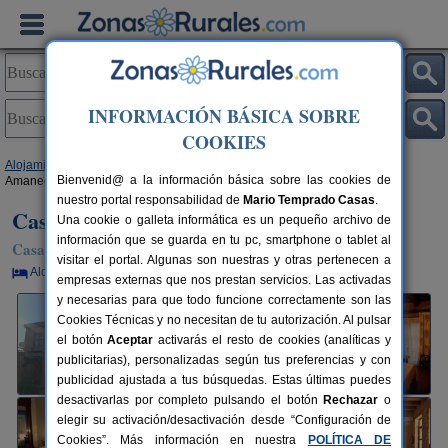
INFORMACIÓN BÁSICA SOBRE
COOKIES
Alojamientos
>
Extremadura
>
Cáceres
>
Castañar de Ibor
> Casa Rural
Bienvenid@ a la información básica sobre las cookies de
Amanecer
nuestro portal responsabilidad de
Mario Temprado Casas
.
Casa Rural Amanecer
Una cookie o galleta informática es un pequeño archivo de
información que se guarda en tu pc, smartphone o tablet al
Casa Rural en Castañar de Ibor (Cáceres)
visitar el portal. Algunas son nuestras y otras pertenecen a
Alquiler por habitaciones
2-12+4 plazas
111 km de Cáceres
empresas externas que nos prestan servicios. Las activadas
y necesarias para que todo funcione correctamente son las
Cookies Técnicas y no necesitan de tu autorización. Al pulsar
el botón
Aceptar
activarás el resto de cookies (analíticas y
publicitarias), personalizadas según tus preferencias y con
publicidad ajustada a tus búsquedas. Estas últimas puedes
desactivarlas por completo pulsando el botón
Rechazar
o
elegir su activación/desactivación desde “Configuración de
Cookies”. Más información en nuestra
POLÍTICA DE