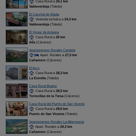
Casa Rural a
24,1 km
Valdeverdeja
(Toledo)
El Canchal de Eladia
Vivienda turística a
24,3 km
Valdeverdeja
(Toledo)
El Hogar de Ardwina
Casa Rural a
26 km
Alía
(Cáceres)
Apartamentos Rurales Candela
Apart. Rurales a
27,5 km
Cañamero
(Cáceres)
El Arco
Casa Rural a
28,3 km
La Estrella
(Toledo)
Casa Rural Beatriz
Casa Rural a
28,5 km
Torrecillas de la Tiesa
(Cáceres)
Casa Rural del Puerto de San Vicente
Casa Rural a
28,6 km
Puerto de San Vicente
(Toledo)
Apartamentos Rurales La Albergueria
Apart. Rurales a
29,3 km
Cañamero
(Cáceres)