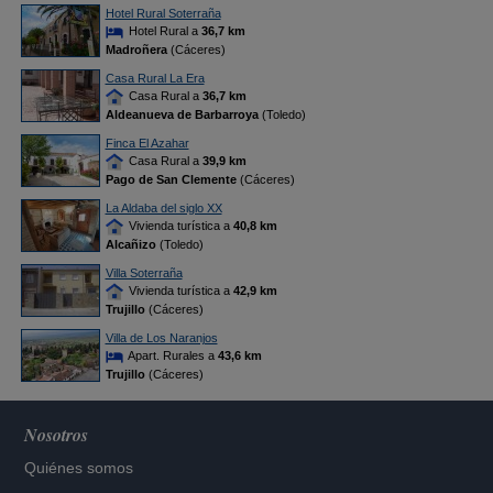
Hotel Rural Soterraña
Hotel Rural a
36,7 km
Madroñera
(Cáceres)
Casa Rural La Era
Casa Rural a
36,7 km
Aldeanueva de Barbarroya
(Toledo)
Finca El Azahar
Casa Rural a
39,9 km
Pago de San Clemente
(Cáceres)
La Aldaba del siglo XX
Vivienda turística a
40,8 km
Alcañizo
(Toledo)
Villa Soterraña
Vivienda turística a
42,9 km
Trujillo
(Cáceres)
Villa de Los Naranjos
Apart. Rurales a
43,6 km
Trujillo
(Cáceres)
Nosotros
Quiénes somos