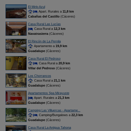
El Mirlo Azul
Apart. Rurales a
11,8 km
Cabañas del Castillo
(Cáceres)
Casa Rural Las Lucías
Casa Rural a
12,3 km
Navatrasierra
(Cáceres)
El Rincón de La Pernila
Apartamento a
19,9 km
Guadalupe
(Cáceres)
Casa Rural El Pedroso
Casa Rural a
20,9 km
Villar del Pedroso
(Cáceres)
Los Chorrancos
Casa Rural a
21,1 km
Guadalupe
(Cáceres)
Apartamentos Spa Mirayuste
Apart. Rurales a
21,3 km
Guadalupe
(Cáceres)
Camping Las Villuercas - Apartame...
Camping/Bungalows a
22,3 km
Guadalupe
(Cáceres)
Casa Rural La Antigua Tahona