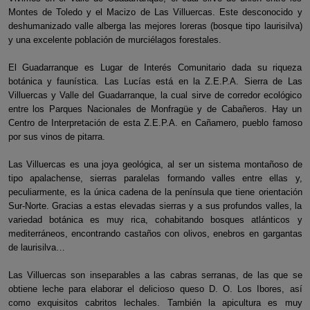
Montes de Toledo y el Macizo de Las Villuercas. Este desconocido y
deshumanizado valle alberga las mejores loreras (bosque tipo laurisilva)
y una excelente población de murciélagos forestales.
El Guadarranque es Lugar de Interés Comunitario dada su riqueza
botánica y faunística. Las Lucías está en la Z.E.P.A. Sierra de Las
Villuercas y Valle del Guadarranque, la cual sirve de corredor ecológico
entre los Parques Nacionales de Monfragüe y de Cabañeros. Hay un
Centro de Interpretación de esta Z.E.P.A. en Cañamero, pueblo famoso
por sus vinos de pitarra.
Las Villuercas es una joya geológica, al ser un sistema montañoso de
tipo apalachense, sierras paralelas formando valles entre ellas y,
peculiarmente, es la única cadena de la península que tiene orientación
Sur-Norte. Gracias a estas elevadas sierras y a sus profundos valles, la
variedad botánica es muy rica, cohabitando bosques atlánticos y
mediterráneos, encontrando castaños con olivos, enebros en gargantas
de laurisilva…
Las Villuercas son inseparables a las cabras serranas, de las que se
obtiene leche para elaborar el delicioso queso D. O. Los Ibores, así
como exquisitos cabritos lechales. También la apicultura es muy