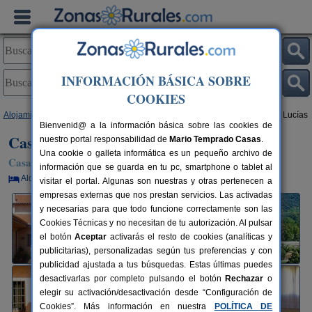
INFORMACIÓN BÁSICA SOBRE
COOKIES
Alojamientos
>
Extremadura
>
Cáceres
>
Navatrasierra
> Casa Rural Las Lucías
Bienvenid@ a la información básica sobre las cookies de
Casa Rural Las Lucías
nuestro portal responsabilidad de
Mario Temprado Casas
.
Una cookie o galleta informática es un pequeño archivo de
Casa Rural en Navatrasierra (Cáceres)
información que se guarda en tu pc, smartphone o tablet al
Alquiler por habitaciones
12+4 plazas
145 km de Cáceres
visitar el portal. Algunas son nuestras y otras pertenecen a
empresas externas que nos prestan servicios. Las activadas
y necesarias para que todo funcione correctamente son las
Cookies Técnicas y no necesitan de tu autorización. Al pulsar
el botón
Aceptar
activarás el resto de cookies (analíticas y
publicitarias), personalizadas según tus preferencias y con
publicidad ajustada a tus búsquedas. Estas últimas puedes
desactivarlas por completo pulsando el botón
Rechazar
o
elegir su activación/desactivación desde “Configuración de
Cookies”. Más información en nuestra
POLÍTICA DE