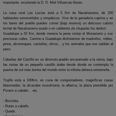
importante, existiendo la D. O. Miel Villuercas-Ibores.
La casa rural Las Lucías está a 5 Km de Navatrasierra, de 200
habitantes extrovertidos y simpáticos. Vive de la ganadería caprina y en
los bares del pueblo puedes comer (bajo reserva) un delicioso cabrito
lechal de Navatrasierra asado o en caldereta ¡te chuparás los dedos!
Guadalupe a 33 Km, donde merece la pena visitar el Monasterio y sus
preciosas calles. Camino a Guadalupe disfrutamos de madroños, robles,
pinos, alcornoques, castaños, olivos… y los animales que nos saldrán al
paso.
Cabañas del Castillo es un diminuto pueblo encaramado a la sierra, bajo
las ruinas de un pequeño castillo árabe desde donde se contempla la
puesta de sol más bonita del mundo entre la infinita dehesa extremeña.
Trujillo está a 100Km, es cuna de conquistadores, magníficas casas
blasonadas, la alcazaba musulmana, la alberca, la plaza presidida por
Pizarro a caballo… etc.
- Bicicleta.
- Rutas a caballo.
- Quads.