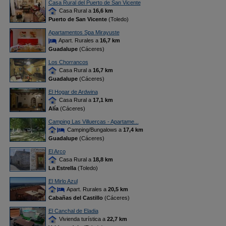
Casa Rural del Puerto de San Vicente
Casa Rural a
16,6 km
Puerto de San Vicente
(Toledo)
Apartamentos Spa Mirayuste
Apart. Rurales a
16,7 km
Guadalupe
(Cáceres)
Los Chorrancos
Casa Rural a
16,7 km
Guadalupe
(Cáceres)
El Hogar de Ardwina
Casa Rural a
17,1 km
Alía
(Cáceres)
Camping Las Villuercas - Apartame...
Camping/Bungalows a
17,4 km
Guadalupe
(Cáceres)
El Arco
Casa Rural a
18,8 km
La Estrella
(Toledo)
El Mirlo Azul
Apart. Rurales a
20,5 km
Cabañas del Castillo
(Cáceres)
El Canchal de Eladia
Vivienda turística a
22,7 km