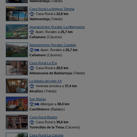
Valdeverdeja
(Toledo)
Casa Rural La Antigua Tahona
Casa Rural a
22,8 km
Valdeverdeja
(Toledo)
Apartamentos Rurales La Albergueria
Apart. Rurales a
25,7 km
Cañamero
(Cáceres)
Apartamentos Rurales Candela
Apart. Rurales a
25,7 km
Cañamero
(Cáceres)
Casa Rural La Era
Casa Rural a
28,5 km
Aldeanueva de Barbarroya
(Toledo)
La Aldaba del siglo XX
Vivienda turística a
37,4 km
Alcañizo
(Toledo)
San Matías
Albergue a
38,4 km
Castilblanco
(Badajoz)
Casa Rural Beatriz
Casa Rural a
39,6 km
Torrecillas de la Tiesa
(Cáceres)
Casa Rural La Casona