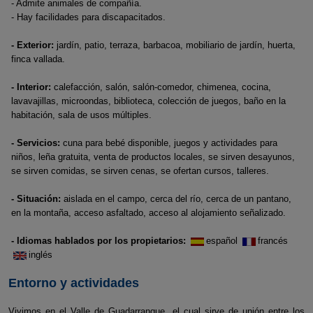
- Admite animales de compañía.
- Hay facilidades para discapacitados.
- Exterior:
jardín, patio, terraza, barbacoa, mobiliario de jardín, huerta,
finca vallada.
- Interior:
calefacción, salón, salón-comedor, chimenea, cocina,
lavavajillas, microondas, biblioteca, colección de juegos, baño en la
habitación, sala de usos múltiples.
- Servicios:
cuna para bebé disponible, juegos y actividades para
niños, leña gratuita, venta de productos locales, se sirven desayunos,
se sirven comidas, se sirven cenas, se ofertan cursos, talleres.
- Situación:
aislada en el campo, cerca del río, cerca de un pantano,
en la montaña, acceso asfaltado, acceso al alojamiento señalizado.
- Idiomas hablados por los propietarios:
español
francés
inglés
Entorno y actividades
Vivimos en el Valle de Guadarranque, el cual sirve de unión entre los