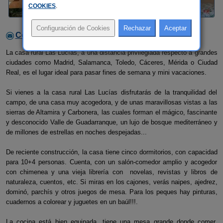
COOKIES
.
Contactar con el alojamiento
La casa rural Las Lucías, a una distancia privilegiada respecto a grandes
ciudades como Madrid, Salamanca, Toledo, Cáceres, Mérida o Ciudad
Real, es el lugar ideal para pasar fines de semana y mini vacaciones.
Si vienes a la casa rural Las Lucías disfrutarás de la tranquilidad del
campo, de una casa muy acogedora, y de unas maravillosas vistas a las
sierras de Altamira y Carbonera, las cuales forman el mágico, fascinante
y desconocido Valle de Guadarranque, un lujo de bosque mediterráneo y
de millones de estrellas en noches despejadas...
De reciente construcción, la casa tiene cinco dormitorios, con capacidad
para 10+4 personas. Cuenta, con un salón-comedor amplio y acogedor
con chimenea y una vieja librería con novelas, revistas y libros de
naturaleza, cuentos, etc. Si miras en los cajones, verás naipes, ajedrez,
dominó, parchís y otros juegos de mesa. Para los peques hay pinturas,
cuadernos a colorear y juguetes en un baúl!!!.
La cocina está bien equipada, tiene una mesa grande donde comer,