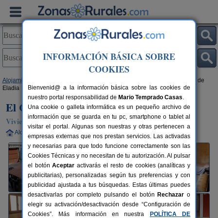
INFORMACIÓN BÁSICA SOBRE
COOKIES
Alojamientos
>
Castilla-La Mancha
>
Toledo
>
Valdeverdeja
> El Canchal de
Bienvenid@ a la información básica sobre las cookies de
Eladia
nuestro portal responsabilidad de
Mario Temprado Casas
.
El Canchal de Eladia
Una cookie o galleta informática es un pequeño archivo de
información que se guarda en tu pc, smartphone o tablet al
Vivienda turística en Valdeverdeja (Toledo)
visitar el portal. Algunas son nuestras y otras pertenecen a
Alquiler completo
8-12 plazas
137 km de Toledo
empresas externas que nos prestan servicios. Las activadas
y necesarias para que todo funcione correctamente son las
Cookies Técnicas y no necesitan de tu autorización. Al pulsar
el botón
Aceptar
activarás el resto de cookies (analíticas y
publicitarias), personalizadas según tus preferencias y con
publicidad ajustada a tus búsquedas. Estas últimas puedes
desactivarlas por completo pulsando el botón
Rechazar
o
elegir su activación/desactivación desde “Configuración de
Cookies”. Más información en nuestra
POLÍTICA DE