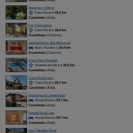
Candeleda
(Ávila)
Higueras y Olivos
Casa Rural a
39,2 km
Candeleda
(Ávila)
Los Chorrancos
Casa Rural a
39,4 km
Guadalupe
(Cáceres)
Apartamentos Spa Mirayuste
Apart. Rurales a
39,4 km
Guadalupe
(Cáceres)
Casa Entre Rosales
Vivienda turística a
39,6 km
Candeleda
(Ávila)
Casa Rural Luna
Casa Rural a
39,7 km
Candeleda
(Ávila)
Hostal Rural Lunaposada
Hostal Rural a
39,7 km
Candeleda
(Ávila)
Hostal Rural Luna
Hostal Rural a
39,7 km
Candeleda
(Ávila)
Las Cabañas Rural