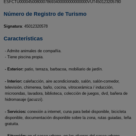
ESFCTU00004500800078693400000000000000VUT450123205780
Número de Registro de Turismo
Signatura
: 45012320578
Características
- Admite animales de compañía.
- Tiene piscina propia.
- Exterior:
patio, terraza, barbacoa, mobiliario de jardín.
- Interior:
calefacción, aire acondicionado, salón, salón-comedor,
televisión, chimenea, baño, cocina, vitrocerámica / inducción,
microondas, lavadora, biblioteca, colección de juegos, dvd, bañera de
hidromasaje (jacuzzi).
- Servicios:
conexión a internet, cuna para bebé disponible, bicicleta
disponible, documentación disponible sobre la zona, rutas guiadas, leña
gratuita.
- Situación:
en el casco urbano, en las afueras del casco urbano,