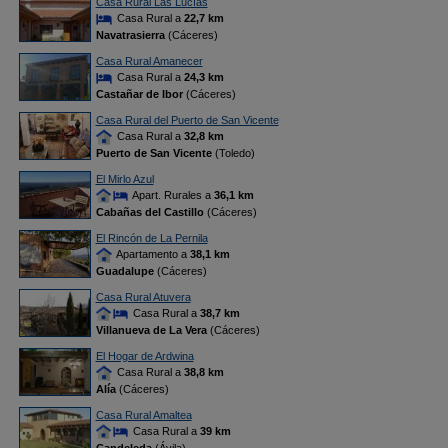
Casa Rural Las Lucías
Casa Rural a
22,7 km
Navatrasierra
(Cáceres)
Casa Rural Amanecer
Casa Rural a
24,3 km
Castañar de Ibor
(Cáceres)
Casa Rural del Puerto de San Vicente
Casa Rural a
32,8 km
Puerto de San Vicente
(Toledo)
El Mirlo Azul
Apart. Rurales a
36,1 km
Cabañas del Castillo
(Cáceres)
El Rincón de La Pernila
Apartamento a
38,1 km
Guadalupe
(Cáceres)
Casa Rural Atuvera
Casa Rural a
38,7 km
Villanueva de La Vera
(Cáceres)
El Hogar de Ardwina
Casa Rural a
38,8 km
Alía
(Cáceres)
Casa Rural Amaltea
Casa Rural a
39 km