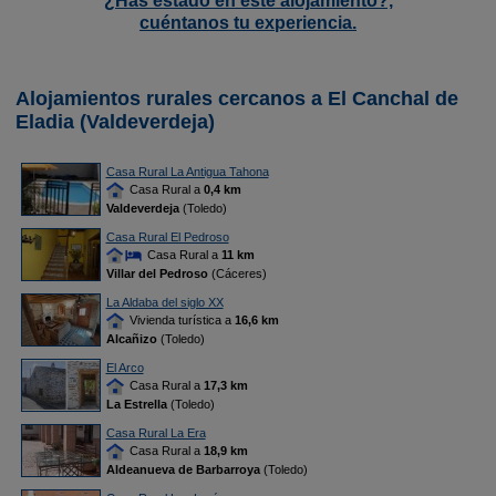
¿Has estado en este alojamiento?,
cuéntanos tu experiencia.
Alojamientos rurales cercanos a El Canchal de
Eladia (Valdeverdeja)
Casa Rural La Antigua Tahona
Casa Rural a
0,4 km
Valdeverdeja
(Toledo)
Casa Rural El Pedroso
Casa Rural a
11 km
Villar del Pedroso
(Cáceres)
La Aldaba del siglo XX
Vivienda turística a
16,6 km
Alcañizo
(Toledo)
El Arco
Casa Rural a
17,3 km
La Estrella
(Toledo)
Casa Rural La Era
Casa Rural a
18,9 km
Aldeanueva de Barbarroya
(Toledo)