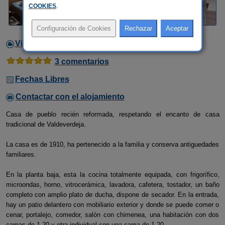
COOKIES
.
Video
3 comentarios
Fechas Libres
Contactar con el alojamiento
Casa de pueblo recién reformada, respetando el encanto de casa
tradicional de Valdeverdeja.
La casa es de 1910, ha pertenecido a la familia y conserva antiguedades
familiares.
En la planta baja, esta la cocina totalmente equipada, con frigorífico,
microondas, horno, vitrocerámica, lavadora, cafetera, tostador, un baño
completo con amplio plato de ducha, dispone de secador. En la entrada,
hay un patio delantero con mobiliario exterior y donde se puede comer o
cenar, portalejo, comedor, salón con chimenea, una habitación con dos
camas de 1.20 y otra individual con una cama de 1.20.