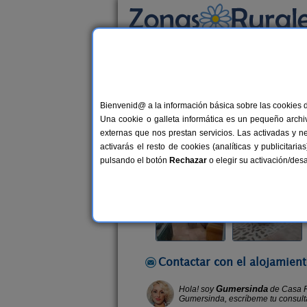
Busca por alojamiento
Alojamientos
>
Castilla-La Mancha
>
Ciudad 
Bienvenid@ a la información básica sobre las cookies 
Casa Rural Doña Gumer
Una cookie o galleta informática es un pequeño archiv
Casa Rural en San Carlos del Valle
externas que nos prestan servicios. Las activadas y n
activarás el resto de cookies (analíticas y publicita
Alquiler completo y por habitacio
pulsando el botón
Rechazar
o elegir su activación/de
Contactar con el alojamient