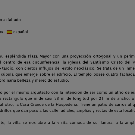
o asfaltado.
os:
español
 su espléndida Plaza Mayor con una proyección ortogonal y un perím
l centro de esa circunferencia, la iglesia del Santísimo Cristo del
o tardío, con ciertos influjos del estilo neoclásico. Se trata de un in
cúpula que emerge sobre el edificio. El templo posee cuatro fachada
ordinaria belleza y merecido estudio.
ó por el mismo arquitecto con la intención de ser como un atrio de és
e rectángulo que mide casi 53 m de longitud por 21 m de ancho: a
l otro, la Casa Grande de la Hospedería. Tiene un patio de carros al 
rillos que dan paso a las calle radiales, amplias y rectas de esta locali
te, la villa se nos abre a la visita cómoda de su llanura, a la amp