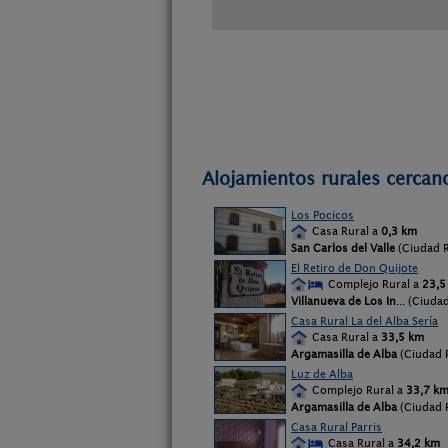
Alojamientos rurales cercan
Los Pocicos
Casa Rural a
0,3 km
San Carlos del Valle
(Ciudad R
El Retiro de Don Quijote
Complejo Rural a
23,5
Villanueva de Los In
... (Ciuda
Casa Rural La del Alba Sería
Casa Rural a
33,5 km
Argamasilla de Alba
(Ciudad 
Luz de Alba
Complejo Rural a
33,7 k
Argamasilla de Alba
(Ciudad 
Casa Rural Parris
Casa Rural a
34,2 km