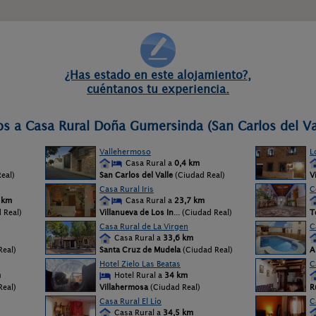
¿Has estado en este alojamiento?,
cuéntanos tu experiencia.
os a Casa Rural Doña Gumersinda (San Carlos del Va
Vallehermoso
L
Casa Rural a
0,4 km
eal)
San Carlos del Valle
(Ciudad Real)
V
Casa Rural Iris
C
 km
Casa Rural a
23,7 km
d Real)
Villanueva de Los In
... (Ciudad Real)
T
Casa Rural de La Virgen
C
Casa Rural a
33,6 km
Real)
Santa Cruz de Mudela
(Ciudad Real)
A
Hotel Zielo Las Beatas
C
m
Hotel Rural a
34 km
Real)
Villahermosa
(Ciudad Real)
R
Casa Rural El Lío
C
Casa Rural a
34,5 km