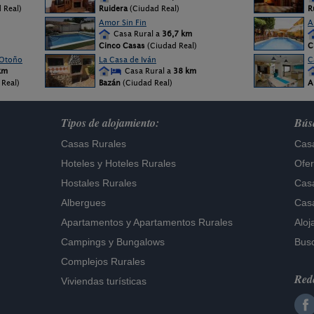
d Real)
Ruidera
(Ciudad Real)
R
Amor Sin Fin
A
Casa Rural a
36,7 km
Cinco Casas
(Ciudad Real)
C
 Otoño
La Casa de Iván
C
km
Casa Rural a
38 km
Real)
Bazán
(Ciudad Real)
A
Tipos de alojamiento:
Búsq
Casas Rurales
Casa
Hoteles
y
Hoteles Rurales
Ofer
Hostales Rurales
Casa
Albergues
Casa
Apartamentos
y
Apartamentos Rurales
Aloj
Campings y Bungalows
Busc
Complejos Rurales
Rede
Viviendas turísticas