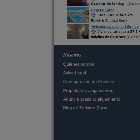
Castellar de Santiag
... (Ciuda
Casa La Torca
Casa Rural a
34,6 km
Ruidera
(Ciudad Real)
Vivienda vacacional Salón de
Vivienda turística a
37,2 
Bolaños de Calatrava
(Ciudad 
Nosotros
Quiénes somos
Aviso Legal
Configuración de Cookies
Propietarios alojamientos
Anuncia gratis tu alojamiento
Blog de Turismo Rural