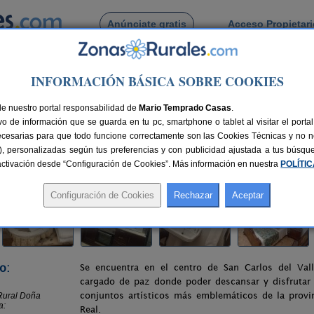
Anúnciate gratis
Acceso Propietar
Busca por pueblo
INFORMACIÓN BÁSICA SOBRE COOKIES
Real
>
San Carlos del Valle
> Casa Rural Doña Gumersinda
de nuestro portal responsabilidad de
sinda
Mario Temprado Casas
.
o de información que se guarda en tu pc, smartphone o tablet al visitar el port
 (Ciudad Real)
ecesarias para que todo funcione correctamente son las Cookies Técnicas y no ne
rias), personalizadas según tus preferencias y con publicidad ajustada a tus búsq
nes
6 plazas
80 km de Ciudad Real
Compartir:
sactivación desde “Configuración de Cookies”. Más información en nuestra
POLÍTI
o:
Se encuentra en el centro de San Carlos del Val
cargado de paz donde poder descansar y disfrutar
conjuntos artísticos más emblemáticos de la provi
Real.