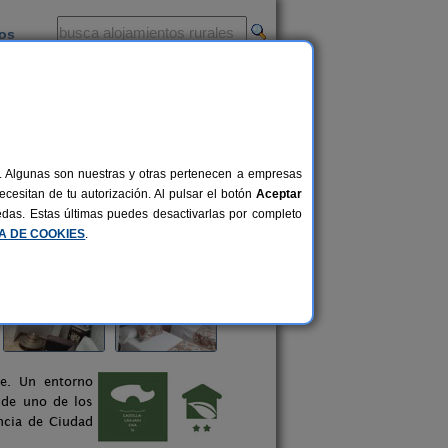
ios
-
al. Algunas son nuestras y otras pertenecen a empresas
cesitan de tu autorización. Al pulsar el botón
Aceptar
uedas. Estas últimas puedes desactivarlas por completo
CA DE COOKIES
.
le. Un entorno
 de uno de los
ncia de Ciudad