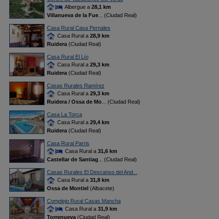
Albergue a
28,1 km
Villanueva de la Fue
... (Ciudad Real)
Casa Rural Casa Pernales
Casa Rural a
28,9 km
Ruidera
(Ciudad Real)
Casa Rural El Lío
Casa Rural a
29,3 km
Ruidera
(Ciudad Real)
Casas Rurales Ramírez
Casa Rural a
29,3 km
Ruidera / Ossa de Mo
... (Ciudad Real)
Casa La Torca
Casa Rural a
29,4 km
Ruidera
(Ciudad Real)
Casa Rural Parris
Casa Rural a
31,6 km
Castellar de Santiag
... (Ciudad Real)
Casas Rurales El Descanso del And...
Casa Rural a
31,8 km
Ossa de Montiel
(Albacete)
Complejo Rural Casas Mancha
Casa Rural a
31,9 km
Torrenueva
(Ciudad Real)