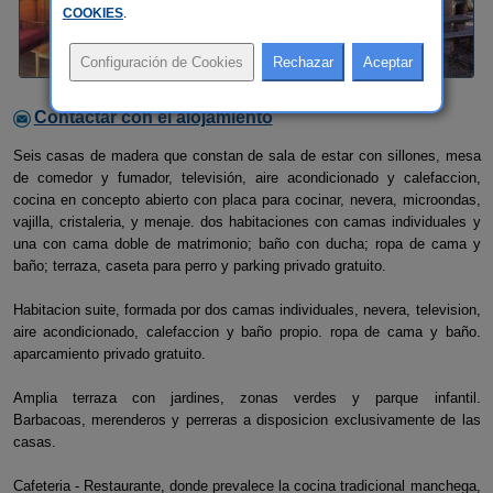
COOKIES
.
Contactar con el alojamiento
Seis casas de madera que constan de sala de estar con sillones, mesa
de comedor y fumador, televisión, aire acondicionado y calefaccion,
cocina en concepto abierto con placa para cocinar, nevera, microondas,
vajilla, cristaleria, y menaje. dos habitaciones con camas individuales y
una con cama doble de matrimonio; baño con ducha; ropa de cama y
baño; terraza, caseta para perro y parking privado gratuito.
Habitacion suite, formada por dos camas individuales, nevera, television,
aire acondicionado, calefaccion y baño propio. ropa de cama y baño.
aparcamiento privado gratuito.
Amplia terraza con jardines, zonas verdes y parque infantil.
Barbacoas, merenderos y perreras a disposicion exclusivamente de las
casas.
Cafeteria - Restaurante, donde prevalece la cocina tradicional manchega,