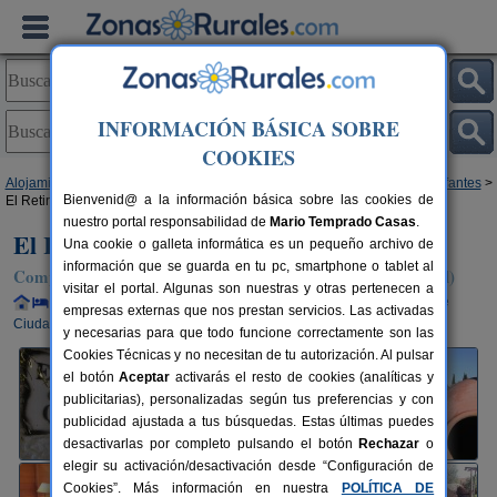
INFORMACIÓN BÁSICA SOBRE
COOKIES
Alojamientos
>
Castilla-La Mancha
>
Ciudad Real
>
Villanueva de Los Infantes
>
Bienvenid@ a la información básica sobre las cookies de
El Retiro de Don Quijote
nuestro portal responsabilidad de
Mario Temprado Casas
.
El Retiro de Don Quijote
Una cookie o galleta informática es un pequeño archivo de
información que se guarda en tu pc, smartphone o tablet al
Complejo Rural en Villanueva de Los Infantes (Ciudad Real)
visitar el portal. Algunas son nuestras y otras pertenecen a
Alquiler completo y por habitaciones
4+2 plazas
100 km de
empresas externas que nos prestan servicios. Las activadas
Ciudad Real
y necesarias para que todo funcione correctamente son las
Cookies Técnicas y no necesitan de tu autorización. Al pulsar
el botón
Aceptar
activarás el resto de cookies (analíticas y
publicitarias), personalizadas según tus preferencias y con
publicidad ajustada a tus búsquedas. Estas últimas puedes
desactivarlas por completo pulsando el botón
Rechazar
o
elegir su activación/desactivación desde “Configuración de
Cookies”. Más información en nuestra
POLÍTICA DE