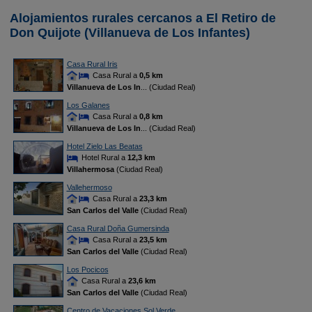
Alojamientos rurales cercanos a El Retiro de
Don Quijote (Villanueva de Los Infantes)
Casa Rural Iris
Casa Rural a
0,5 km
Villanueva de Los In
... (Ciudad Real)
Los Galanes
Casa Rural a
0,8 km
Villanueva de Los In
... (Ciudad Real)
Hotel Zielo Las Beatas
Hotel Rural a
12,3 km
Villahermosa
(Ciudad Real)
Vallehermoso
Casa Rural a
23,3 km
San Carlos del Valle
(Ciudad Real)
Casa Rural Doña Gumersinda
Casa Rural a
23,5 km
San Carlos del Valle
(Ciudad Real)
Los Pocicos
Casa Rural a
23,6 km
San Carlos del Valle
(Ciudad Real)
Centro de Vacaciones Sol Verde