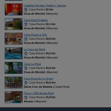
Cabañas Rurales Quijote y Sancho
Casa Rural a
32 km
Ossa de Montiel
(Albacete)
Casa Rural Galatea
Casa Rural a
32,1 km
Ossa de Montiel
(Albacete)
Casa Rural La Teja
Casa Rural a
32,6 km
Ossa de Montiel
(Albacete)
La Casa del Árbol
Casa Rural a
34,2 km
Ossa de Montiel
(Albacete)
Casa La Pepa
Casa Rural a
34,4 km
Ossa de Montiel
(Albacete)
Casa Rural de La Virgen
Casa Rural a
40,6 km
Santa Cruz de Mudela
(Ciudad Real)
Finca y SPA Vereda Real
Casa Rural a
41,8 km
Alcaraz
(Albacete)