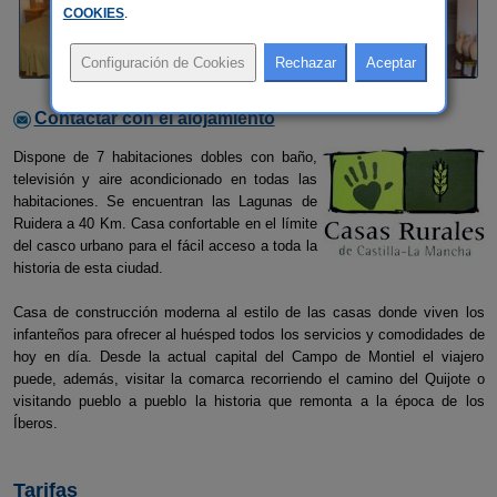
COOKIES
.
Contactar con el alojamiento
Dispone de 7 habitaciones dobles con baño,
televisión y aire acondicionado en todas las
habitaciones. Se encuentran las Lagunas de
Ruidera a 40 Km. Casa confortable en el límite
del casco urbano para el fácil acceso a toda la
historia de esta ciudad.
Casa de construcción moderna al estilo de las casas donde viven los
infanteños para ofrecer al huésped todos los servicios y comodidades de
hoy en día. Desde la actual capital del Campo de Montiel el viajero
puede, además, visitar la comarca recorriendo el camino del Quijote o
visitando pueblo a pueblo la historia que remonta a la época de los
Íberos.
Tarifas