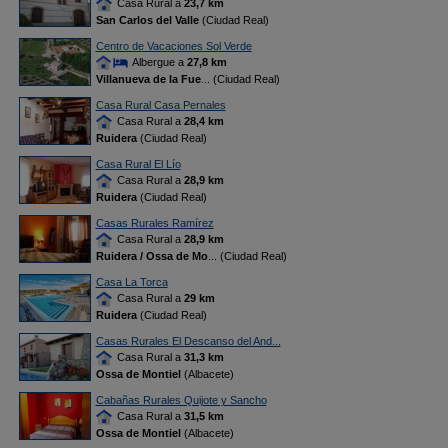
Casa Rural a
23,7 km
San Carlos del Valle
(Ciudad Real)
Centro de Vacaciones Sol Verde
Albergue a
27,8 km
Villanueva de la Fue
... (Ciudad Real)
Casa Rural Casa Pernales
Casa Rural a
28,4 km
Ruidera
(Ciudad Real)
Casa Rural El Lío
Casa Rural a
28,9 km
Ruidera
(Ciudad Real)
Casas Rurales Ramírez
Casa Rural a
28,9 km
Ruidera / Ossa de Mo
... (Ciudad Real)
Casa La Torca
Casa Rural a
29 km
Ruidera
(Ciudad Real)
Casas Rurales El Descanso del And...
Casa Rural a
31,3 km
Ossa de Montiel
(Albacete)
Cabañas Rurales Quijote y Sancho
Casa Rural a
31,5 km
Ossa de Montiel
(Albacete)