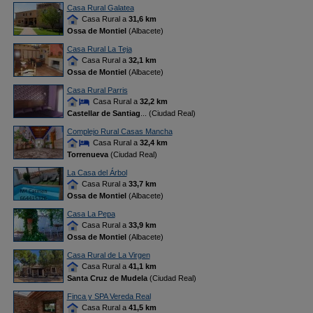
Casa Rural Galatea
Casa Rural a
31,6 km
Ossa de Montiel
(Albacete)
Casa Rural La Teja
Casa Rural a
32,1 km
Ossa de Montiel
(Albacete)
Casa Rural Parris
Casa Rural a
32,2 km
Castellar de Santiag
... (Ciudad Real)
Complejo Rural Casas Mancha
Casa Rural a
32,4 km
Torrenueva
(Ciudad Real)
La Casa del Árbol
Casa Rural a
33,7 km
Ossa de Montiel
(Albacete)
Casa La Pepa
Casa Rural a
33,9 km
Ossa de Montiel
(Albacete)
Casa Rural de La Virgen
Casa Rural a
41,1 km
Santa Cruz de Mudela
(Ciudad Real)
Finca y SPA Vereda Real
Casa Rural a
41,5 km