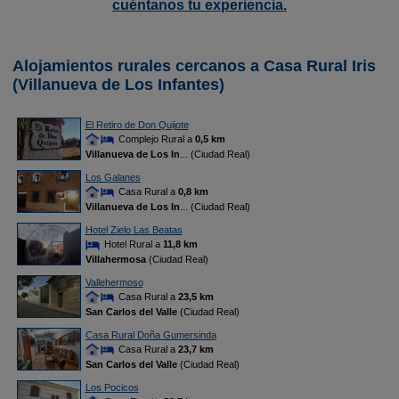
cuéntanos tu experiencia.
Alojamientos rurales cercanos a Casa Rural Iris
(Villanueva de Los Infantes)
El Retiro de Don Quijote
Complejo Rural a
0,5 km
Villanueva de Los In
... (Ciudad Real)
Los Galanes
Casa Rural a
0,8 km
Villanueva de Los In
... (Ciudad Real)
Hotel Zielo Las Beatas
Hotel Rural a
11,8 km
Villahermosa
(Ciudad Real)
Vallehermoso
Casa Rural a
23,5 km
San Carlos del Valle
(Ciudad Real)
Casa Rural Doña Gumersinda
Casa Rural a
23,7 km
San Carlos del Valle
(Ciudad Real)
Los Pocicos