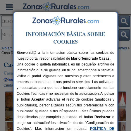
INFORMACIÓN BÁSICA SOBRE
COOKIES
Alojamientos
>
Castilla-La Mancha
>
Ciudad Real
>
Villanueva de Los Infantes
>
Bienvenid@ a la información básica sobre las cookies de
Casa Rural Iris
nuestro portal responsabilidad de
Mario Temprado Casas
.
Casa Rural Iris
Una cookie o galleta informática es un pequeño archivo de
información que se guarda en tu pc, smartphone o tablet al
Casa Rural en Villanueva de Los Infantes (Ciudad Real)
visitar el portal. Algunas son nuestras y otras pertenecen a
Alquiler completo y por habitaciones
14+4 plazas
95 km de
empresas externas que nos prestan servicios. Las activadas
Ciudad Real
y necesarias para que todo funcione correctamente son las
Cookies Técnicas y no necesitan de tu autorización. Al pulsar
el botón
Aceptar
activarás el resto de cookies (analíticas y
publicitarias), personalizadas según tus preferencias y con
publicidad ajustada a tus búsquedas. Estas últimas puedes
desactivarlas por completo pulsando el botón
Rechazar
o
elegir su activación/desactivación desde “Configuración de
Cookies”. Más información en nuestra
POLÍTICA DE