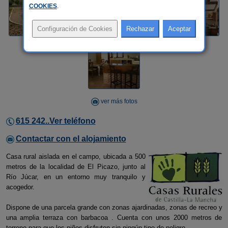
COOKIES
.
ver más fotos
615 242..Ver teléfono
Contactar con el alojamiento
Casa rural aislada en el campo, ubicada a 500
metros de la localidad de El Picazo, junto al
Río Júcar, en un entorno muy tranquilo y
acogedor.
Dispone de una parcela grande con zonas ajardinadas, zonas de recreo y
una amplia terraza con barbacoa . Cuenta con unos 2000 metros de
terreno para que los niños disfruten sin ningún tipo de peligro.