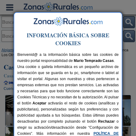
INFORMACIÓN BÁSICA SOBRE
COOKIES
Alojamientos
>
Castilla-La Mancha
>
Cuenca
>
El Picazo
> Casa Rural Finca
Bienvenid@ a la información básica sobre las cookies de
Los Olivos
nuestro portal responsabilidad de
Mario Temprado Casas
.
Casa Rural Finca Los Olivos
Una cookie o galleta informática es un pequeño archivo de
información que se guarda en tu pc, smartphone o tablet al
Casa Rural en El Picazo (Cuenca)
visitar el portal. Algunas son nuestras y otras pertenecen a
Alquiler completo y por habitaciones
8+4 plazas
90 km de
empresas externas que nos prestan servicios. Las activadas
Cuenca
y necesarias para que todo funcione correctamente son las
Cookies Técnicas y no necesitan de tu autorización. Al pulsar
el botón
Aceptar
activarás el resto de cookies (analíticas y
publicitarias), personalizadas según tus preferencias y con
publicidad ajustada a tus búsquedas. Estas últimas puedes
desactivarlas por completo pulsando el botón
Rechazar
o
elegir su activación/desactivación desde “Configuración de
Cookies”. Más información en nuestra
POLÍTICA DE