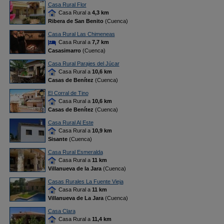
Casa Rural Flor
Casa Rural a
4,3 km
Ribera de San Benito
(Cuenca)
Casa Rural Las Chimeneas
Casa Rural a
7,7 km
Casasimarro
(Cuenca)
Casa Rural Parajes del Júcar
Casa Rural a
10,6 km
Casas de Benítez
(Cuenca)
El Corral de Tino
Casa Rural a
10,6 km
Casas de Benítez
(Cuenca)
Casa Rural Al Este
Casa Rural a
10,9 km
Sisante
(Cuenca)
Casa Rural Esmeralda
Casa Rural a
11 km
Villanueva de la Jara
(Cuenca)
Casas Rurales La Fuente Vieja
Casa Rural a
11 km
Villanueva de La Jara
(Cuenca)
Casa Clara
Casa Rural a
11,4 km