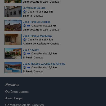
Villanueva de la Jara
(Cuenca)
La Venta de La Sisa
Casa Rural a
11,6 km
Sisante
(Cuenca)
Casa Rural Las Aldabas
Casa Rural a
11,6 km
Villanueva de la Jara
(Cuenca)
Casa Rural La Marquesa
Casa Rural a
16,4 km
Atalaya del Cañavate
(Cuenca)
Casa Navalón
Casa Rural a
16,7 km
El Peral
(Cuenca)
Casas Rurales La Cueva de Cirondo
Casa Rural a
16,8 km
El Peral
(Cuenca)
Nosotros
Quiénes somos
Aviso Legal
Configuración de Cookies