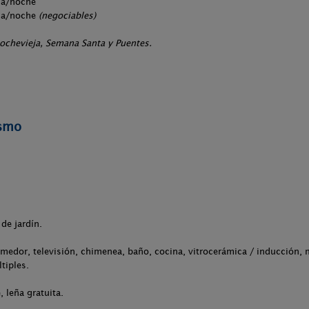
na/noche
ona/noche
(negociables)
Nochevieja, Semana Santa y Puentes.
ismo
de jardín.
medor, televisión, chimenea, baño, cocina, vitrocerámica / inducción, 
tiples.
 leña gratuita.