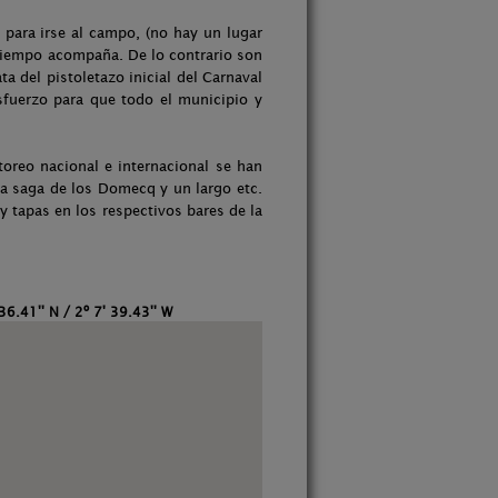
 para irse al campo, (no hay un lugar
l tiempo acompaña. De lo contrario son
a del pistoletazo inicial del Carnaval
sfuerzo para que todo el municipio y
toreo nacional e internacional se han
la saga de los Domecq y un largo etc.
y tapas en los respectivos bares de la
36.41'' N / 2º 7' 39.43'' W