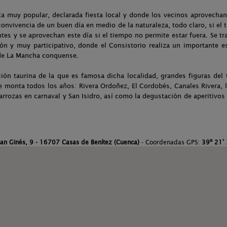
esta muy popular, declarada fiesta local y donde los vecinos aprovechan
n convivencia de un buen día en medio de la naturaleza, todo claro, si e
s y se aprovechan este día si el tiempo no permite estar fuera. Se trat
ión y muy participativo, donde el Consistorio realiza un importante e
 de La Mancha conquense.
ción taurina de la que es famosa dicha localidad, grandes figuras del 
se monta todos los años: Rivera Ordoñez, El Cordobés, Canales Rivera, 
arrozas en carnaval y San Isidro, así como la degustación de aperitivos 
San Ginés, 9 - 16707 Casas de Benítez (Cuenca)
- Coordenadas GPS:
39º 21' 