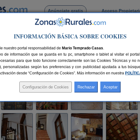
Anúnciate gratis
Acceso Propietar
Busca por pueblo
INFORMACIÓN BÁSICA SOBRE COOKIES
>
Casas de Benítez
> El Corral de Tino
de nuestro portal responsabilidad de
Mario Temprado Casas
.
o de información que se guarda en tu pc, smartphone o tablet al visitar el port
uenca)
ecesarias para que todo funcione correctamente son las Cookies Técnicas y no ne
rias), personalizadas según tus preferencias y con publicidad ajustada a tus búsq
100 km de Cuenca
Compartir:
sactivación desde “Configuración de Cookies”. Más información en nuestra
POLÍTI