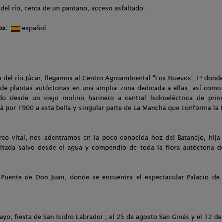
del río, cerca de un pantano, acceso asfaltado.
os:
español
 del río Júcar, llegamos al Centro Agroambiental "Los Nuevos",1? dond
de plantas autóctonas en una amplia zona dedicada a ellas, así como
do desde un viejo molino harinero a central hidroeléctrica de prin
llá por 1900 a esta bella y singular parte de La Mancha que conforma la R
reo vital, nos adentramos en la poco conocida hoz del Batanejo, hija 
tada salvo desde el agua y compendio de toda la flora autóctona de
e Puente de Don Juan, donde se encuentra el espectacular Palacio d
yo, fiesta de San Isidro Labrador ; el 25 de agosto San Ginés y el 12 de 