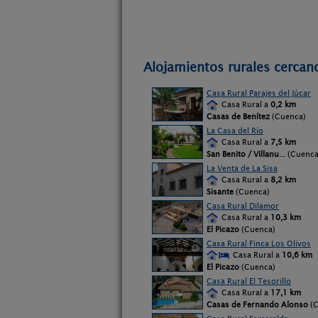
Alojamientos rurales cercano
Casa Rural Parajes del Júcar
Casa Rural a
0,2 km
Casas de Benítez
(Cuenca)
La Casa del Río
Casa Rural a
7,5 km
San Benito / Villanu
... (Cuenca
La Venta de La Sisa
Casa Rural a
8,2 km
Sisante
(Cuenca)
Casa Rural Dilamor
Casa Rural a
10,3 km
El Picazo
(Cuenca)
Casa Rural Finca Los Olivos
Casa Rural a
10,6 km
El Picazo
(Cuenca)
Casa Rural El Tesorillo
Casa Rural a
17,1 km
Casas de Fernando Alonso
(C