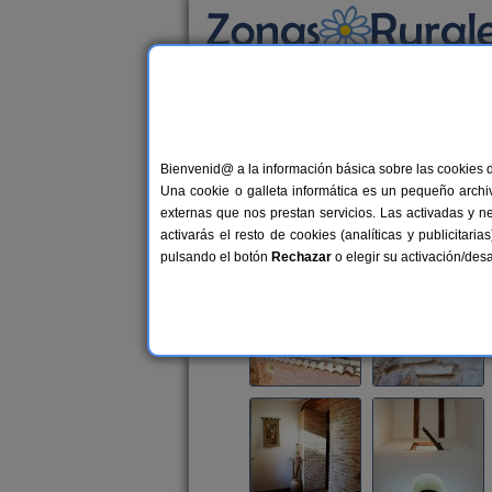
Busca por alojamiento
Alojamientos
>
Castilla-La Mancha
>
Cuenca
Bienvenid@ a la información básica sobre las cookies 
El Corral de Tino
Una cookie o galleta informática es un pequeño archiv
Casa Rural en Casas de Benítez (C
externas que nos prestan servicios. Las activadas y n
activarás el resto de cookies (analíticas y publicita
Alquiler completo
4-6+2 plazas
pulsando el botón
Rechazar
o elegir su activación/de