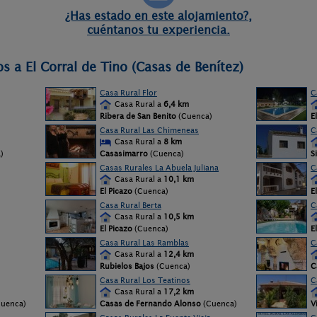
¿Has estado en este alojamiento?,
cuéntanos tu experiencia.
s a El Corral de Tino (Casas de Benítez)
Casa Rural Flor
C
Casa Rural a
6,4 km
Ribera de San Benito
(Cuenca)
E
Casa Rural Las Chimeneas
C
Casa Rural a
8 km
)
Casasimarro
(Cuenca)
S
Casas Rurales La Abuela Juliana
C
Casa Rural a
10,1 km
El Picazo
(Cuenca)
E
Casa Rural Berta
C
Casa Rural a
10,5 km
El Picazo
(Cuenca)
E
Casa Rural Las Ramblas
C
Casa Rural a
12,4 km
Rubielos Bajos
(Cuenca)
C
Casa Rural Los Teatinos
C
Casa Rural a
17,2 km
uenca)
Casas de Fernando Alonso
(Cuenca)
V