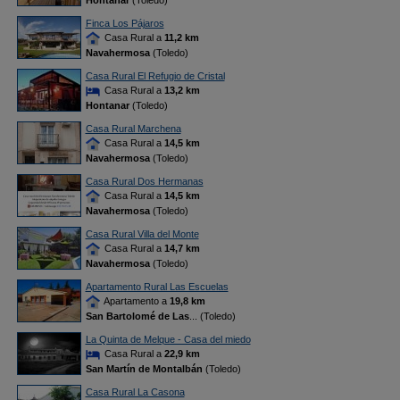
Hontanar
(Toledo)
Finca Los Pájaros
Casa Rural a
11,2 km
Navahermosa
(Toledo)
Casa Rural El Refugio de Cristal
Casa Rural a
13,2 km
Hontanar
(Toledo)
Casa Rural Marchena
Casa Rural a
14,5 km
Navahermosa
(Toledo)
Casa Rural Dos Hermanas
Casa Rural a
14,5 km
Navahermosa
(Toledo)
Casa Rural Villa del Monte
Casa Rural a
14,7 km
Navahermosa
(Toledo)
Apartamento Rural Las Escuelas
Apartamento a
19,8 km
San Bartolomé de Las
... (Toledo)
La Quinta de Melque - Casa del miedo
Casa Rural a
22,9 km
San Martín de Montalbán
(Toledo)
Casa Rural La Casona