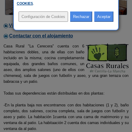
COOKIES
.
Video
Contactar con el alojamiento
Casa Rural "La Cerecera" cuenta con 6
habitaciones dobles, una de ellas con baño
incluido en la misma; cocina completamente
equipada, dos grandes baños comunes, un
aseo, dos amplios salones (uno de ellos con
chimenea), sala de juegos con futbolín y aseo, y una gran terraza con
babracoa y un patio.
Todas sus dependencias están distribuidas en dos plantas:
-En la planta baja nos encontramos con dos habitaciones (1 y 2), baño
completo, dos salones, cocina completa, sala de juegos con futbolín y
aseo y patio. La habitación 1cuenta con una cama de matrimonio y su
ventana da al patio. La habitaación 2 cuenta dos camas individuales y su
ventana da al patio.