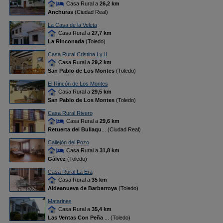
Casa Rural a
26,2 km
Anchuras
(Ciudad Real)
La Casa de la Veleta
Casa Rural a
27,7 km
La Rinconada
(Toledo)
Casa Rural Cristina I y II
Casa Rural a
29,2 km
San Pablo de Los Montes
(Toledo)
El Rincón de Los Montes
Casa Rural a
29,5 km
San Pablo de Los Montes
(Toledo)
Casa Rural Rivero
Casa Rural a
29,6 km
Retuerta del Bullaqu
... (Ciudad Real)
Callejón del Pozo
Casa Rural a
31,8 km
Gálvez
(Toledo)
Casa Rural La Era
Casa Rural a
35 km
Aldeanueva de Barbarroya
(Toledo)
Matarines
Casa Rural a
35,4 km
Las Ventas Con Peña
... (Toledo)