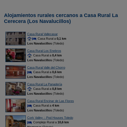
Alojamientos rurales cercanos a Casa Rural La
Cerecera (Los Navalucillos)
Casa Rural Vallecasar
Casa Rural a
0,1 km
Los Navalucillos
(Toledo)
Casa Rural Los Enebros
Casa Rural a
0,4 km
Los Navalucillos
(Toledo)
Casa Rural Valle del Chorro
Casa Rural a
0,6 km
Los Navalucillos
(Toledo)
Casa Rural La Panadería
Casa Rural a
0,8 km
Los Navalucillos
(Toledo)
Casa Rural Encinar de Las Flores
Casa Rural a
4 km
Los Navalucillos
(Toledo)
Cork Valley :: Pod Houses Toledo
Complejo Rural a
10,6 km