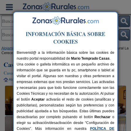
INFORMACIÓN BÁSICA SOBRE
COOKIES
Alojamientos
>
Castilla-La Mancha
>
Toledo
>
Los Navalucillos
> Casa Rural La
Bienvenid@ a la información básica sobre las cookies de
Cerecera
nuestro portal responsabilidad de
Mario Temprado Casas
.
Casa Rural La Cerecera
Una cookie o galleta informática es un pequeño archivo de
información que se guarda en tu pc, smartphone o tablet al
Casa Rural en Los Navalucillos (Toledo)
visitar el portal. Algunas son nuestras y otras pertenecen a
Alquiler completo
2-13+1 plazas
77 km de Toledo
empresas externas que nos prestan servicios. Las activadas
y necesarias para que todo funcione correctamente son las
Cookies Técnicas y no necesitan de tu autorización. Al pulsar
el botón
Aceptar
activarás el resto de cookies (analíticas y
publicitarias), personalizadas según tus preferencias y con
publicidad ajustada a tus búsquedas. Estas últimas puedes
desactivarlas por completo pulsando el botón
Rechazar
o
elegir su activación/desactivación desde “Configuración de
Cookies”. Más información en nuestra
POLÍTICA DE