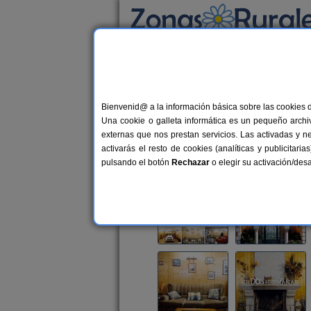
Busca por alojamiento
Alojamientos
>
Castilla-La Mancha
>
Toledo
Bienvenid@ a la información básica sobre las cookies 
Casa Rural Dos Herman
Una cookie o galleta informática es un pequeño archiv
Casa Rural en Navahermosa (Toled
externas que nos prestan servicios. Las activadas y n
activarás el resto de cookies (analíticas y publicita
Alquiler completo
8-14+4 plazas
pulsando el botón
Rechazar
o elegir su activación/de