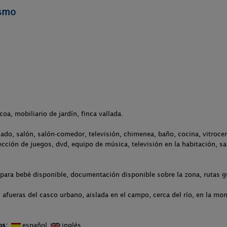
ismo
.
coa, mobiliario de jardín, finca vallada.
ado, salón, salón-comedor, televisión, chimenea, baño, cocina, vitrocerá
ección de juegos, dvd, equipo de música, televisión en la habitación, sa
para bebé disponible, documentación disponible sobre la zona, rutas gu
 afueras del casco urbano, aislada en el campo, cerca del río, en la mo
os:
español
inglés