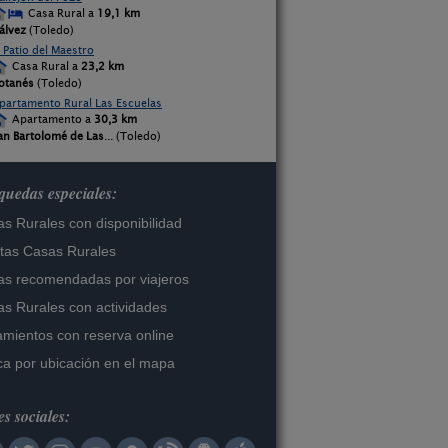
Casa Rural a
19,1 km
álvez
(Toledo)
l Patio del Maestro
Casa Rural a
23,2 km
otanés
(Toledo)
partamento Rural Las Escuelas
Apartamento a
30,3 km
an Bartolomé de Las
... (Toledo)
uedas especiales:
s Rurales con disponibilidad
tas Casas Rurales
s recomendadas por viajeros
s Rurales con actividades
amientos con reserva online
a por ubicación en el mapa
s sociales: