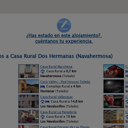
¿Has estado en este alojamiento?,
cuéntanos tu experiencia.
nos a Casa Rural Dos Hermanas (Navahermosa)
Casa Rural Marchena
C
Casa Rural a
0,7 km
Navahermosa
(Toledo)
H
Cork Valley :: Pod Houses Toledo
L
Complejo Rural a
4 km
Hontanar
(Toledo)
S
Casa Rural Vallecasar
C
Casa Rural a
14,6 km
Los Navalucillos
(Toledo)
L
Casa Rural La Panadería
C
Casa Rural a
15 km
Los Navalucillos
(Toledo)
S
Casa Rural Encinar de Las Flores
C