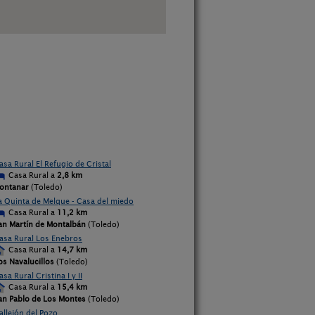
asa Rural El Refugio de Cristal
Casa Rural a
2,8 km
ontanar
(Toledo)
a Quinta de Melque - Casa del miedo
Casa Rural a
11,2 km
an Martín de Montalbán
(Toledo)
asa Rural Los Enebros
Casa Rural a
14,7 km
os Navalucillos
(Toledo)
asa Rural Cristina I y II
Casa Rural a
15,4 km
an Pablo de Los Montes
(Toledo)
allejón del Pozo