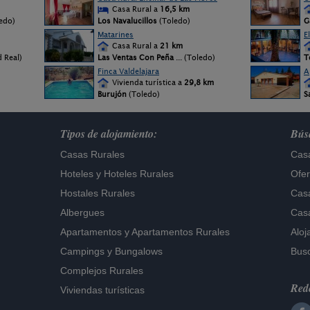
Casa Rural a
16,5 km
edo)
Los Navalucillos
(Toledo)
G
Matarines
E
Casa Rural a
21 km
d Real)
Las Ventas Con Peña
... (Toledo)
T
Finca Valdelajara
A
Vivienda turística a
29,8 km
Burujón
(Toledo)
S
Tipos de alojamiento:
Búsq
Casas Rurales
Casa
Hoteles
y
Hoteles Rurales
Ofer
Hostales Rurales
Casa
Albergues
Casa
Apartamentos
y
Apartamentos Rurales
Aloj
Campings y Bungalows
Busc
Complejos Rurales
Rede
Viviendas turísticas