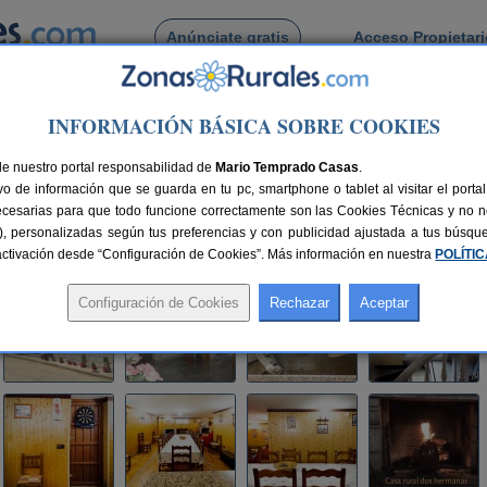
Anúnciate gratis
Acceso Propietar
Busca por pueblo
INFORMACIÓN BÁSICA SOBRE COOKIES
>
Navahermosa
> Casa Rural Dos Hermanas
de nuestro portal responsabilidad de
as
Mario Temprado Casas
.
o de información que se guarda en tu pc, smartphone o tablet al visitar el port
o)
ecesarias para que todo funcione correctamente son las Cookies Técnicas y no ne
rias), personalizadas según tus preferencias y con publicidad ajustada a tus búsq
45 km de Toledo
Compartir:
sactivación desde “Configuración de Cookies”. Más información en nuestra
POLÍTI