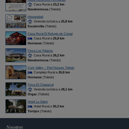
Casa Rural a
23,2 km
Navahermosa
(Toledo)
Hispanidad
Vivienda turística a
25,8 km
Escalonilla
(Toledo)
Casa Rural El Refugio de Cristal
Casa Rural a
25,8 km
Hontanar
(Toledo)
Finca Los Pájaros
Casa Rural a
26,2 km
Navahermosa
(Toledo)
Cork Valley :: Pod Houses Toledo
Complejo Rural a
26,8 km
Hontanar
(Toledo)
Finca El Chaparral
Vivienda turística a
28,1 km
Orgaz
(Toledo)
Hotel La Salve
Hotel Rural a
30,3 km
Torrijos
(Toledo)
Nosotros