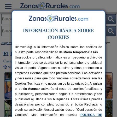
INFORMACIÓN BÁSICA SOBRE
COOKIES
Alojamientos
>
Castilla-La Mancha
>
Toledo
>
Totanés
> El Patio del Maestro
Bienvenid@ a la información básica sobre las cookies de
El Patio del Maestro
nuestro portal responsabilidad de
Mario Temprado Casas
.
Una cookie o galleta informática es un pequeño archivo de
Casa Rural en Totanés (Toledo)
información que se guarda en tu pc, smartphone o tablet al
Alquiler completo
8-14+3 plazas
30 km de Toledo
visitar el portal. Algunas son nuestras y otras pertenecen a
empresas externas que nos prestan servicios. Las activadas
y necesarias para que todo funcione correctamente son las
Cookies Técnicas y no necesitan de tu autorización. Al pulsar
el botón
Aceptar
activarás el resto de cookies (analíticas y
publicitarias), personalizadas según tus preferencias y con
publicidad ajustada a tus búsquedas. Estas últimas puedes
desactivarlas por completo pulsando el botón
Rechazar
o
elegir su activación/desactivación desde “Configuración de
Cookies”. Más información en nuestra
POLÍTICA DE