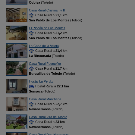
Cobisa
(Toledo)
Casa Rural Cristina I y II
Casa Rural a
21,1 km
San Pablo de Los Montes
(Toledo)
El Rincón de Los Montes
Casa Rural a
21,2 km
San Pablo de Los Montes
(Toledo)
La Casa de la Veleta
Casa Rural a
21,4 km
La Rinconada
(Toledo)
Casa Rural Fuenteflor
Casa Rural a
21,7 km
Burguillos de Toledo
(Toledo)
Hostal La Perdiz
Hostal Rural a
22,1 km
Sonseca
(Toledo)
Casa Rural Marchena
Casa Rural a
22,7 km
Navahermosa
(Toledo)
Casa Rural Villa del Monte
Casa Rural a
23 km
Navahermosa
(Toledo)
Casa Rural Dos Hermanas