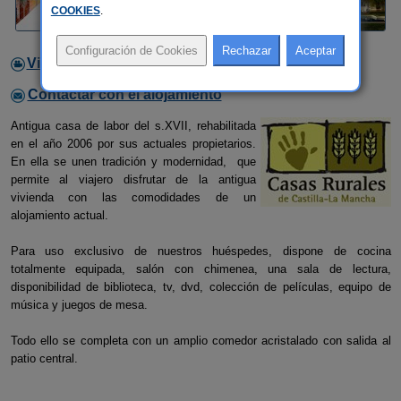
COOKIES
.
Video
Contactar con el alojamiento
Antigua casa de labor del s.XVII, rehabilitada
en el año 2006 por sus actuales propietarios.
En ella se unen tradición y modernidad, que
permite al viajero disfrutar de la antigua
vivienda con las comodidades de un
alojamiento actual.
Para uso exclusivo de nuestros huéspedes, dispone de cocina
totalmente equipada, salón con chimenea, una sala de lectura,
disponibilidad de biblioteca, tv, dvd, colección de películas, equipo de
música y juegos de mesa.
Todo ello se completa con un amplio comedor acristalado con salida al
patio central.