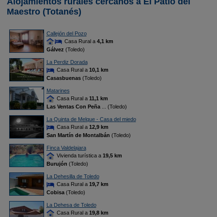
Alojamientos rurales cercanos a El Patio del
Maestro (Totanés)
Callejón del Pozo
Casa Rural a
4,1 km
Gálvez
(Toledo)
La Perdiz Dorada
Casa Rural a
10,1 km
Casasbuenas
(Toledo)
Matarines
Casa Rural a
11,1 km
Las Ventas Con Peña
... (Toledo)
La Quinta de Melque - Casa del miedo
Casa Rural a
12,9 km
San Martín de Montalbán
(Toledo)
Finca Valdelajara
Vivienda turística a
19,5 km
Burujón
(Toledo)
La Dehesilla de Toledo
Casa Rural a
19,7 km
Cobisa
(Toledo)
La Dehesa de Toledo
Casa Rural a
19,8 km