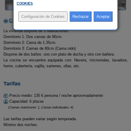
COOKIES
.
Contactar con el alojamiento
La vivienda dispone de 3 habitaciones:
Dormitorio 1: Dos camas de 90cm.
Dormitorio 2: Cama de 1.35cm.
Dormitorio 3: Camas de 80cm (Cama nido)
Dispone de dos baños: uno con plato de ducha y otro con bañera.
La cocina se encuentra equipada con: Nevera, microondas, lavadora,
horno, cubertería, vajilla, sartenes, ollas, etc.
Tarifas
Precio medio: 135 € persona / noche aproximadamente
Capacidad: 6 plazas
(Camas matrimonio: 1, Camas individuales: 4)
Las tarifas pueden variar según temporada.
Mínimo dos noches.