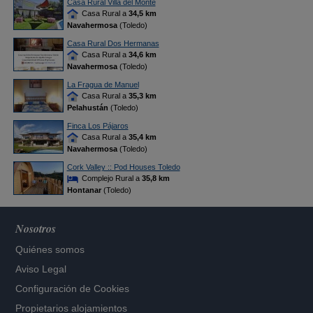
Casa Rural Villa del Monte
Casa Rural a
34,5 km
Navahermosa
(Toledo)
Casa Rural Dos Hermanas
Casa Rural a
34,6 km
Navahermosa
(Toledo)
La Fragua de Manuel
Casa Rural a
35,3 km
Pelahustán
(Toledo)
Finca Los Pájaros
Casa Rural a
35,4 km
Navahermosa
(Toledo)
Cork Valley :: Pod Houses Toledo
Complejo Rural a
35,8 km
Hontanar
(Toledo)
Nosotros
Quiénes somos
Aviso Legal
Configuración de Cookies
Propietarios alojamientos