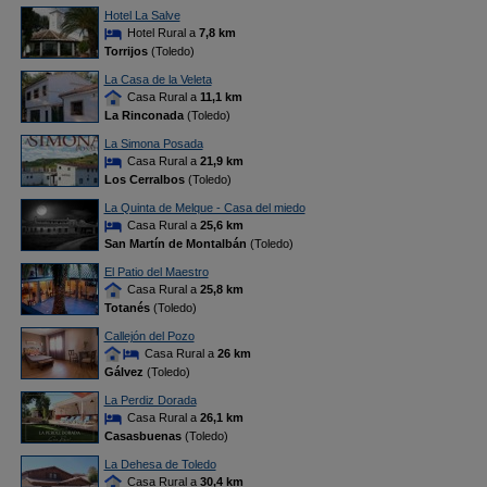
Hotel La Salve
Hotel Rural a
7,8 km
Torrijos
(Toledo)
La Casa de la Veleta
Casa Rural a
11,1 km
La Rinconada
(Toledo)
La Simona Posada
Casa Rural a
21,9 km
Los Cerralbos
(Toledo)
La Quinta de Melque - Casa del miedo
Casa Rural a
25,6 km
San Martín de Montalbán
(Toledo)
El Patio del Maestro
Casa Rural a
25,8 km
Totanés
(Toledo)
Callejón del Pozo
Casa Rural a
26 km
Gálvez
(Toledo)
La Perdiz Dorada
Casa Rural a
26,1 km
Casasbuenas
(Toledo)
La Dehesa de Toledo
Casa Rural a
30,4 km