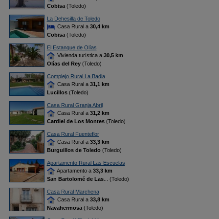
Cobisa
(Toledo)
La Dehesilla de Toledo
Casa Rural a
30,4 km
Cobisa
(Toledo)
El Estanque de Olías
Vivienda turística a
30,5 km
Olías del Rey
(Toledo)
Complejo Rural La Badia
Casa Rural a
31,1 km
Lucillos
(Toledo)
Casa Rural Granja Abril
Casa Rural a
31,2 km
Cardiel de Los Montes
(Toledo)
Casa Rural Fuenteflor
Casa Rural a
33,3 km
Burguillos de Toledo
(Toledo)
Apartamento Rural Las Escuelas
Apartamento a
33,3 km
San Bartolomé de Las
... (Toledo)
Casa Rural Marchena
Casa Rural a
33,8 km
Navahermosa
(Toledo)