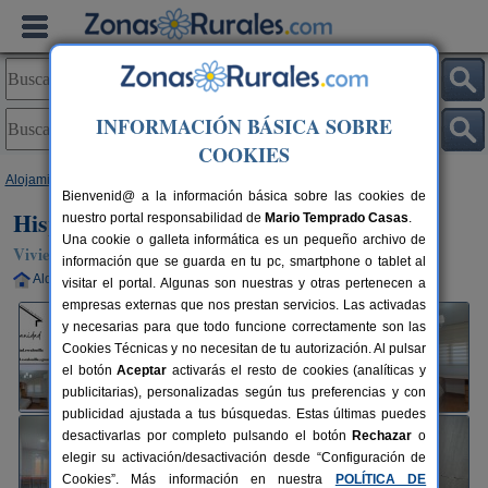
INFORMACIÓN BÁSICA SOBRE
COOKIES
Alojamientos
>
Castilla-La Mancha
>
Toledo
>
Escalonilla
> Hispanidad
Bienvenid@ a la información básica sobre las cookies de
Hispanidad
nuestro portal responsabilidad de
Mario Temprado Casas
.
Una cookie o galleta informática es un pequeño archivo de
Vivienda turística en Escalonilla (Toledo)
información que se guarda en tu pc, smartphone o tablet al
Alquiler completo
6 plazas
38 km de Toledo
visitar el portal. Algunas son nuestras y otras pertenecen a
empresas externas que nos prestan servicios. Las activadas
y necesarias para que todo funcione correctamente son las
Cookies Técnicas y no necesitan de tu autorización. Al pulsar
el botón
Aceptar
activarás el resto de cookies (analíticas y
publicitarias), personalizadas según tus preferencias y con
publicidad ajustada a tus búsquedas. Estas últimas puedes
desactivarlas por completo pulsando el botón
Rechazar
o
elegir su activación/desactivación desde “Configuración de
Cookies”. Más información en nuestra
POLÍTICA DE