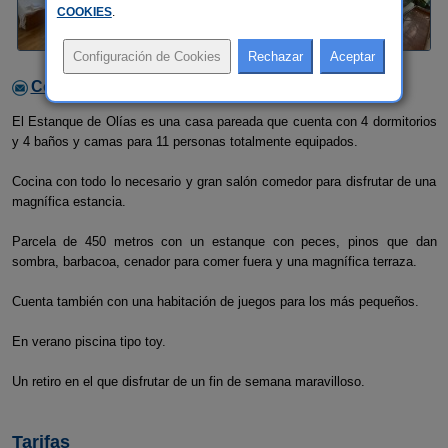
COOKIES
.
Contactar con el alojamiento
El Estanque de Olías es una casa pareada que cuenta con 4 dormitorios
y 4 baños y camas para 11 personas totalmente equipados.
Cocina con todo lo necesario y gran salón comedor para disfrutar de una
magnífica estancia.
Parcela de 450 metros con un estanque con peces, pinos que dan
sombra, barbacoa, cenador para comer fuera y una magnífica terraza.
Cuenta también con una habitación de juegos para los más pequeños.
En verano piscina tipo toy.
Un retiro en el que disfrutar de un fin de semana maravilloso.
Tarifas