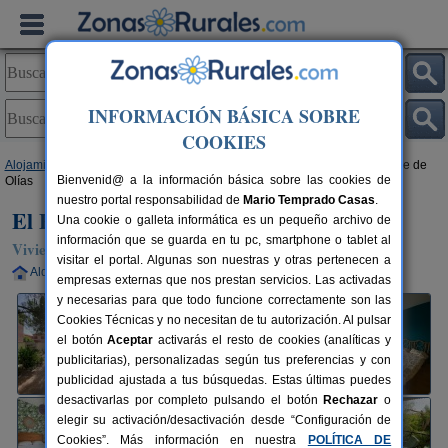
INFORMACIÓN BÁSICA SOBRE
COOKIES
Alojamientos
>
Castilla-La Mancha
>
Toledo
>
Olías del Rey
> El Estanque de
Bienvenid@ a la información básica sobre las cookies de
Olías
nuestro portal responsabilidad de
Mario Temprado Casas
.
El Estanque de Olías
Una cookie o galleta informática es un pequeño archivo de
información que se guarda en tu pc, smartphone o tablet al
Vivienda turística en Olías del Rey (Toledo)
visitar el portal. Algunas son nuestras y otras pertenecen a
Alquiler completo
6-11 plazas
12 km de Toledo
empresas externas que nos prestan servicios. Las activadas
y necesarias para que todo funcione correctamente son las
Cookies Técnicas y no necesitan de tu autorización. Al pulsar
el botón
Aceptar
activarás el resto de cookies (analíticas y
publicitarias), personalizadas según tus preferencias y con
publicidad ajustada a tus búsquedas. Estas últimas puedes
desactivarlas por completo pulsando el botón
Rechazar
o
elegir su activación/desactivación desde “Configuración de
Cookies”. Más información en nuestra
POLÍTICA DE