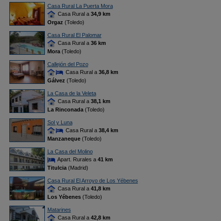
Casa Rural La Puerta Mora
Casa Rural a
34,9 km
Orgaz
(Toledo)
Casa Rural El Palomar
Casa Rural a
36 km
Mora
(Toledo)
Callejón del Pozo
Casa Rural a
36,8 km
Gálvez
(Toledo)
La Casa de la Veleta
Casa Rural a
38,1 km
La Rinconada
(Toledo)
Sol y Luna
Casa Rural a
38,4 km
Manzaneque
(Toledo)
La Casa del Molino
Apart. Rurales a
41 km
Titulcia
(Madrid)
Casa Rural El Arroyo de Los Yébenes
Casa Rural a
41,8 km
Los Yébenes
(Toledo)
Matarines
Casa Rural a
42,8 km