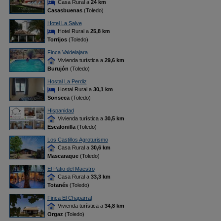
Casa Rural a
24 km
Casasbuenas
(Toledo)
Hotel La Salve
Hotel Rural a
25,8 km
Torrijos
(Toledo)
Finca Valdelajara
Vivienda turística a
29,6 km
Burujón
(Toledo)
Hostal La Perdiz
Hostal Rural a
30,1 km
Sonseca
(Toledo)
Hispanidad
Vivienda turística a
30,5 km
Escalonilla
(Toledo)
Los Castillos Agroturismo
Casa Rural a
30,6 km
Mascaraque
(Toledo)
El Patio del Maestro
Casa Rural a
33,3 km
Totanés
(Toledo)
Finca El Chaparral
Vivienda turística a
34,8 km
Orgaz
(Toledo)