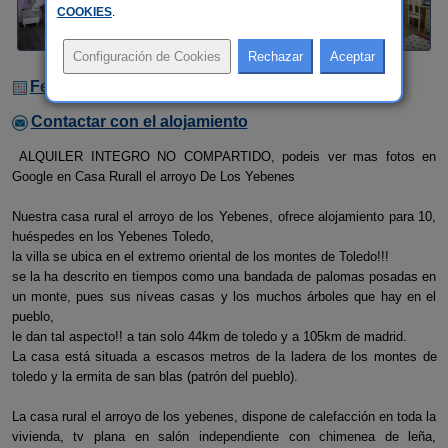
COOKIES
.
Fechas Libres
Contactar con el alojamiento
ALQUILER INTEGRO NO COMPARTIDO, podeis ver mas fotos en
Google en Casa Rurall el arroyo De Los Yebenes
Nuestra casa rural el arroyo de los Yebenes, ofrece alojamiento para 10,
huéspedes en los Yebenes Toledo,
la villa se ubica en el extremo oriental de los montes de Toledo!!!
se la ha descrito en tiempos como una bandada de palomas posadas en
un monte, pues sus níveas casas y los muchos árboles que hay en el
pueblo,
le dan tal aspecto!! a tan solo 44km de toledo y a 105km de madrid.
La casa está situada a escasos metros de la ladera de los montes de
toledo y la ermita de san blas (patrón del pueblo).
La casa rural el arroyo de los yebenes, dispone de calefacción en toda la
vivienda, tv plana en salón independiente con chimenea de leña,