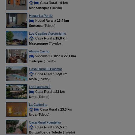
Casa Rural a
9 km
Manzaneque
(Toledo)
Hostal La Perdiz
Hostal Rural a
13,4 km
Sonseca
(Toledo)
Los Castillos Agroturismo
Casa Rural a
15,8 km
Mascaraque
(Toledo)
Abuelo Cacho
Vivienda turística a
22,1 km
Turleque
(Toledo)
Casa Rural El Palomar
Casa Rural a
22,9 km
Mora
(Toledo)
Los Laureles 1
Casa Rural a
23 km
Urda
(Toledo)
La Calderina
Casa Rural a
23,3 km
Urda
(Toledo)
Casa Rural Fuenteflor
Casa Rural a
25,5 km
Burguillos de Toledo
(Toledo)