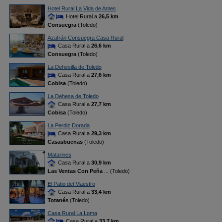
Hotel Rural La Vida de Antes
Hotel Rural a
26,5 km
Consuegra
(Toledo)
Azafrán Consuegra Casa Rural
Casa Rural a
26,6 km
Consuegra
(Toledo)
La Dehesilla de Toledo
Casa Rural a
27,6 km
Cobisa
(Toledo)
La Dehesa de Toledo
Casa Rural a
27,7 km
Cobisa
(Toledo)
La Perdiz Dorada
Casa Rural a
29,3 km
Casasbuenas
(Toledo)
Matarines
Casa Rural a
30,9 km
Las Ventas Con Peña
... (Toledo)
El Patio del Maestro
Casa Rural a
33,4 km
Totanés
(Toledo)
Casa Rural La Loma
Casa Rural a
33,7 km