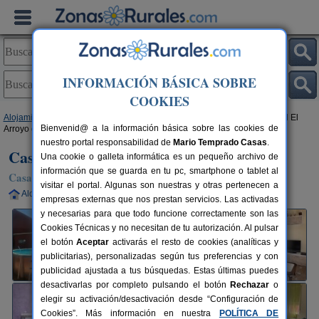
INFORMACIÓN BÁSICA SOBRE
COOKIES
Alojamientos
>
Castilla-La Mancha
>
Toledo
>
Los Yébenes
> Casa Rural El
Bienvenid@ a la información básica sobre las cookies de
Arroyo de Los Yébenes
nuestro portal responsabilidad de
Mario Temprado Casas
.
Casa Rural El Arroyo de Los Yébenes
Una cookie o galleta informática es un pequeño archivo de
información que se guarda en tu pc, smartphone o tablet al
Casa Rural en Los Yébenes (Toledo)
visitar el portal. Algunas son nuestras y otras pertenecen a
Alquiler completo
9+1 plazas
43 km de Toledo
empresas externas que nos prestan servicios. Las activadas
y necesarias para que todo funcione correctamente son las
Cookies Técnicas y no necesitan de tu autorización. Al pulsar
el botón
Aceptar
activarás el resto de cookies (analíticas y
publicitarias), personalizadas según tus preferencias y con
publicidad ajustada a tus búsquedas. Estas últimas puedes
desactivarlas por completo pulsando el botón
Rechazar
o
elegir su activación/desactivación desde “Configuración de
Cookies”. Más información en nuestra
POLÍTICA DE