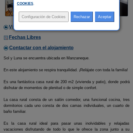
COOKIES
.
Video
Fechas Libres
Contactar con el alojamiento
Sol y Luna se encuentra ubicada en Manzaneque.
En este alojamiento se respira tranquilidad. ¡Relájate con toda la familia!
Es una fantástica casa rural de 200 m2 (vivienda y patio), donde podrá
disfrutar de momentos de plenitud o de simple confort.
La casa rural consta de un salón comedor, una funcional cocina, tres
dormitorios cada uno consta de dos camas individuales, un cuarto de
baño familiar.
Es la casa rural ideal para pasar unas inolvidables y relajadas
vacaciones disfrutando de todo lo que le ofrece la zona junto a su