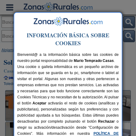
INFORMACIÓN BÁSICA SOBRE
COOKIES
Alojamientos
>
Castilla-La Mancha
>
Toledo
>
Manzaneque
> Sol y Luna
Bienvenid@ a la información básica sobre las cookies de
Sol y Luna
nuestro portal responsabilidad de
Mario Temprado Casas
.
Una cookie o galleta informática es un pequeño archivo de
Casa Rural en Manzaneque (Toledo)
información que se guarda en tu pc, smartphone o tablet al
Alquiler completo y por habitaciones
6+2 plazas
38 km de
visitar el portal. Algunas son nuestras y otras pertenecen a
Toledo
empresas externas que nos prestan servicios. Las activadas
y necesarias para que todo funcione correctamente son las
Cookies Técnicas y no necesitan de tu autorización. Al pulsar
el botón
Aceptar
activarás el resto de cookies (analíticas y
publicitarias), personalizadas según tus preferencias y con
publicidad ajustada a tus búsquedas. Estas últimas puedes
desactivarlas por completo pulsando el botón
Rechazar
o
elegir su activación/desactivación desde “Configuración de
Cookies”. Más información en nuestra
POLÍTICA DE