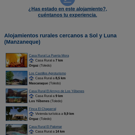
¿Has estado en este alojamiento?,
cuéntanos tu experiencia.
Alojamientos rurales cercanos a Sol y Luna
(Manzaneque)
Casa Rural La Puerta Mora
Casa Rural a
7 km
Orgaz
(Toledo)
Los Castillos Agroturismo
Casa Rural a
8,5 km
Mascaraque
(Toledo)
Casa Rural El Arroyo de Los Yébenes
Casa Rural a
9 km
Los Yébenes
(Toledo)
Finca El Chaparral
Vivienda turística a
9,9 km
Orgaz
(Toledo)
Casa Rural El Palomar
Casa Rural a
14 km