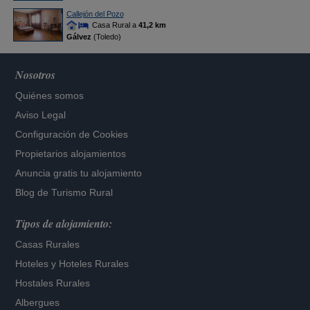
Callejón del Pozo
Casa Rural a
41,2 km
Gálvez
(Toledo)
Nosotros
Quiénes somos
Aviso Legal
Configuración de Cookies
Propietarios alojamientos
Anuncia gratis tu alojamiento
Blog de Turismo Rural
Tipos de alojamiento:
Casas Rurales
Hoteles
y
Hoteles Rurales
Hostales Rurales
Albergues