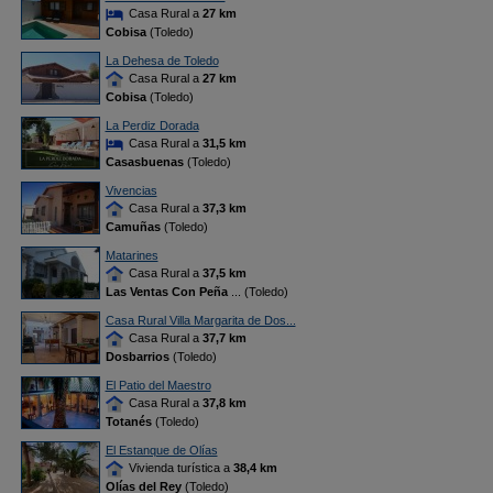
Casa Rural a
27 km
Cobisa
(Toledo)
La Dehesa de Toledo
Casa Rural a
27 km
Cobisa
(Toledo)
La Perdiz Dorada
Casa Rural a
31,5 km
Casasbuenas
(Toledo)
Vivencias
Casa Rural a
37,3 km
Camuñas
(Toledo)
Matarines
Casa Rural a
37,5 km
Las Ventas Con Peña
... (Toledo)
Casa Rural Villa Margarita de Dos...
Casa Rural a
37,7 km
Dosbarrios
(Toledo)
El Patio del Maestro
Casa Rural a
37,8 km
Totanés
(Toledo)
El Estanque de Olías
Vivienda turística a
38,4 km
Olías del Rey
(Toledo)