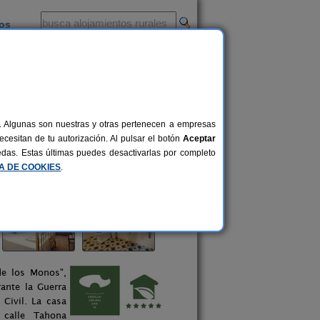
ios
-
al. Algunas son nuestras y otras pertenecen a empresas
cesitan de tu autorización. Al pulsar el botón
Aceptar
uedas. Estas últimas puedes desactivarlas por completo
CA DE COOKIES
.
de los Monos",
rante la Guerra
 Civil. La casa
calle Tahona