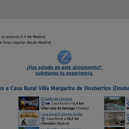
 la autovía A-4 de Madrid.
e línea regular desde Madrid.
¿Has estado en este alojamiento?,
cuéntanos tu experiencia.
s a Casa Rural Villa Margarita de Dosbarrios (Dosba
El Sueño de Lucrecia
C
Casa Rural a
15,4 km
Villarrubia de Santiago
(Toledo)
M
Casa Rural El Abuelo Quiko
L
Casa Rural a
29,2 km
Chinchón
(Madrid)
V