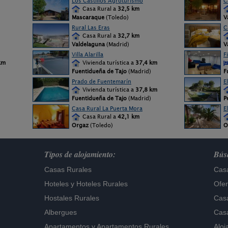
Los Castillos Agroturismo
C
Casa Rural a
32,5 km
Mascaraque
(Toledo)
V
Rural Las Eras
C
Casa Rural a
32,7 km
Valdelaguna
(Madrid)
V
Villa Alarilla
F
km
Vivienda turística a
37,4 km
Fuentidueña de Tajo
(Madrid)
F
Prado de Fuentemarín
E
Vivienda turística a
37,8 km
Fuentidueña de Tajo
(Madrid)
P
Casa Rural La Puerta Mora
E
Casa Rural a
42,1 km
Orgaz
(Toledo)
O
Tipos de alojamiento:
Búsq
Casas Rurales
Casa
Hoteles
y
Hoteles Rurales
Ofer
Hostales Rurales
Casa
Albergues
Casa
Apartamentos
y
Apartamentos Rurales
Aloj