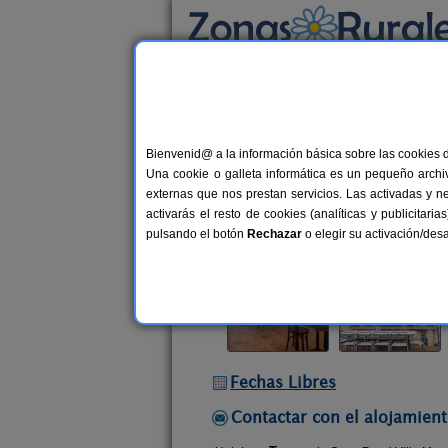
Busca por alojamiento
Alojamientos
>
Castilla-La Mancha
>
Toledo
Bienvenid@ a la información básica sobre las cookies 
Casa Rural Villa Margar
Una cookie o galleta informática es un pequeño archiv
Casa Rural en Dosbarrios (Toledo)
externas que nos prestan servicios. Las activadas y n
activarás el resto de cookies (analíticas y publicita
Alquiler completo
10+5 plazas
pulsando el botón
Rechazar
o elegir su activación/de
Fechas Libres
Contactar con el alojamient