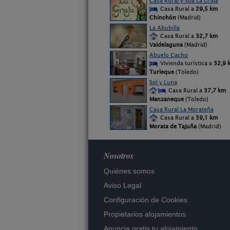
Casa Rural y Spa La Graja
Casa Rural a
29,5 km
Chinchón
(Madrid)
La Abubilla
Casa Rural a
32,7 km
Valdelaguna
(Madrid)
Abuelo Cacho
Vivienda turística a
32,9 
Turleque
(Toledo)
Sol y Luna
Casa Rural a
37,7 km
Manzaneque
(Toledo)
Casa Rural La Morateña
Casa Rural a
39,1 km
Morata de Tajuña
(Madrid)
Nosotros
Quiénes somos
Aviso Legal
Configuración de Cookies
Propietarios alojamientos
Anuncia gratis tu alojamiento