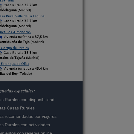
asa Tana
Casa Rural a
32,7 km
aldelaguna
(Madrid)
asa Rural Valle de La Laguna
Casa Rural a
32,7 km
aldelaguna
(Madrid)
inca Los Almendros
Vivienda turística a
37,5 km
uentidueña de Tajo
(Madrid)
l Cortijo de Perales
Casa Rural a
38,5 km
erales de Tajuña
(Madrid)
l Estanque de Olías
Vivienda turística a
43,4 km
lías del Rey
(Toledo)
uedas especiales:
s Rurales con disponibilidad
tas Casas Rurales
s recomendadas por viajeros
s Rurales con actividades
amientos con reserva online