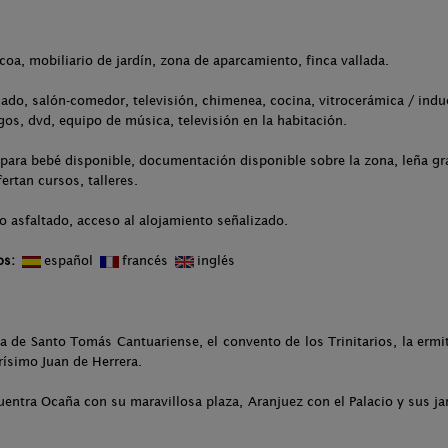
.
acoa, mobiliario de jardín, zona de aparcamiento, finca vallada.
ado, salón-comedor, televisión, chimenea, cocina, vitrocerámica / induc
gos, dvd, equipo de música, televisión en la habitación.
para bebé disponible, documentación disponible sobre la zona, leña gra
ertan cursos, talleres.
o asfaltado, acceso al alojamiento señalizado.
os:
español
francés
inglés
ia de Santo Tomás Cantuariense, el convento de los Trinitarios, la ermit
rísimo Juan de Herrera.
uentra Ocaña con su maravillosa plaza, Aranjuez con el Palacio y sus j