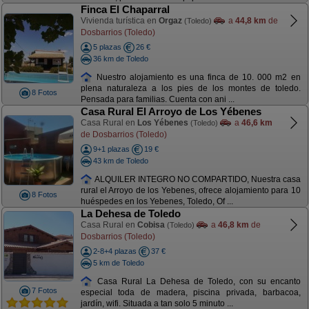
Finca El Chaparral
Vivienda turística en
Orgaz
a
44,8 km
de
(Toledo)
Dosbarrios (Toledo)
5 plazas
26 €
36 km de Toledo
Nuestro alojamiento es una finca de 10. 000 m2 en
plena naturaleza a los pies de los montes de toledo.
8 Fotos
Pensada para familias. Cuenta con ani ...
Casa Rural El Arroyo de Los Yébenes
Casa Rural en
Los Yébenes
a
46,6 km
(Toledo)
de Dosbarrios (Toledo)
9+1 plazas
19 €
43 km de Toledo
ALQUILER INTEGRO NO COMPARTIDO, Nuestra casa
rural el Arroyo de los Yebenes, ofrece alojamiento para 10
8 Fotos
huéspedes en los Yebenes, Toledo, Of ...
La Dehesa de Toledo
Casa Rural en
Cobisa
a
46,8 km
de
(Toledo)
Dosbarrios (Toledo)
2-8+4 plazas
37 €
5 km de Toledo
Casa Rural La Dehesa de Toledo, con su encanto
7 Fotos
especial toda de madera, piscina privada, barbacoa,
jardín, wifi. Situada a tan solo 5 minuto ...