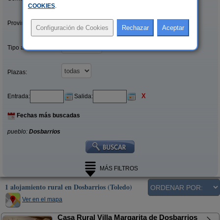
COOKIES
.
Provincias/Islas:
Tipo alquiler:
Plazas:
X
Entrada:
Salida:
Fechas más buscadas
pueblo:
Dosbarrios
MÁS FILTROS
1 alojamiento rural en Dosbarrios (Toledo)
Ver en el mapa
Casa Rural Villa Margarita de Dosbarrios