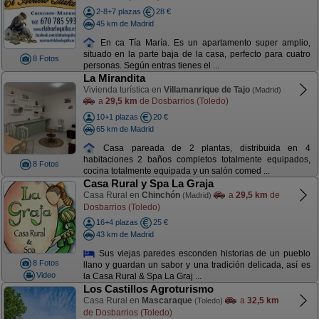
2-8+7 plazas
28 €
45 km de Madrid
En ca Tía María. Es un apartamento super amplio,
situado en la parte baja de la casa, perfecto para cuatro
8 Fotos
personas. Según entras tienes el ...
La Mirandita
Vivienda turística en
Villamanrique de Tajo
(Madrid)
a
29,5 km
de Dosbarrios (Toledo)
10+1 plazas
20 €
65 km de Madrid
Casa pareada de 2 plantas, distribuida en 4
habitaciones 2 baños completos totalmente equipados,
8 Fotos
cocina totalmente equipada y un salón comed ...
Casa Rural y Spa La Graja
Casa Rural en
Chinchón
a
29,5 km
de
(Madrid)
Dosbarrios (Toledo)
16+4 plazas
25 €
43 km de Madrid
Sus viejas paredes esconden historias de un pueblo
8 Fotos
llano y guardan un sabor y una tradición delicada, así es
Video
la Casa Rural & Spa La Graj ...
Los Castillos Agroturismo
Casa Rural en
Mascaraque
a
32,5 km
(Toledo)
de Dosbarrios (Toledo)