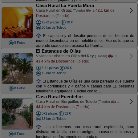
totalmente equipada y patio, un total ...
Casa Rural La Puerta Mora
Casa Rural en
Orgaz
a
42,1 km
de
(Toledo)
Dosbarrios (Toledo)
12+2 plazas
30 €
30 km de Toledo
El capricho y el desafío personal de un hombre de
mundo desemboca en un hotelito único. Eso es lo que se
8 Fotos
aprende cuando se traspasa La Puert ...
El Estanque de Olías
Vivienda turística en
Olías del Rey
a
(Toledo)
43,4 km
de Dosbarrios (Toledo)
6-11 plazas
30 €
12 km de Toledo
El Estanque de Olías es una casa pareada que cuenta
con 4 dormitorios y 4 baños y camas para 11 personas
8 Fotos
totalmente equipados. Cocina con to ...
Casa Rural Fuenteflor
Casa Rural en
Burguillos de Toledo
a
(Toledo)
44,4 km
de Dosbarrios (Toledo)
8+2 plazas
32 €
13 km de Toledo
Les ofrecemos una casa rural esplendida, para
disfrutar en familia o entre amigos, la casa es luminosa y
8 Fotos
funcional, perfectamente equipada c ...