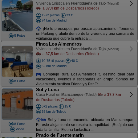
Vivienda turística en
Fuentidueña de Tajo
(Madrid)
a
37,4 km
de Dosbarrios (Toledo)
12+2 plazas
33 €
74 km de Madrid
¡No te preocupes por buscar aparcamiento! Tenemos
un Parking gratuito dentro de la vivienda y una cámara de
8 Fotos
vigilancia que cubre la entrada ...
Finca Los Almendros
Vivienda turística en
Fuentidueña de Tajo
(Madrid)
a
37,5 km
de Dosbarrios (Toledo)
10-75+6 plazas
40 €
62 km de Madrid
Complejo Rural Los Almendros: tu destino ideal para
vacaciones, eventos y escapadas en grupo. Somos un
8 Fotos
Alojamiento Austism Friendly y Pet Fr ...
Sol y Luna
Casa Rural en
Manzaneque
a
37,7 km
(Toledo)
de Dosbarrios (Toledo)
6+2 plazas
15 €
38 km de Toledo
Sol y Luna se encuentra ubicada en Manzaneque.
8 Fotos
En este alojamiento se respira tranquilidad. ¡Relájate con
Video
toda la familia! Es una fantástica ...
Prado de Fuentemarín