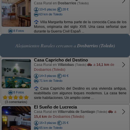
Casa Rural en
Dosbarrios
(Toledo)
10+5 plazas
28 €
63 km de Toledo
Villa Margarita forma parte de la conocida Casa de los
Monos, originaria del siglo XVII. Una casa señorial que
8 Fotos
durante la Guerra Civil Españ ...
Alojamientos Rurales cercanos a
Dosbarrios (Toledo)
Casa Capricho del Destino
Casa Rural en
Villatobas
a
14,1 km
de
(Toledo)
Dosbarrios (Toledo)
14+3 plazas
40 €
71 km de Toledo
Casa Capricho del Destino es una vivienda antigua,
8 Fotos
reabilitada con algunos toques modernos. La casa tiene
siete habitaciones. Un amplio come ...
(3 comentarios)
El Sueño de Lucrecia
Casa Rural en
Villarrubia de Santiago
a
(Toledo)
15,4 km
de Dosbarrios (Toledo)
16+3 plazas
25 €
65 km de Toledo