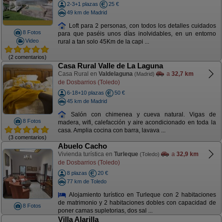
2-3+1 plazas
25 €
49 km de Madrid
Loft para 2 personas, con todos los detalles cuidados
8 Fotos
para que paséis unos días inolvidables, en un entorno
Video
rural a tan solo 45Km de la capi ...
(2 comentarios)
Casa Rural Valle de La Laguna
Casa Rural en
Valdelaguna
a
32,7 km
(Madrid)
de Dosbarrios (Toledo)
6-18+10 plazas
50 €
45 km de Madrid
Salón con chimenea y cueva natural. Vigas de
8 Fotos
madera, wifi, calefacción y aire acondicionado en toda la
casa. Amplia cocina con barra, lavava ...
(3 comentarios)
Abuelo Cacho
Vivienda turística en
Turleque
a
32,9 km
(Toledo)
de Dosbarrios (Toledo)
8 plazas
20 €
77 km de Toledo
Alojamiento turístico en Turleque con 2 habitaciones
de matrimonio y 2 habitaciones dobles con capacidad de
8 Fotos
poner camas supletorias, dos sal ...
Villa Alarilla