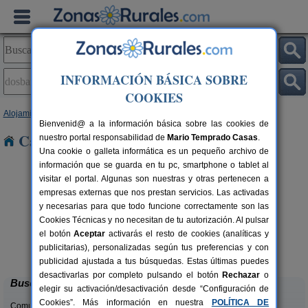
INFORMACIÓN BÁSICA SOBRE
COOKIES
Alojamientos
>
Castilla-La Mancha
>
Toledo
> Dosbarrios
Bienvenid@ a la información básica sobre las cookies de
Casas Rurales en Dosbarrios
nuestro portal responsabilidad de
Mario Temprado Casas
.
Una cookie o galleta informática es un pequeño archivo de
información que se guarda en tu pc, smartphone o tablet al
visitar el portal. Algunas son nuestras y otras pertenecen a
empresas externas que nos prestan servicios. Las activadas
y necesarias para que todo funcione correctamente son las
Cookies Técnicas y no necesitan de tu autorización. Al pulsar
el botón
Aceptar
activarás el resto de cookies (analíticas y
Casa Rural Dos Hermanas
rs.
8-14+4 pers.
publicitarias), personalizadas según tus preferencias y con
 €
30 €
Navahermosa (Toledo)
desde
publicidad ajustada a tus búsquedas. Estas últimas puedes
desactivarlas por completo pulsando el botón
Rechazar
o
Buscar
elegir su activación/desactivación desde “Configuración de
Cookies”. Más información en nuestra
POLÍTICA DE
Comunidades: