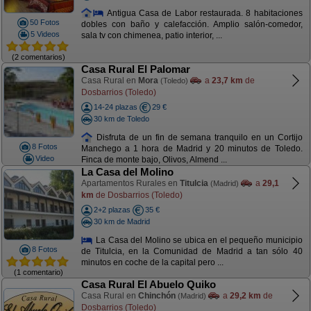
Antigua Casa de Labor restaurada. 8 habitaciones
50 Fotos
dobles con baño y calefacción. Amplio salón-comedor,
5 Videos
sala tv con chimenea, patio interior, ...
(2 comentarios)
Casa Rural El Palomar
Casa Rural en
Mora
a
23,7 km
de
(Toledo)
Dosbarrios (Toledo)
14-24 plazas
29 €
30 km de Toledo
Disfruta de un fin de semana tranquilo en un Cortijo
8 Fotos
Manchego a 1 hora de Madrid y 20 minutos de Toledo.
Video
Finca de monte bajo, Olivos, Almend ...
La Casa del Molino
Apartamentos Rurales en
Titulcia
a
29,1
(Madrid)
km
de Dosbarrios (Toledo)
2+2 plazas
35 €
30 km de Madrid
La Casa del Molino se ubica en el pequeño municipio
8 Fotos
de Titulcia, en la Comunidad de Madrid a tan sólo 40
minutos en coche de la capital pero ...
(1 comentario)
Casa Rural El Abuelo Quiko
Casa Rural en
Chinchón
a
29,2 km
de
(Madrid)
Dosbarrios (Toledo)