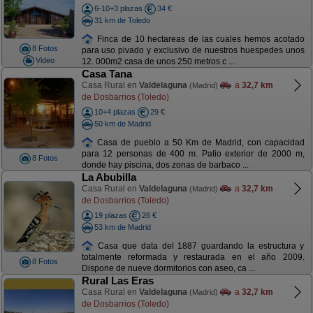
6-10+3 plazas
34 €
31 km de Toledo
Finca de 10 hectareas de las cuales hemos acotado
8 Fotos
para uso pivado y exclusivo de nuestros huespedes unos
Video
12. 000m2 casa de unos 250 metros c ...
Casa Tana
Casa Rural en
Valdelaguna
a
32,7 km
(Madrid)
de Dosbarrios (Toledo)
10+4 plazas
29 €
50 km de Madrid
Casa de pueblo a 50 Km de Madrid, con capacidad
para 12 personas de 400 m. Patio exterior de 2000 m,
8 Fotos
donde hay piscina, dos zonas de barbaco ...
La Abubilla
Casa Rural en
Valdelaguna
a
32,7 km
(Madrid)
de Dosbarrios (Toledo)
19 plazas
26 €
53 km de Madrid
Casa que data del 1887 guardando la estructura y
totalmente reformada y restaurada en el año 2009.
8 Fotos
Dispone de nueve dormitorios con aseo, ca ...
Rural Las Eras
Casa Rural en
Valdelaguna
a
32,7 km
(Madrid)
de Dosbarrios (Toledo)