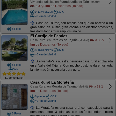
Vivienda turística en
Fuentidueña de Tajo
(Madrid)
a
37,8 km
de Dosbarrios (Toledo)
9-13+4 plazas
30 €
78 km de Madrid
Casa de 180m2, con amplio hall que da acceso a un
gran salón de 40m2, gran cocina con electrodomesticos,
8 Fotos
tres dormitorios muy amplios uno co ...
El Cortijo de Perales
Casa Rural en
Perales de Tajuña
a
38,5
(Madrid)
km
de Dosbarrios (Toledo)
8-16+3 plazas
37 €
40 km de Madrid
Bienvenido/a a nuestra hermosa casa rural enclavada
8 Fotos
en el Valle del Tajuña. Con mucho gusto te daremos toda
Video
la información necesaria para qu ...
(1 comentario)
Casa Rural La Morateña
Casa Rural en
Morata de Tajuña
a
39,1
(Madrid)
km
de Dosbarrios (Toledo)
8 plazas
35 €
40 km de Madrid
La Morateña es una casa rural con capacidad para 8
personas tiene 3 plantas con salón-comedor, cocina
8 Fotos