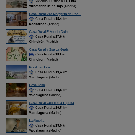
Vivienda turística a
14,1 km
Villamanrique de Tajo
(Madrid)
Casa Rural Villa Margarita de Dos...
Casa Rural a
15,4 km
Dosbarrios
(Toledo)
Casa Rural El Abuelo Quiko
Casa Rural a
17,8 km
Chinchón
(Madrid)
Casa Rural y Spa La Graja
Casa Rural a
18 km
Chinchón
(Madrid)
Rural Las Eras
Casa Rural a
19,4 km
Valdelaguna
(Madrid)
Casa Tana
Casa Rural a
19,5 km
Valdelaguna
(Madrid)
Casa Rural Valle de La Laguna
Casa Rural a
19,5 km
Valdelaguna
(Madrid)
La Abubilla
Casa Rural a
19,5 km
Valdelaguna
(Madrid)