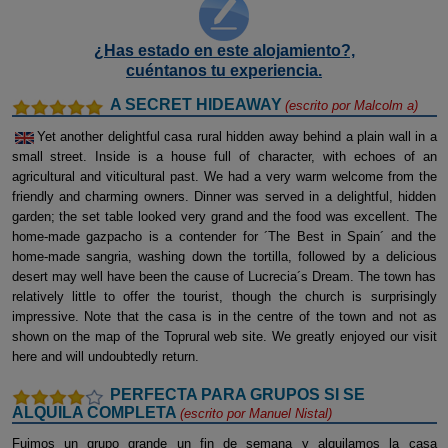
¿Has estado en este alojamiento?,
cuéntanos tu experiencia.
A SECRET HIDEAWAY
(escrito por
Malcolm a
)
Yet another delightful casa rural hidden away behind a plain wall in a
small street. Inside is a house full of character, with echoes of an
agricultural and viticultural past. We had a very warm welcome from the
friendly and charming owners. Dinner was served in a delightful, hidden
garden; the set table looked very grand and the food was excellent. The
home-made gazpacho is a contender for ´The Best in Spain´ and the
home-made sangria, washing down the tortilla, followed by a delicious
desert may well have been the cause of Lucrecia´s Dream. The town has
relatively little to offer the tourist, though the church is surprisingly
impressive. Note that the casa is in the centre of the town and not as
shown on the map of the Toprural web site. We greatly enjoyed our visit
here and will undoubtedly return.
PERFECTA PARA GRUPOS SI SE
ALQUILA COMPLETA
(escrito por
Manuel Nistal
)
Fuimos un grupo grande un fin de semana y alquilamos la casa