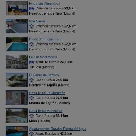
Finca Los Almendros
Vivienda turística a
22,5 km
Fuentidueña de Tajo
(Madrid)
Villa Alarilla
Vivienda turística a
22,6 km
Fuentidueña de Tajo
(Madrid)
Prado de Fuentemarín
Vivienda turística a
22,9 km
Fuentidueña de Tajo
(Madrid)
La Casa del Molino
Apart. Rurales a
24,1 km
Titulcia
(Madrid)
El Cortijo de Perales
Casa Rural a
24,9 km
Perales de Tajuña
(Madrid)
Casa Rural La Morateña
Casa Rural a
27,9 km
Morata de Tajuña
(Madrid)
Casa Rural El Palomar
Casa Rural a
39,1 km
Mora
(Toledo)
Apartamentos Rurales Puerta del Agua
Apart. Rurales a
43,1 km