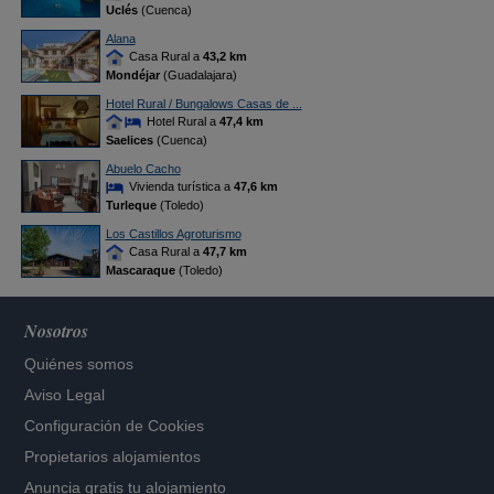
Uclés
(Cuenca)
Alana
Casa Rural a
43,2 km
Mondéjar
(Guadalajara)
Hotel Rural / Bungalows Casas de ...
Hotel Rural a
47,4 km
Saelices
(Cuenca)
Abuelo Cacho
Vivienda turística a
47,6 km
Turleque
(Toledo)
Los Castillos Agroturismo
Casa Rural a
47,7 km
Mascaraque
(Toledo)
Nosotros
Quiénes somos
Aviso Legal
Configuración de Cookies
Propietarios alojamientos
Anuncia gratis tu alojamiento