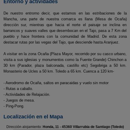
Entorno y actividades
De nuestro entrorno decir, que estamos en las estribaciones de la
Mancha, una parte de nuestra comarca es llana (Mesa de Ocaña)
dirección sur, mientras que hacia el norte el paisaje se inclina en
barrancos y suaves valles que desembocan en el Tajo, pasa a 7 Km del
pueblo y hace frontera con la comunidad de Madrid. De esta zona
destacar rutas por las vegas del Tajo, que desciende hasta Aranjuez.
A visitar en la zona Ocaña (Plaza Mayor, recorrido por su casco urbano,
visita a sus iglesias y monumentos como la Fuente Grande) Chinchon a
30 km (Parador, plaza balconada, castillo etc) Segobriga a 50 km.
Monasterio de Ucles a 50 km. Toledo a 65 km. Cuenca a 120 km-
- Aerodromo de Ocaña, saltos en paracaidas y vuelo sin motor
- Rutas a caballo.
- Actividades de Relajación.
- Juegos de mesa.
- Ping-Pong.
Localización en el Mapa
Dirección alojamiento:
Honda, 11 - 45360 Villarrubia de Santiago (Toledo)