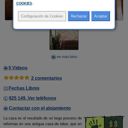
COOKIES
.
ver más fotos
5 Videos
2 comentarios
Fechas Libres
925 149..Ver teléfonos
Contactar con el alojamiento
La casa es el resultado de un largo proceso de
reformas en una antigua casa de labor, que en