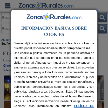
INFORMACIÓN BÁSICA SOBRE
COOKIES
Alojamientos
>
Castilla-La Mancha
>
Toledo
>
Villarrubia de Santiago
> El
Bienvenid@ a la información básica sobre las cookies de
Sueño de Lucrecia
nuestro portal responsabilidad de
Mario Temprado Casas
.
El Sueño de Lucrecia
Una cookie o galleta informática es un pequeño archivo de
información que se guarda en tu pc, smartphone o tablet al
Casa Rural en Villarrubia de Santiago (Toledo)
visitar el portal. Algunas son nuestras y otras pertenecen a
Alquiler completo y por habitaciones
16+3 plazas
65 km de
empresas externas que nos prestan servicios. Las activadas
Toledo
y necesarias para que todo funcione correctamente son las
Cookies Técnicas y no necesitan de tu autorización. Al pulsar
el botón
Aceptar
activarás el resto de cookies (analíticas y
publicitarias), personalizadas según tus preferencias y con
publicidad ajustada a tus búsquedas. Estas últimas puedes
desactivarlas por completo pulsando el botón
Rechazar
o
elegir su activación/desactivación desde “Configuración de
Cookies”. Más información en nuestra
POLÍTICA DE