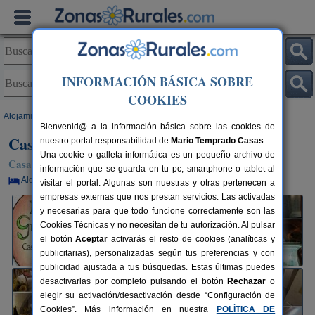
INFORMACIÓN BÁSICA SOBRE
COOKIES
Alojamientos
>
Madrid
>
Chinchón
> Casa Rural y Spa La Graja
Bienvenid@ a la información básica sobre las cookies de
Casa Rural y Spa La Graja
nuestro portal responsabilidad de
Mario Temprado Casas
.
Una cookie o galleta informática es un pequeño archivo de
Casa Rural en Chinchón (Madrid)
información que se guarda en tu pc, smartphone o tablet al
Alquiler por habitaciones
16+4 plazas
43 km de Madrid
visitar el portal. Algunas son nuestras y otras pertenecen a
empresas externas que nos prestan servicios. Las activadas
y necesarias para que todo funcione correctamente son las
Cookies Técnicas y no necesitan de tu autorización. Al pulsar
el botón
Aceptar
activarás el resto de cookies (analíticas y
publicitarias), personalizadas según tus preferencias y con
publicidad ajustada a tus búsquedas. Estas últimas puedes
desactivarlas por completo pulsando el botón
Rechazar
o
elegir su activación/desactivación desde “Configuración de
Cookies”. Más información en nuestra
POLÍTICA DE