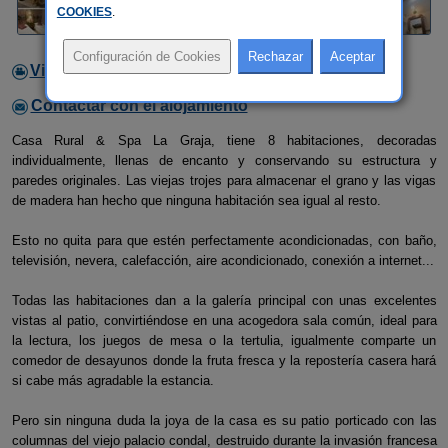
COOKIES
.
Video
Contactar con el alojamiento
Casa Rural & Spa La Graja, tiene 8 habitaciones, decoradas
individualmente, llenas de encanto y conservando su estructura y
paredes originales. Las viejas trojes para almacenar el grano y las vigas
de madera han hecho que ninguna habitación sea igual al resto.
Esto no quita para que estén perfectamente acondicionadas, con baño,
televisión, nevera, calefacción, aire acondicionado, conexión a internet...
Todas las habitaciones dan a la galería principal con unas excelentes
vistas al patio, convirtiéndose en una acogedora sala común, ideal para
la lectura, los juegos de mesa o la tertulia, igualmente comparte un
comedor de desayunos donde la fruta fresca y la repostería casera hará
si cabe más agradable la estancia.
Pero sin ninguna duda la joya de la casa es su patio porticado con las
columnas del viejo palacio condal, destruido durante la invasión francesa