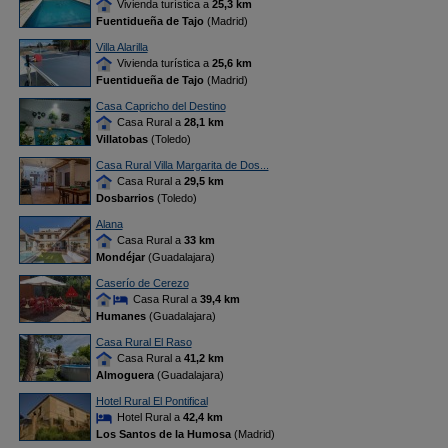
Vivienda turística a
25,3 km
Fuentidueña de Tajo
(Madrid)
Villa Alarilla
Vivienda turística a
25,6 km
Fuentidueña de Tajo
(Madrid)
Casa Capricho del Destino
Casa Rural a
28,1 km
Villatobas
(Toledo)
Casa Rural Villa Margarita de Dos...
Casa Rural a
29,5 km
Dosbarrios
(Toledo)
Alana
Casa Rural a
33 km
Mondéjar
(Guadalajara)
Caserío de Cerezo
Casa Rural a
39,4 km
Humanes
(Guadalajara)
Casa Rural El Raso
Casa Rural a
41,2 km
Almoguera
(Guadalajara)
Hotel Rural El Pontifical
Hotel Rural a
42,4 km
Los Santos de la Humosa
(Madrid)