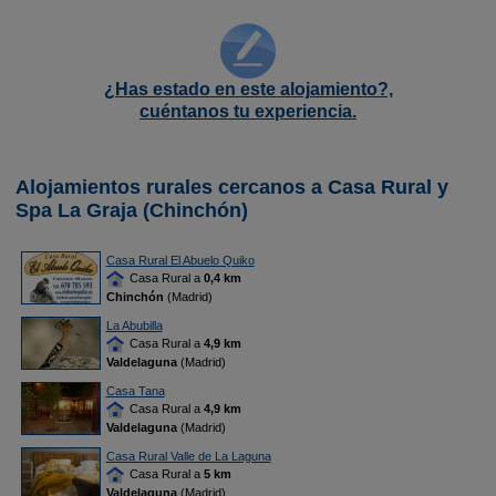
¿Has estado en este alojamiento?,
cuéntanos tu experiencia.
Alojamientos rurales cercanos a Casa Rural y
Spa La Graja (Chinchón)
Casa Rural El Abuelo Quiko
Casa Rural a
0,4 km
Chinchón
(Madrid)
La Abubilla
Casa Rural a
4,9 km
Valdelaguna
(Madrid)
Casa Tana
Casa Rural a
4,9 km
Valdelaguna
(Madrid)
Casa Rural Valle de La Laguna
Casa Rural a
5 km
Valdelaguna
(Madrid)