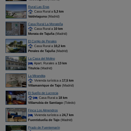
Rural Las Eras
Casa Rural a
5,3 km
Valdelaguna
(Madrid)
Casa Rural La Morateña
Casa Rural a
10 km
Morata de Tajuña
(Madrid)
El Cortijo de Perales
Casa Rural a
10,2 km
Perales de Tajuña
(Madrid)
La Casa del Molino
Apart. Rurales a
13 km
Titulcia
(Madrid)
La Mirandita
Vivienda turística a
17,5 km
Villamanrique de Tajo
(Madrid)
El Sueño de Lucrecia
Casa Rural a
18 km
Villarrubia de Santiago
(Toledo)
Finca Los Almendros
Vivienda turística a
24,7 km
Fuentidueña de Tajo
(Madrid)
Prado de Fuentemarín