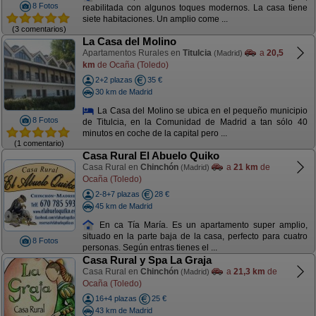
8 Fotos
reabilitada con algunos toques modernos. La casa tiene
siete habitaciones. Un amplio come ...
(3 comentarios)
La Casa del Molino
Apartamentos Rurales en
Titulcia
a
20,5
(Madrid)
km
de Ocaña (Toledo)
2+2 plazas
35 €
30 km de Madrid
La Casa del Molino se ubica en el pequeño municipio
8 Fotos
de Titulcia, en la Comunidad de Madrid a tan sólo 40
minutos en coche de la capital pero ...
(1 comentario)
Casa Rural El Abuelo Quiko
Casa Rural en
Chinchón
a
21 km
de
(Madrid)
Ocaña (Toledo)
2-8+7 plazas
28 €
45 km de Madrid
En ca Tía María. Es un apartamento super amplio,
situado en la parte baja de la casa, perfecto para cuatro
8 Fotos
personas. Según entras tienes el ...
Casa Rural y Spa La Graja
Casa Rural en
Chinchón
a
21,3 km
de
(Madrid)
Ocaña (Toledo)
16+4 plazas
25 €
43 km de Madrid