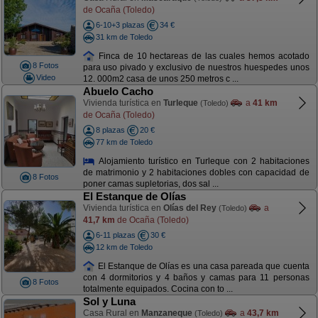
de Ocaña (Toledo)
6-10+3 plazas
34 €
31 km de Toledo
Finca de 10 hectareas de las cuales hemos acotado
8 Fotos
para uso pivado y exclusivo de nuestros huespedes unos
Video
12. 000m2 casa de unos 250 metros c ...
Abuelo Cacho
Vivienda turística en
Turleque
a
41 km
(Toledo)
de Ocaña (Toledo)
8 plazas
20 €
77 km de Toledo
Alojamiento turístico en Turleque con 2 habitaciones
de matrimonio y 2 habitaciones dobles con capacidad de
8 Fotos
poner camas supletorias, dos sal ...
El Estanque de Olías
Vivienda turística en
Olías del Rey
a
(Toledo)
41,7 km
de Ocaña (Toledo)
6-11 plazas
30 €
12 km de Toledo
El Estanque de Olías es una casa pareada que cuenta
con 4 dormitorios y 4 baños y camas para 11 personas
8 Fotos
totalmente equipados. Cocina con to ...
Sol y Luna
Casa Rural en
Manzaneque
a
43,7 km
(Toledo)