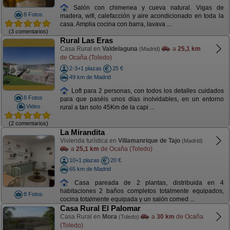
Salón con chimenea y cueva natural. Vigas de
8 Fotos
madera, wifi, calefacción y aire acondicionado en toda la
casa. Amplia cocina con barra, lavava ...
(3 comentarios)
Rural Las Eras
Casa Rural en
Valdelaguna
a
25,1 km
(Madrid)
de Ocaña (Toledo)
2-3+1 plazas
25 €
49 km de Madrid
Loft para 2 personas, con todos los detalles cuidados
8 Fotos
para que paséis unos días inolvidables, en un entorno
Video
rural a tan solo 45Km de la capi ...
(2 comentarios)
La Mirandita
Vivienda turística en
Villamanrique de Tajo
(Madrid)
a
25,1 km
de Ocaña (Toledo)
10+1 plazas
20 €
65 km de Madrid
Casa pareada de 2 plantas, distribuida en 4
habitaciones 2 baños completos totalmente equipados,
8 Fotos
cocina totalmente equipada y un salón comed ...
Casa Rural El Palomar
Casa Rural en
Mora
a
30 km
de Ocaña
(Toledo)
(Toledo)