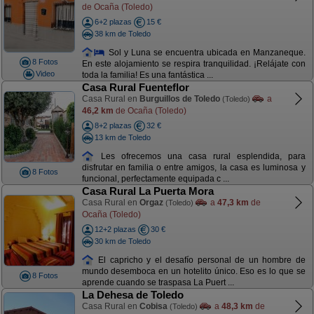
de Ocaña (Toledo)
6+2 plazas
15 €
38 km de Toledo
Sol y Luna se encuentra ubicada en Manzaneque.
8 Fotos
En este alojamiento se respira tranquilidad. ¡Relájate con
Video
toda la familia! Es una fantástica ...
Casa Rural Fuenteflor
Casa Rural en
Burguillos de Toledo
a
(Toledo)
46,2 km
de Ocaña (Toledo)
8+2 plazas
32 €
13 km de Toledo
Les ofrecemos una casa rural esplendida, para
disfrutar en familia o entre amigos, la casa es luminosa y
8 Fotos
funcional, perfectamente equipada c ...
Casa Rural La Puerta Mora
Casa Rural en
Orgaz
a
47,3 km
de
(Toledo)
Ocaña (Toledo)
12+2 plazas
30 €
30 km de Toledo
El capricho y el desafío personal de un hombre de
mundo desemboca en un hotelito único. Eso es lo que se
8 Fotos
aprende cuando se traspasa La Puert ...
La Dehesa de Toledo
Casa Rural en
Cobisa
a
48,3 km
de
(Toledo)