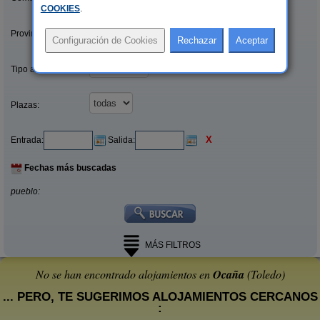
COOKIES
.
Provincias/Islas:
Tipo alquiler:
Plazas:
X
Entrada:
Salida:
Fechas más buscadas
pueblo:
MÁS FILTROS
No se han encontrado alojamientos en
Ocaña
(Toledo)
... PERO, TE SUGERIMOS ALOJAMIENTOS CERCANOS
: