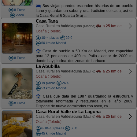
Sus viejas paredes esconden historias de un pueblo
8 Fotos
llano y guardan un sabor y una tradición delicada, así es
Video
la Casa Rural & Spa La Graj ...
Casa Tana
Casa Rural en
Valdelaguna
a
25 km
de
(Madrid)
Ocaña (Toledo)
10+4 plazas
29 €
50 km de Madrid
Casa de pueblo a 50 Km de Madrid, con capacidad
para 12 personas de 400 m. Patio exterior de 2000 m,
8 Fotos
donde hay piscina, dos zonas de barbaco ...
La Abubilla
Casa Rural en
Valdelaguna
a
25 km
de
(Madrid)
Ocaña (Toledo)
19 plazas
26 €
53 km de Madrid
Casa que data del 1887 guardando la estructura y
totalmente reformada y restaurada en el año 2009.
8 Fotos
Dispone de nueve dormitorios con aseo, ca ...
Casa Rural Valle de La Laguna
Casa Rural en
Valdelaguna
a
25 km
de
(Madrid)
Ocaña (Toledo)
6-18+10 plazas
50 €
45 km de Madrid