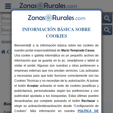
INFORMACIÓN BÁSICA SOBRE
COOKIES
Alojamientos
>
Castilla-La Mancha
>
Toledo
> Ocaña
Bienvenid@ a la información básica sobre las cookies de
Casas Rurales cerca de Ocaña
nuestro portal responsabilidad de
Mario Temprado Casas
.
Una cookie o galleta informática es un pequeño archivo de
información que se guarda en tu pc, smartphone o tablet al
visitar el portal. Algunas son nuestras y otras pertenecen a
empresas externas que nos prestan servicios. Las activadas
y necesarias para que todo funcione correctamente son las
Cookies Técnicas y no necesitan de tu autorización. Al pulsar
el botón
Aceptar
activarás el resto de cookies (analíticas y
Casa Rural Dos Hermanas
rs.
8-14+4 pers.
publicitarias), personalizadas según tus preferencias y con
 €
30 €
Navahermosa (Toledo)
desde
publicidad ajustada a tus búsquedas. Estas últimas puedes
desactivarlas por completo pulsando el botón
Rechazar
o
Buscar
elegir su activación/desactivación desde “Configuración de
Cookies”. Más información en nuestra
POLÍTICA DE
Comunidades: