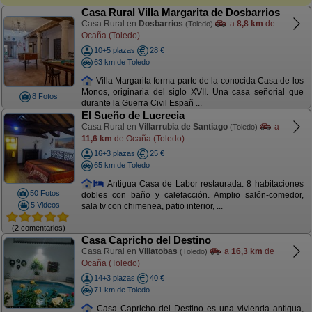
Casa Rural Villa Margarita de Dosbarrios
Casa Rural en
Dosbarrios
a
8,8 km
de
(Toledo)
Ocaña (Toledo)
10+5 plazas
28 €
63 km de Toledo
Villa Margarita forma parte de la conocida Casa de los
Monos, originaria del siglo XVII. Una casa señorial que
8 Fotos
durante la Guerra Civil Españ ...
El Sueño de Lucrecia
Casa Rural en
Villarrubia de Santiago
a
(Toledo)
11,6 km
de Ocaña (Toledo)
16+3 plazas
25 €
65 km de Toledo
Antigua Casa de Labor restaurada. 8 habitaciones
50 Fotos
dobles con baño y calefacción. Amplio salón-comedor,
5 Videos
sala tv con chimenea, patio interior, ...
(2 comentarios)
Casa Capricho del Destino
Casa Rural en
Villatobas
a
16,3 km
de
(Toledo)
Ocaña (Toledo)
14+3 plazas
40 €
71 km de Toledo
Casa Capricho del Destino es una vivienda antigua,