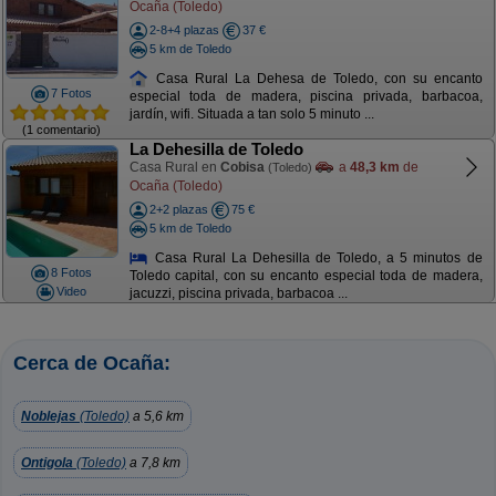
Ocaña (Toledo)
2-8+4 plazas
37 €
5 km de Toledo
Casa Rural La Dehesa de Toledo, con su encanto
7 Fotos
especial toda de madera, piscina privada, barbacoa,
jardín, wifi. Situada a tan solo 5 minuto ...
(1 comentario)
La Dehesilla de Toledo
Casa Rural en
Cobisa
a
48,3 km
de
(Toledo)
Ocaña (Toledo)
2+2 plazas
75 €
5 km de Toledo
Casa Rural La Dehesilla de Toledo, a 5 minutos de
8 Fotos
Toledo capital, con su encanto especial toda de madera,
Video
jacuzzi, piscina privada, barbacoa ...
Cerca de Ocaña:
Noblejas
(Toledo)
a 5,6 km
Ontigola
(Toledo)
a 7,8 km