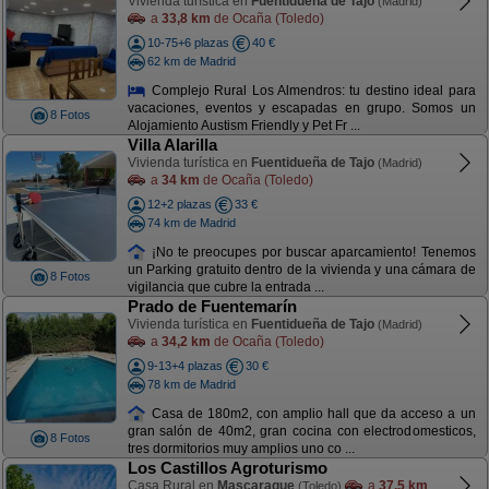
Vivienda turística en
Fuentidueña de Tajo
(Madrid)
a
33,8 km
de Ocaña (Toledo)
10-75+6 plazas
40 €
62 km de Madrid
Complejo Rural Los Almendros: tu destino ideal para
vacaciones, eventos y escapadas en grupo. Somos un
8 Fotos
Alojamiento Austism Friendly y Pet Fr ...
Villa Alarilla
Vivienda turística en
Fuentidueña de Tajo
(Madrid)
a
34 km
de Ocaña (Toledo)
12+2 plazas
33 €
74 km de Madrid
¡No te preocupes por buscar aparcamiento! Tenemos
un Parking gratuito dentro de la vivienda y una cámara de
8 Fotos
vigilancia que cubre la entrada ...
Prado de Fuentemarín
Vivienda turística en
Fuentidueña de Tajo
(Madrid)
a
34,2 km
de Ocaña (Toledo)
9-13+4 plazas
30 €
78 km de Madrid
Casa de 180m2, con amplio hall que da acceso a un
gran salón de 40m2, gran cocina con electrodomesticos,
8 Fotos
tres dormitorios muy amplios uno co ...
Los Castillos Agroturismo
Casa Rural en
Mascaraque
a
37,5 km
(Toledo)