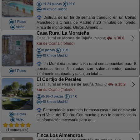
14-24 plazas
29 €
30 km de Toledo
Disfruta de un fin de semana tranquilo en un Cortijo
8 Fotos
Manchego a 1 hora de Madrid y 20 minutos de Toledo.
Video
Finca de monte bajo, Olivos, Almend ...
Casa Rural La Morateña
Casa Rural en
Morata de Tajuña
a
30,6
(Madrid)
km
de Ocaña (Toledo)
8 plazas
35 €
40 km de Madrid
La Morateña es una casa rural con capacidad para 8
personas tiene 3 plantas con salón-comedor, cocina
8 Fotos
totalmente equipada y patio, un total ...
El Cortijo de Perales
Casa Rural en
Perales de Tajuña
a
30,9
(Madrid)
km
de Ocaña (Toledo)
8-16+3 plazas
37 €
40 km de Madrid
Bienvenido/a a nuestra hermosa casa rural enclavada
8 Fotos
en el Valle del Tajuña. Con mucho gusto te daremos toda
Video
la información necesaria para qu ...
(1 comentario)
Finca Los Almendros