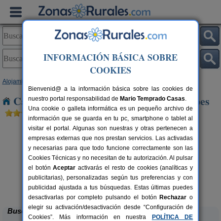
INFORMACIÓN BÁSICA SOBRE
COOKIES
Alojamientos
>
Castilla-La Mancha
>
Toledo
> Cabañas de Yepes
Bienvenid@ a la información básica sobre las cookies de
Casas Rurales cerca de Cabañas de Yepes
nuestro portal responsabilidad de
Mario Temprado Casas
.
Una cookie o galleta informática es un pequeño archivo de
información que se guarda en tu pc, smartphone o tablet al
visitar el portal. Algunas son nuestras y otras pertenecen a
empresas externas que nos prestan servicios. Las activadas
y necesarias para que todo funcione correctamente son las
Cookies Técnicas y no necesitan de tu autorización. Al pulsar
el botón
Aceptar
activarás el resto de cookies (analíticas y
publicitarias), personalizadas según tus preferencias y con
Casa Las Alberquillas
rs.
11 pers.
 €
30 €
publicidad ajustada a tus búsquedas. Estas últimas puedes
El Real de San Vicente (Toledo)
desde
desactivarlas por completo pulsando el botón
Rechazar
o
elegir su activación/desactivación desde “Configuración de
Buscar
Cookies”. Más información en nuestra
POLÍTICA DE