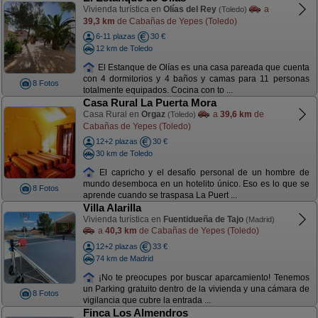
Vivienda turística en
Olías del Rey
a
(Toledo)
39,3 km
de Cabañas de Yepes (Toledo)
6-11 plazas
30 €
12 km de Toledo
El Estanque de Olías es una casa pareada que cuenta
con 4 dormitorios y 4 baños y camas para 11 personas
8 Fotos
totalmente equipados. Cocina con to ...
Casa Rural La Puerta Mora
Casa Rural en
Orgaz
a
39,6 km
de
(Toledo)
Cabañas de Yepes (Toledo)
12+2 plazas
30 €
30 km de Toledo
El capricho y el desafío personal de un hombre de
mundo desemboca en un hotelito único. Eso es lo que se
8 Fotos
aprende cuando se traspasa La Puert ...
Villa Alarilla
Vivienda turística en
Fuentidueña de Tajo
(Madrid)
a
40,3 km
de Cabañas de Yepes (Toledo)
12+2 plazas
33 €
74 km de Madrid
¡No te preocupes por buscar aparcamiento! Tenemos
un Parking gratuito dentro de la vivienda y una cámara de
8 Fotos
vigilancia que cubre la entrada ...
Finca Los Almendros