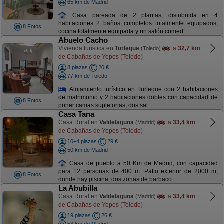
65 km de Madrid
Casa pareada de 2 plantas, distribuida en 4
habitaciones 2 baños completos totalmente equipados,
8 Fotos
cocina totalmente equipada y un salón comed ...
Abuelo Cacho
Vivienda turística en
Turleque
a
32,7 km
(Toledo)
de Cabañas de Yepes (Toledo)
8 plazas
20 €
77 km de Toledo
Alojamiento turístico en Turleque con 2 habitaciones
de matrimonio y 2 habitaciones dobles con capacidad de
8 Fotos
poner camas supletorias, dos sal ...
Casa Tana
Casa Rural en
Valdelaguna
a
33,4 km
(Madrid)
de Cabañas de Yepes (Toledo)
10+4 plazas
29 €
50 km de Madrid
Casa de pueblo a 50 Km de Madrid, con capacidad
para 12 personas de 400 m. Patio exterior de 2000 m,
8 Fotos
donde hay piscina, dos zonas de barbaco ...
La Abubilla
Casa Rural en
Valdelaguna
a
33,4 km
(Madrid)
de Cabañas de Yepes (Toledo)
19 plazas
26 €
53 km de Madrid