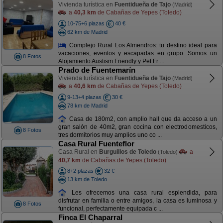
Vivienda turística en
Fuentidueña de Tajo
(Madrid)
a
40,3 km
de Cabañas de Yepes (Toledo)
10-75+6 plazas
40 €
62 km de Madrid
Complejo Rural Los Almendros: tu destino ideal para
vacaciones, eventos y escapadas en grupo. Somos un
8 Fotos
Alojamiento Austism Friendly y Pet Fr ...
Prado de Fuentemarín
Vivienda turística en
Fuentidueña de Tajo
(Madrid)
a
40,6 km
de Cabañas de Yepes (Toledo)
9-13+4 plazas
30 €
78 km de Madrid
Casa de 180m2, con amplio hall que da acceso a un
gran salón de 40m2, gran cocina con electrodomesticos,
8 Fotos
tres dormitorios muy amplios uno co ...
Casa Rural Fuenteflor
Casa Rural en
Burguillos de Toledo
a
(Toledo)
40,7 km
de Cabañas de Yepes (Toledo)
8+2 plazas
32 €
13 km de Toledo
Les ofrecemos una casa rural esplendida, para
disfrutar en familia o entre amigos, la casa es luminosa y
8 Fotos
funcional, perfectamente equipada c ...
Finca El Chaparral