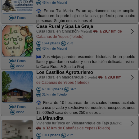
45 km de Madrid
En ca Tía María. Es un apartamento super amplio,
situado en la parte baja de la casa, perfecto para cuatro
8 Fotos
personas. Según entras tienes el ...
Casa Rural y Spa La Graja
Casa Rural en
Chinchón
a
29,7 km
de
(Madrid)
Cabañas de Yepes (Toledo)
16+4 plazas
25 €
43 km de Madrid
Sus viejas paredes esconden historias de un pueblo
8 Fotos
llano y guardan un sabor y una tradición delicada, así es
Video
la Casa Rural & Spa La Graj ...
Los Castillos Agroturismo
Casa Rural en
Mascaraque
a
29,8 km
(Toledo)
de Cabañas de Yepes (Toledo)
6-10+3 plazas
34 €
31 km de Toledo
Finca de 10 hectareas de las cuales hemos acotado
8 Fotos
para uso pivado y exclusivo de nuestros huespedes unos
Video
12. 000m2 casa de unos 250 metros c ...
La Mirandita
Vivienda turística en
Villamanrique de Tajo
(Madrid)
a
32 km
de Cabañas de Yepes (Toledo)
10+1 plazas
20 €