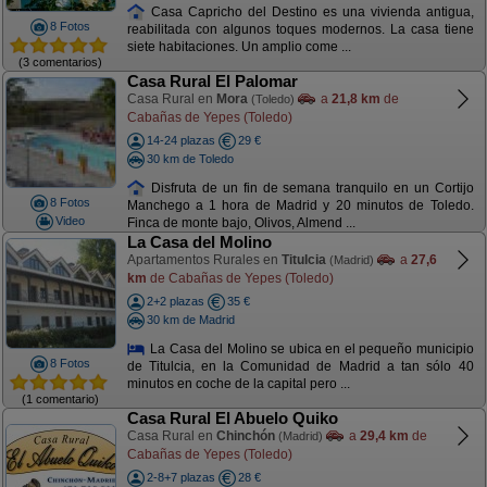
Casa Capricho del Destino es una vivienda antigua,
8 Fotos
reabilitada con algunos toques modernos. La casa tiene
siete habitaciones. Un amplio come ...
(3 comentarios)
Casa Rural El Palomar
Casa Rural en
Mora
a
21,8 km
de
(Toledo)
Cabañas de Yepes (Toledo)
14-24 plazas
29 €
30 km de Toledo
Disfruta de un fin de semana tranquilo en un Cortijo
8 Fotos
Manchego a 1 hora de Madrid y 20 minutos de Toledo.
Video
Finca de monte bajo, Olivos, Almend ...
La Casa del Molino
Apartamentos Rurales en
Titulcia
a
27,6
(Madrid)
km
de Cabañas de Yepes (Toledo)
2+2 plazas
35 €
30 km de Madrid
La Casa del Molino se ubica en el pequeño municipio
8 Fotos
de Titulcia, en la Comunidad de Madrid a tan sólo 40
minutos en coche de la capital pero ...
(1 comentario)
Casa Rural El Abuelo Quiko
Casa Rural en
Chinchón
a
29,4 km
de
(Madrid)
Cabañas de Yepes (Toledo)
2-8+7 plazas
28 €