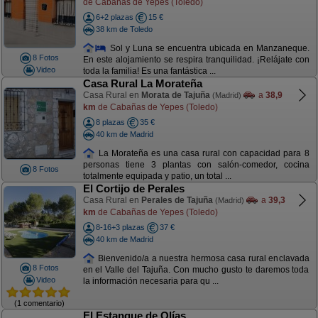
de Cabañas de Yepes (Toledo)
6+2 plazas
15 €
38 km de Toledo
Sol y Luna se encuentra ubicada en Manzaneque.
8 Fotos
En este alojamiento se respira tranquilidad. ¡Relájate con
Video
toda la familia! Es una fantástica ...
Casa Rural La Morateña
Casa Rural en
Morata de Tajuña
a
38,9
(Madrid)
km
de Cabañas de Yepes (Toledo)
8 plazas
35 €
40 km de Madrid
La Morateña es una casa rural con capacidad para 8
personas tiene 3 plantas con salón-comedor, cocina
8 Fotos
totalmente equipada y patio, un total ...
El Cortijo de Perales
Casa Rural en
Perales de Tajuña
a
39,3
(Madrid)
km
de Cabañas de Yepes (Toledo)
8-16+3 plazas
37 €
40 km de Madrid
Bienvenido/a a nuestra hermosa casa rural enclavada
8 Fotos
en el Valle del Tajuña. Con mucho gusto te daremos toda
Video
la información necesaria para qu ...
(1 comentario)
El Estanque de Olías