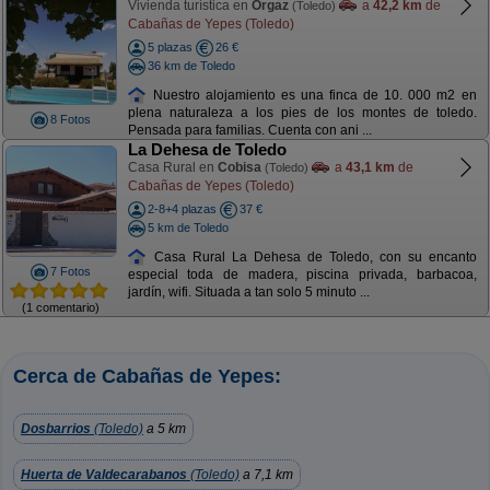
Vivienda turística en
Orgaz
a
42,2 km
de
(Toledo)
Cabañas de Yepes (Toledo)
5 plazas
26 €
36 km de Toledo
Nuestro alojamiento es una finca de 10. 000 m2 en
plena naturaleza a los pies de los montes de toledo.
8 Fotos
Pensada para familias. Cuenta con ani ...
La Dehesa de Toledo
Casa Rural en
Cobisa
a
43,1 km
de
(Toledo)
Cabañas de Yepes (Toledo)
2-8+4 plazas
37 €
5 km de Toledo
Casa Rural La Dehesa de Toledo, con su encanto
7 Fotos
especial toda de madera, piscina privada, barbacoa,
jardín, wifi. Situada a tan solo 5 minuto ...
(1 comentario)
Cerca de Cabañas de Yepes:
Dosbarrios
(Toledo)
a 5 km
Huerta de Valdecarabanos
(Toledo)
a 7,1 km