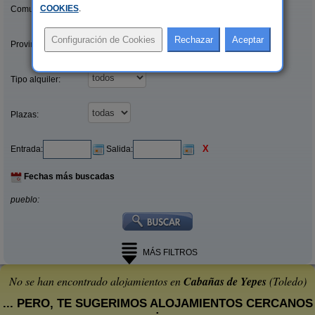
COOKIES
.
Comunidades:
Provincias/Islas:
Tipo alquiler:
Plazas:
X
Entrada:
Salida:
Fechas más buscadas
pueblo:
MÁS FILTROS
No se han encontrado alojamientos en
Cabañas de Yepes
(Toledo)
... PERO, TE SUGERIMOS ALOJAMIENTOS CERCANOS
: