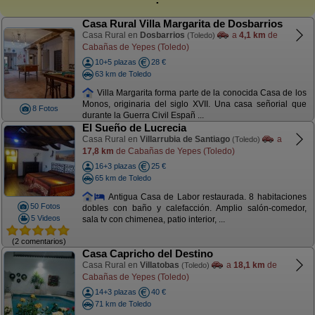
Casa Rural Villa Margarita de Dosbarrios
Casa Rural en
Dosbarrios
a
4,1 km
de
(Toledo)
Cabañas de Yepes (Toledo)
10+5 plazas
28 €
63 km de Toledo
Villa Margarita forma parte de la conocida Casa de los
Monos, originaria del siglo XVII. Una casa señorial que
8 Fotos
durante la Guerra Civil Españ ...
El Sueño de Lucrecia
Casa Rural en
Villarrubia de Santiago
a
(Toledo)
17,8 km
de Cabañas de Yepes (Toledo)
16+3 plazas
25 €
65 km de Toledo
Antigua Casa de Labor restaurada. 8 habitaciones
50 Fotos
dobles con baño y calefacción. Amplio salón-comedor,
5 Videos
sala tv con chimenea, patio interior, ...
(2 comentarios)
Casa Capricho del Destino
Casa Rural en
Villatobas
a
18,1 km
de
(Toledo)
Cabañas de Yepes (Toledo)
14+3 plazas
40 €
71 km de Toledo