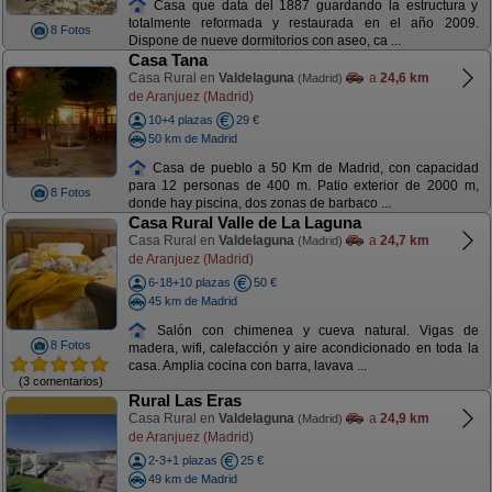
Casa que data del 1887 guardando la estructura y
totalmente reformada y restaurada en el año 2009.
8 Fotos
Dispone de nueve dormitorios con aseo, ca ...
Casa Tana
Casa Rural en
Valdelaguna
a
24,6 km
(Madrid)
de Aranjuez (Madrid)
10+4 plazas
29 €
50 km de Madrid
Casa de pueblo a 50 Km de Madrid, con capacidad
para 12 personas de 400 m. Patio exterior de 2000 m,
8 Fotos
donde hay piscina, dos zonas de barbaco ...
Casa Rural Valle de La Laguna
Casa Rural en
Valdelaguna
a
24,7 km
(Madrid)
de Aranjuez (Madrid)
6-18+10 plazas
50 €
45 km de Madrid
Salón con chimenea y cueva natural. Vigas de
8 Fotos
madera, wifi, calefacción y aire acondicionado en toda la
casa. Amplia cocina con barra, lavava ...
(3 comentarios)
Rural Las Eras
Casa Rural en
Valdelaguna
a
24,9 km
(Madrid)
de Aranjuez (Madrid)
2-3+1 plazas
25 €
49 km de Madrid