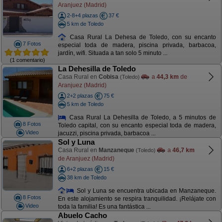
Aranjuez (Madrid)
2-8+4 plazas
37 €
5 km de Toledo
Casa Rural La Dehesa de Toledo, con su encanto
7 Fotos
especial toda de madera, piscina privada, barbacoa,
jardín, wifi. Situada a tan solo 5 minuto ...
(1 comentario)
La Dehesilla de Toledo
Casa Rural en
Cobisa
a
44,3 km
de
(Toledo)
Aranjuez (Madrid)
2+2 plazas
75 €
5 km de Toledo
Casa Rural La Dehesilla de Toledo, a 5 minutos de
8 Fotos
Toledo capital, con su encanto especial toda de madera,
Video
jacuzzi, piscina privada, barbacoa ...
Sol y Luna
Casa Rural en
Manzaneque
a
46,7 km
(Toledo)
de Aranjuez (Madrid)
6+2 plazas
15 €
38 km de Toledo
Sol y Luna se encuentra ubicada en Manzaneque.
8 Fotos
En este alojamiento se respira tranquilidad. ¡Relájate con
Video
toda la familia! Es una fantástica ...
Abuelo Cacho