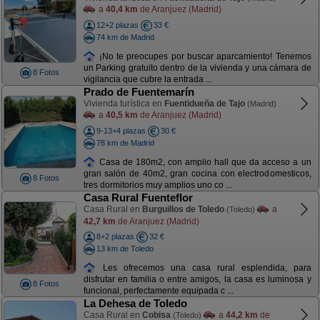
a
40,4 km
de Aranjuez (Madrid)
12+2 plazas
33 €
74 km de Madrid
¡No te preocupes por buscar aparcamiento! Tenemos
un Parking gratuito dentro de la vivienda y una cámara de
8 Fotos
vigilancia que cubre la entrada ...
Prado de Fuentemarín
Vivienda turística en
Fuentidueña de Tajo
(Madrid)
a
40,5 km
de Aranjuez (Madrid)
9-13+4 plazas
30 €
78 km de Madrid
Casa de 180m2, con amplio hall que da acceso a un
gran salón de 40m2, gran cocina con electrodomesticos,
8 Fotos
tres dormitorios muy amplios uno co ...
Casa Rural Fuenteflor
Casa Rural en
Burguillos de Toledo
a
(Toledo)
42,7 km
de Aranjuez (Madrid)
8+2 plazas
32 €
13 km de Toledo
Les ofrecemos una casa rural esplendida, para
disfrutar en familia o entre amigos, la casa es luminosa y
8 Fotos
funcional, perfectamente equipada c ...
La Dehesa de Toledo
Casa Rural en
Cobisa
a
44,2 km
de
(Toledo)