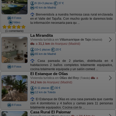
8-16+3 plazas
37 €
40 km de Madrid
Bienvenido/a a nuestra hermosa casa rural enclavada
8 Fotos
en el Valle del Tajuña. Con mucho gusto te daremos toda
Video
la información necesaria para qu ...
(1 comentario)
La Mirandita
Vivienda turística en
Villamanrique de Tajo
(Madrid)
a
31,1 km
de Aranjuez (Madrid)
10+1 plazas
20 €
65 km de Madrid
Casa pareada de 2 plantas, distribuida en 4
habitaciones 2 baños completos totalmente equipados,
8 Fotos
cocina totalmente equipada y un salón comed ...
El Estanque de Olías
Vivienda turística en
Olías del Rey
a
(Toledo)
34,2 km
de Aranjuez (Madrid)
6-11 plazas
30 €
12 km de Toledo
El Estanque de Olías es una casa pareada que cuenta
con 4 dormitorios y 4 baños y camas para 11 personas
8 Fotos
totalmente equipados. Cocina con to ...
Casa Rural El Palomar