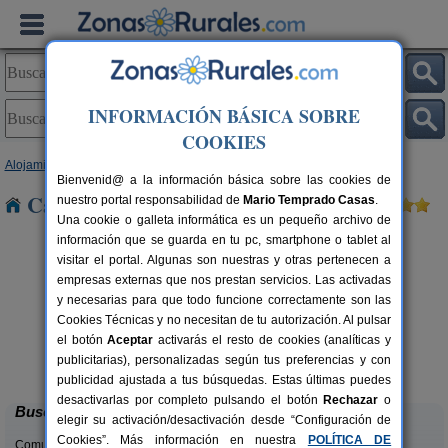
INFORMACIÓN BÁSICA SOBRE
COOKIES
Alojamientos
>
Madrid
> Aranjuez
Bienvenid@ a la información básica sobre las cookies de
Casas Rurales cerca de Aranjuez
nuestro portal responsabilidad de
Mario Temprado Casas
.
Una cookie o galleta informática es un pequeño archivo de
información que se guarda en tu pc, smartphone o tablet al
visitar el portal. Algunas son nuestras y otras pertenecen a
empresas externas que nos prestan servicios. Las activadas
y necesarias para que todo funcione correctamente son las
Cookies Técnicas y no necesitan de tu autorización. Al pulsar
el botón
Aceptar
activarás el resto de cookies (analíticas y
El Cortijo de Perales
rs.
8-16+3 pers.
publicitarias), personalizadas según tus preferencias y con
 €
37 €
Perales de Tajuña (Madrid)
desde
publicidad ajustada a tus búsquedas. Estas últimas puedes
desactivarlas por completo pulsando el botón
Rechazar
o
Buscar
elegir su activación/desactivación desde “Configuración de
Cookies”. Más información en nuestra
POLÍTICA DE
Comunidades: