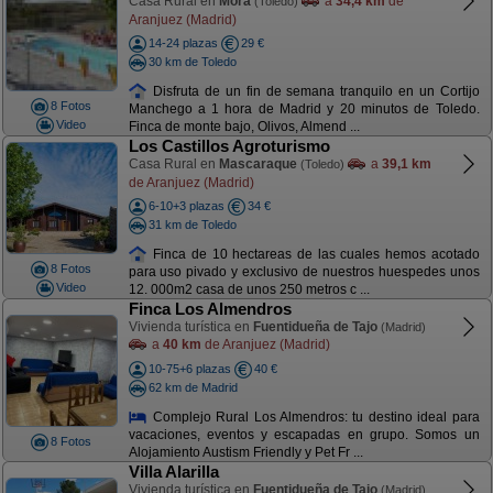
Casa Rural en
Mora
a
34,4 km
de
(Toledo)
Aranjuez (Madrid)
14-24 plazas
29 €
30 km de Toledo
Disfruta de un fin de semana tranquilo en un Cortijo
8 Fotos
Manchego a 1 hora de Madrid y 20 minutos de Toledo.
Video
Finca de monte bajo, Olivos, Almend ...
Los Castillos Agroturismo
Casa Rural en
Mascaraque
a
39,1 km
(Toledo)
de Aranjuez (Madrid)
6-10+3 plazas
34 €
31 km de Toledo
Finca de 10 hectareas de las cuales hemos acotado
8 Fotos
para uso pivado y exclusivo de nuestros huespedes unos
Video
12. 000m2 casa de unos 250 metros c ...
Finca Los Almendros
Vivienda turística en
Fuentidueña de Tajo
(Madrid)
a
40 km
de Aranjuez (Madrid)
10-75+6 plazas
40 €
62 km de Madrid
Complejo Rural Los Almendros: tu destino ideal para
vacaciones, eventos y escapadas en grupo. Somos un
8 Fotos
Alojamiento Austism Friendly y Pet Fr ...
Villa Alarilla
Vivienda turística en
Fuentidueña de Tajo
(Madrid)