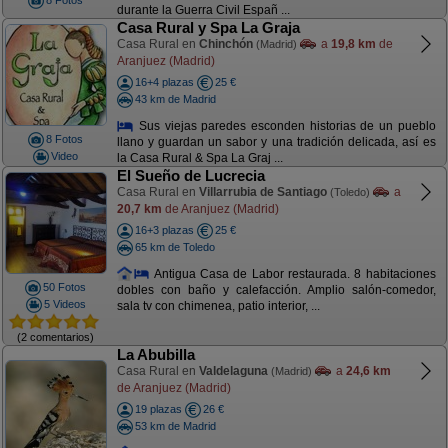
8 Fotos
durante la Guerra Civil Españ ...
Casa Rural y Spa La Graja
Casa Rural en
Chinchón
a
19,8 km
de
(Madrid)
Aranjuez (Madrid)
16+4 plazas
25 €
43 km de Madrid
Sus viejas paredes esconden historias de un pueblo
8 Fotos
llano y guardan un sabor y una tradición delicada, así es
Video
la Casa Rural & Spa La Graj ...
El Sueño de Lucrecia
Casa Rural en
Villarrubia de Santiago
a
(Toledo)
20,7 km
de Aranjuez (Madrid)
16+3 plazas
25 €
65 km de Toledo
Antigua Casa de Labor restaurada. 8 habitaciones
50 Fotos
dobles con baño y calefacción. Amplio salón-comedor,
5 Videos
sala tv con chimenea, patio interior, ...
(2 comentarios)
La Abubilla
Casa Rural en
Valdelaguna
a
24,6 km
(Madrid)
de Aranjuez (Madrid)
19 plazas
26 €
53 km de Madrid