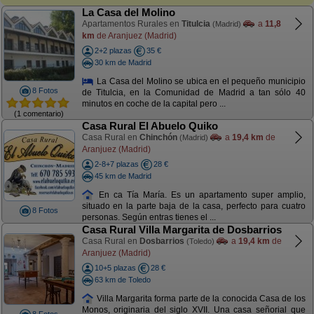
La Casa del Molino
Apartamentos Rurales en
Titulcia
a
11,8
(Madrid)
km
de Aranjuez (Madrid)
2+2 plazas
35 €
30 km de Madrid
La Casa del Molino se ubica en el pequeño municipio
8 Fotos
de Titulcia, en la Comunidad de Madrid a tan sólo 40
minutos en coche de la capital pero ...
(1 comentario)
Casa Rural El Abuelo Quiko
Casa Rural en
Chinchón
a
19,4 km
de
(Madrid)
Aranjuez (Madrid)
2-8+7 plazas
28 €
45 km de Madrid
En ca Tía María. Es un apartamento super amplio,
situado en la parte baja de la casa, perfecto para cuatro
8 Fotos
personas. Según entras tienes el ...
Casa Rural Villa Margarita de Dosbarrios
Casa Rural en
Dosbarrios
a
19,4 km
de
(Toledo)
Aranjuez (Madrid)
10+5 plazas
28 €
63 km de Toledo
Villa Margarita forma parte de la conocida Casa de los
Monos, originaria del siglo XVII. Una casa señorial que