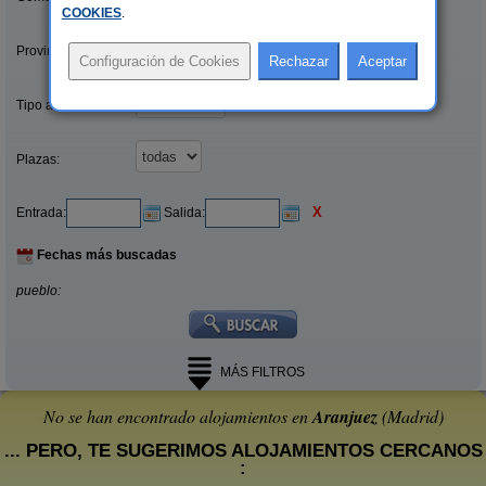
COOKIES
.
Provincias/Islas:
Tipo alquiler:
Plazas:
X
Entrada:
Salida:
Fechas más buscadas
pueblo:
MÁS FILTROS
No se han encontrado alojamientos en
Aranjuez
(Madrid)
... PERO, TE SUGERIMOS ALOJAMIENTOS CERCANOS
: