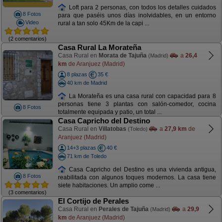
Loft para 2 personas, con todos los detalles cuidados
8 Fotos
para que paséis unos días inolvidables, en un entorno
Video
rural a tan solo 45Km de la capi ...
(2 comentarios)
Casa Rural La Morateña
Casa Rural en
Morata de Tajuña
a
26,4
(Madrid)
km
de Aranjuez (Madrid)
8 plazas
35 €
40 km de Madrid
La Morateña es una casa rural con capacidad para 8
personas tiene 3 plantas con salón-comedor, cocina
8 Fotos
totalmente equipada y patio, un total ...
Casa Capricho del Destino
Casa Rural en
Villatobas
a
27,9 km
de
(Toledo)
Aranjuez (Madrid)
14+3 plazas
40 €
71 km de Toledo
Casa Capricho del Destino es una vivienda antigua,
8 Fotos
reabilitada con algunos toques modernos. La casa tiene
siete habitaciones. Un amplio come ...
(3 comentarios)
El Cortijo de Perales
Casa Rural en
Perales de Tajuña
a
29,9
(Madrid)
km
de Aranjuez (Madrid)