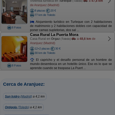
Vivienda turística en
Turleque
a
47,8 km
(Toledo)
de Aranjuez (Madrid)
8 plazas
20 €
77 km de Toledo
Alojamiento turístico en Turleque con 2 habitaciones
de matrimonio y 2 habitaciones dobles con capacidad de
8 Fotos
poner camas supletorias, dos sal ...
Casa Rural La Puerta Mora
Casa Rural en
Orgaz
a
48,6 km
de
(Toledo)
Aranjuez (Madrid)
12+2 plazas
30 €
30 km de Toledo
El capricho y el desafío personal de un hombre de
mundo desemboca en un hotelito único. Eso es lo que se
8 Fotos
aprende cuando se traspasa La Puert ...
Cerca de Aranjuez:
San Isidro
(Madrid)
a 4,1 km
Ontigola
(Toledo)
a 4,1 km