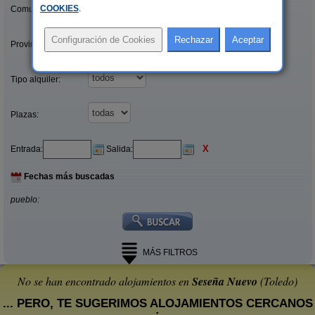
COOKIES
.
Comunidades:
Provincias/Islas:
Tipo alquiler:
Plazas:
X
Entrada:
Salida:
Fechas más buscadas
pueblo:
MÁS FILTROS
No se han encontrado alojamientos en
Seseña Nuevo
(Toledo)
... PERO, TE SUGERIMOS ALOJAMIENTOS CERCANOS
: