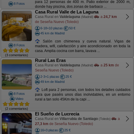
para 12 personas de 400 m. Patio exterior de 2000 m,
8 Fotos
donde hay piscina, dos zonas de barbaco ...
Casa Rural Valle de La Laguna
Casa Rural en
Valdelaguna
a
24,7 km
(Madrid)
de Seseña Nuevo (Toledo)
6-18+10 plazas
50 €
45 km de Madrid
Salón con chimenea y cueva natural. Vigas de
8 Fotos
madera, wifi, calefacción y aire acondicionado en toda la
casa. Amplia cocina con barra, lavava ...
(3 comentarios)
Rural Las Eras
Casa Rural en
Valdelaguna
a
25 km
de
(Madrid)
Seseña Nuevo (Toledo)
2-3+1 plazas
25 €
49 km de Madrid
Loft para 2 personas, con todos los detalles cuidados
8 Fotos
para que paséis unos días inolvidables, en un entorno
Video
rural a tan solo 45Km de la capi ...
(2 comentarios)
El Sueño de Lucrecia
Casa Rural en
Villarrubia de Santiago
a
(Toledo)
27,3 km
de Seseña Nuevo (Toledo)
16+3 plazas
25 €