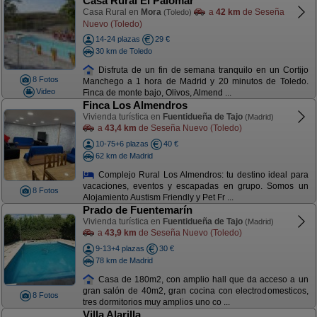
Casa Rural El Palomar
Casa Rural en
Mora
a
42 km
de Seseña
(Toledo)
Nuevo (Toledo)
14-24 plazas
29 €
30 km de Toledo
Disfruta de un fin de semana tranquilo en un Cortijo
8 Fotos
Manchego a 1 hora de Madrid y 20 minutos de Toledo.
Video
Finca de monte bajo, Olivos, Almend ...
Finca Los Almendros
Vivienda turística en
Fuentidueña de Tajo
(Madrid)
a
43,4 km
de Seseña Nuevo (Toledo)
10-75+6 plazas
40 €
62 km de Madrid
Complejo Rural Los Almendros: tu destino ideal para
vacaciones, eventos y escapadas en grupo. Somos un
8 Fotos
Alojamiento Austism Friendly y Pet Fr ...
Prado de Fuentemarín
Vivienda turística en
Fuentidueña de Tajo
(Madrid)
a
43,9 km
de Seseña Nuevo (Toledo)
9-13+4 plazas
30 €
78 km de Madrid
Casa de 180m2, con amplio hall que da acceso a un
gran salón de 40m2, gran cocina con electrodomesticos,
8 Fotos
tres dormitorios muy amplios uno co ...
Villa Alarilla