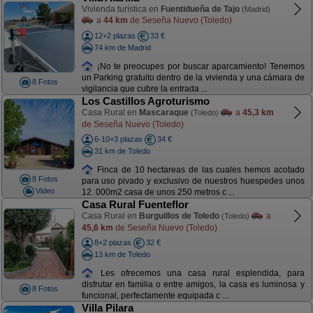
Vivienda turística en
Fuentidueña de Tajo
(Madrid)
a
44 km
de Seseña Nuevo (Toledo)
12+2 plazas
33 €
74 km de Madrid
¡No te preocupes por buscar aparcamiento! Tenemos
un Parking gratuito dentro de la vivienda y una cámara de
8 Fotos
vigilancia que cubre la entrada ...
Los Castillos Agroturismo
Casa Rural en
Mascaraque
a
45,3 km
(Toledo)
de Seseña Nuevo (Toledo)
6-10+3 plazas
34 €
31 km de Toledo
Finca de 10 hectareas de las cuales hemos acotado
8 Fotos
para uso pivado y exclusivo de nuestros huespedes unos
Video
12. 000m2 casa de unos 250 metros c ...
Casa Rural Fuenteflor
Casa Rural en
Burguillos de Toledo
a
(Toledo)
45,6 km
de Seseña Nuevo (Toledo)
8+2 plazas
32 €
13 km de Toledo
Les ofrecemos una casa rural esplendida, para
disfrutar en familia o entre amigos, la casa es luminosa y
8 Fotos
funcional, perfectamente equipada c ...
Villa Pilara