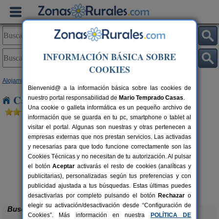
INFORMACIÓN BÁSICA SOBRE
COOKIES
Alojamientos
>
Castilla-La Mancha
>
Toledo
> Seseña Nuevo
Bienvenid@ a la información básica sobre las cookies de
Casas Rurales cerca de Seseña Nuevo
nuestro portal responsabilidad de
Mario Temprado Casas
.
Una cookie o galleta informática es un pequeño archivo de
información que se guarda en tu pc, smartphone o tablet al
visitar el portal. Algunas son nuestras y otras pertenecen a
empresas externas que nos prestan servicios. Las activadas
y necesarias para que todo funcione correctamente son las
Cookies Técnicas y no necesitan de tu autorización. Al pulsar
el botón
Aceptar
activarás el resto de cookies (analíticas y
publicitarias), personalizadas según tus preferencias y con
El Sueño de Lucrecia
rs.
16+3 pers.
 €
25 €
publicidad ajustada a tus búsquedas. Estas últimas puedes
Villarrubia de Santiago (Toledo)
desde
desactivarlas por completo pulsando el botón
Rechazar
o
elegir su activación/desactivación desde “Configuración de
Buscar
Cookies”. Más información en nuestra
POLÍTICA DE