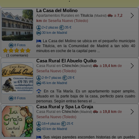
La Casa del Molino
Apartamentos Rurales en
Titulcia
a
7,2
(Madrid)
km
de Seseña Nuevo (Toledo)
2+2 plazas
35 €
30 km de Madrid
La Casa del Molino se ubica en el pequeño municipio
8 Fotos
de Titulcia, en la Comunidad de Madrid a tan sólo 40
minutos en coche de la capital pero ...
(1 comentario)
Casa Rural El Abuelo Quiko
Casa Rural en
Chinchón
a
19,4 km
de
(Madrid)
Seseña Nuevo (Toledo)
2-8+7 plazas
28 €
45 km de Madrid
En ca Tía María. Es un apartamento super amplio,
situado en la parte baja de la casa, perfecto para cuatro
8 Fotos
personas. Según entras tienes el ...
Casa Rural y Spa La Graja
Casa Rural en
Chinchón
a
19,8 km
de
(Madrid)
Seseña Nuevo (Toledo)
16+4 plazas
25 €
43 km de Madrid
Sus viejas paredes esconden historias de un pueblo