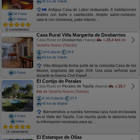
65 km de Toledo
Antigua Casa de Labor restaurada. 8 habitaciones
50 Fotos
dobles con baño y calefacción. Amplio salón-comedor,
5 Videos
sala tv con chimenea, patio interior, ...
(2 comentarios)
Casa Rural Villa Margarita de Dosbarrios
Casa Rural en
Dosbarrios
a
28,4 km
de
(Toledo)
Seseña Nuevo (Toledo)
10+5 plazas
28 €
63 km de Toledo
Villa Margarita forma parte de la conocida Casa de los
Monos, originaria del siglo XVII. Una casa señorial que
8 Fotos
durante la Guerra Civil Españ ...
El Cortijo de Perales
Casa Rural en
Perales de Tajuña
a
28,7
(Madrid)
km
de Seseña Nuevo (Toledo)
8-16+3 plazas
37 €
40 km de Madrid
Bienvenido/a a nuestra hermosa casa rural enclavada
8 Fotos
en el Valle del Tajuña. Con mucho gusto te daremos toda
Video
la información necesaria para qu ...
(1 comentario)
El Estanque de Olías