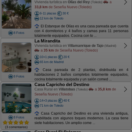
Vivienda turística en
Olías del Rey
a
(Toledo)
33,8 km
de Seseña Nuevo (Toledo)
6-11 plazas
30 €
12 km de Toledo
El Estanque de Olías es una casa pareada que cuenta
con 4 dormitorios y 4 baños y camas para 11 personas
8 Fotos
totalmente equipados. Cocina con to ...
La Mirandita
Vivienda turística en
Villamanrique de Tajo
(Madrid)
a
35 km
de Seseña Nuevo (Toledo)
10+1 plazas
20 €
65 km de Madrid
Casa pareada de 2 plantas, distribuida en 4
habitaciones 2 baños completos totalmente equipados,
8 Fotos
cocina totalmente equipada y un salón comed ...
Casa Capricho del Destino
Casa Rural en
Villatobas
a
35,8 km
de
(Toledo)
Seseña Nuevo (Toledo)
14+3 plazas
40 €
71 km de Toledo
Casa Capricho del Destino es una vivienda antigua,
8 Fotos
reabilitada con algunos toques modernos. La casa tiene
siete habitaciones. Un amplio come ...
(3 comentarios)