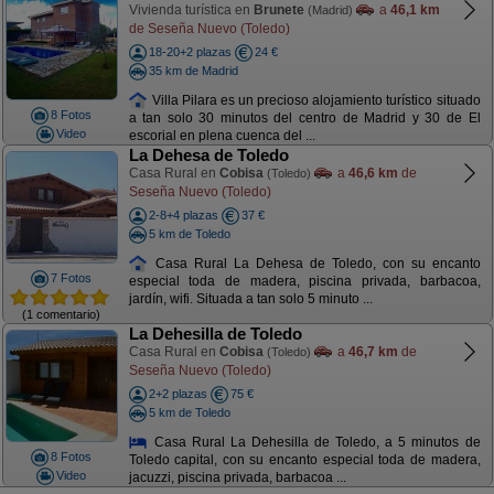
Vivienda turística en
Brunete
a
46,1 km
(Madrid)
de Seseña Nuevo (Toledo)
18-20+2 plazas
24 €
35 km de Madrid
Villa Pilara es un precioso alojamiento turístico situado
8 Fotos
a tan solo 30 minutos del centro de Madrid y 30 de El
Video
escorial en plena cuenca del ...
La Dehesa de Toledo
Casa Rural en
Cobisa
a
46,6 km
de
(Toledo)
Seseña Nuevo (Toledo)
2-8+4 plazas
37 €
5 km de Toledo
Casa Rural La Dehesa de Toledo, con su encanto
7 Fotos
especial toda de madera, piscina privada, barbacoa,
jardín, wifi. Situada a tan solo 5 minuto ...
(1 comentario)
La Dehesilla de Toledo
Casa Rural en
Cobisa
a
46,7 km
de
(Toledo)
Seseña Nuevo (Toledo)
2+2 plazas
75 €
5 km de Toledo
Casa Rural La Dehesilla de Toledo, a 5 minutos de
8 Fotos
Toledo capital, con su encanto especial toda de madera,
Video
jacuzzi, piscina privada, barbacoa ...