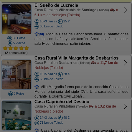
El Sueño de Lucrecia
Casa Rural en
Villarrubia de Santiago
a
(Toledo)
6,1 km
de Noblejas (Toledo)
16+3 plazas
25 €
65 km de Toledo
Antigua Casa de Labor restaurada. 8 habitaciones
50 Fotos
dobles con baño y calefacción. Amplio salón-comedor,
5 Videos
sala tv con chimenea, patio interior, ...
(2 comentarios)
Casa Rural Villa Margarita de Dosbarrios
Casa Rural en
Dosbarrios
a
11,7 km
de
(Toledo)
Noblejas (Toledo)
10+5 plazas
28 €
63 km de Toledo
Villa Margarita forma parte de la conocida Casa de los
Monos, originaria del siglo XVII. Una casa señorial que
8 Fotos
durante la Guerra Civil Españ ...
Casa Capricho del Destino
Casa Rural en
Villatobas
a
13,2 km
de
(Toledo)
Noblejas (Toledo)
14+3 plazas
40 €
71 km de Toledo
Casa Capricho del Destino es una vivienda antigua,