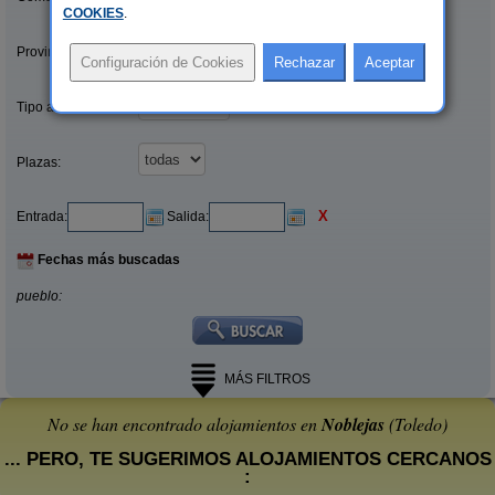
COOKIES
.
Provincias/Islas:
Tipo alquiler:
Plazas:
X
Entrada:
Salida:
Fechas más buscadas
pueblo:
MÁS FILTROS
No se han encontrado alojamientos en
Noblejas
(Toledo)
... PERO, TE SUGERIMOS ALOJAMIENTOS CERCANOS
: