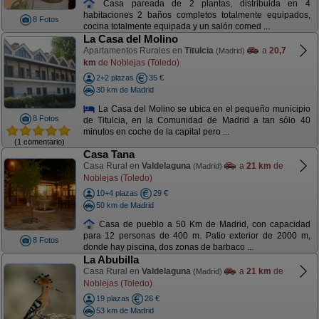
Casa pareada de 2 plantas, distribuida en 4
habitaciones 2 baños completos totalmente equipados,
8 Fotos
cocina totalmente equipada y un salón comed ...
La Casa del Molino
Apartamentos Rurales en
Titulcia
a
20,7
(Madrid)
km
de Noblejas (Toledo)
2+2 plazas
35 €
30 km de Madrid
La Casa del Molino se ubica en el pequeño municipio
8 Fotos
de Titulcia, en la Comunidad de Madrid a tan sólo 40
minutos en coche de la capital pero ...
(1 comentario)
Casa Tana
Casa Rural en
Valdelaguna
a
21 km
de
(Madrid)
Noblejas (Toledo)
10+4 plazas
29 €
50 km de Madrid
Casa de pueblo a 50 Km de Madrid, con capacidad
para 12 personas de 400 m. Patio exterior de 2000 m,
8 Fotos
donde hay piscina, dos zonas de barbaco ...
La Abubilla
Casa Rural en
Valdelaguna
a
21 km
de
(Madrid)
Noblejas (Toledo)
19 plazas
26 €
53 km de Madrid