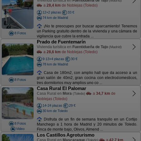
Vivienda turística en
Fuentidueña de Tajo
(Madrid)
a
28,4 km
de Noblejas (Toledo)
12+2 plazas
33 €
74 km de Madrid
¡No te preocupes por buscar aparcamiento! Tenemos
un Parking gratuito dentro de la vivienda y una cámara de
8 Fotos
vigilancia que cubre la entrada ...
Prado de Fuentemarín
Vivienda turística en
Fuentidueña de Tajo
(Madrid)
a
28,6 km
de Noblejas (Toledo)
9-13+4 plazas
30 €
78 km de Madrid
Casa de 180m2, con amplio hall que da acceso a un
gran salón de 40m2, gran cocina con electrodomesticos,
8 Fotos
tres dormitorios muy amplios uno co ...
Casa Rural El Palomar
Casa Rural en
Mora
a
34,7 km
de
(Toledo)
Noblejas (Toledo)
14-24 plazas
29 €
30 km de Toledo
Disfruta de un fin de semana tranquilo en un Cortijo
8 Fotos
Manchego a 1 hora de Madrid y 20 minutos de Toledo.
Video
Finca de monte bajo, Olivos, Almend ...
Los Castillos Agroturismo
Casa Rural en
Mascaraque
a
42,7 km
(Toledo)