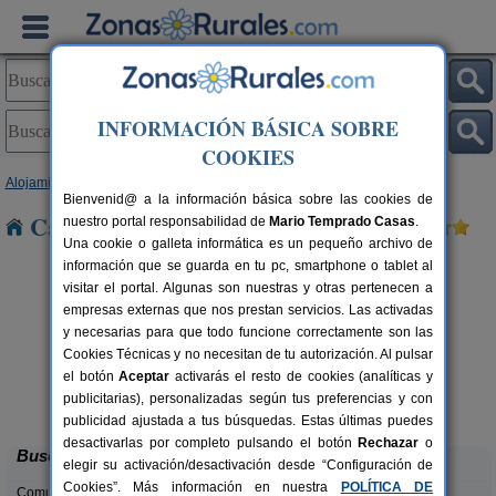
INFORMACIÓN BÁSICA SOBRE
COOKIES
Alojamientos
>
Castilla-La Mancha
>
Toledo
> Noblejas
Bienvenid@ a la información básica sobre las cookies de
Casas Rurales cerca de Noblejas
nuestro portal responsabilidad de
Mario Temprado Casas
.
Una cookie o galleta informática es un pequeño archivo de
información que se guarda en tu pc, smartphone o tablet al
visitar el portal. Algunas son nuestras y otras pertenecen a
empresas externas que nos prestan servicios. Las activadas
y necesarias para que todo funcione correctamente son las
Cookies Técnicas y no necesitan de tu autorización. Al pulsar
el botón
Aceptar
activarás el resto de cookies (analíticas y
El Sueño de Lucrecia
rs.
16+3 pers.
publicitarias), personalizadas según tus preferencias y con
 €
25 €
Villarrubia de Santiago (Toledo)
desde
publicidad ajustada a tus búsquedas. Estas últimas puedes
desactivarlas por completo pulsando el botón
Rechazar
o
Buscar
elegir su activación/desactivación desde “Configuración de
Cookies”. Más información en nuestra
POLÍTICA DE
Comunidades: