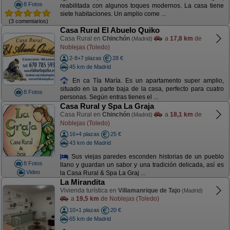
8 Fotos
reabilitada con algunos toques modernos. La casa tiene
siete habitaciones. Un amplio come ...
(3 comentarios)
Casa Rural El Abuelo Quiko
Casa Rural en
Chinchón
a
17,8 km
de
(Madrid)
Noblejas (Toledo)
2-8+7 plazas
28 €
45 km de Madrid
En ca Tía María. Es un apartamento super amplio,
situado en la parte baja de la casa, perfecto para cuatro
8 Fotos
personas. Según entras tienes el ...
Casa Rural y Spa La Graja
Casa Rural en
Chinchón
a
18,1 km
de
(Madrid)
Noblejas (Toledo)
16+4 plazas
25 €
43 km de Madrid
Sus viejas paredes esconden historias de un pueblo
8 Fotos
llano y guardan un sabor y una tradición delicada, así es
Video
la Casa Rural & Spa La Graj ...
La Mirandita
Vivienda turística en
Villamanrique de Tajo
(Madrid)
a
19,5 km
de Noblejas (Toledo)
10+1 plazas
20 €
65 km de Madrid