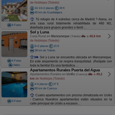
de Noblejas (Toledo)
10-14+2 plazas
49 €
40 km de Guadalajara
Tú refugio de 4 estrellas cerca de Madrid ? Alana, es
una casa rural totalmente rehabilitada de 480 M2,
8 Fotos
diseñada para grupos grandes o famil ...
Sol y Luna
Casa Rural en
Manzaneque
a
48,6 km
(Toledo)
de Noblejas (Toledo)
6+2 plazas
15 €
38 km de Toledo
Sol y Luna se encuentra ubicada en Manzaneque.
8 Fotos
En este alojamiento se respira tranquilidad. ¡Relájate con
Video
toda la familia! Es una fantástica ...
Apartamentos Rurales Puerta del Agua
Apartamentos Rurales en
Uclés
a
49,2
(Cuenca)
km
de Noblejas (Toledo)
4-6 plazas
37 €
80 km de Cuenca
Cuatro apartamentos con piscina climatizada en Uclés
- Cuenca Nuestros apartamentos están situados en la
8 Fotos
calle principal de Uclés a escasos ...