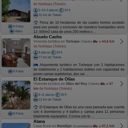
de Noblejas (Toledo)
6-10+3 plazas
34 €
31 km de Toledo
Finca de 10 hectareas de las cuales hemos acotado
8 Fotos
para uso pivado y exclusivo de nuestros huespedes unos
Video
12. 000m2 casa de unos 250 metros c ...
Abuelo Cacho
Vivienda turística en
Turleque
a
44,6 km
(Toledo)
de Noblejas (Toledo)
8 plazas
20 €
77 km de Toledo
Alojamiento turístico en Turleque con 2 habitaciones
de matrimonio y 2 habitaciones dobles con capacidad de
8 Fotos
poner camas supletorias, dos sal ...
El Estanque de Olías
Vivienda turística en
Olías del Rey
a
47
(Toledo)
km
de Noblejas (Toledo)
6-11 plazas
30 €
12 km de Toledo
El Estanque de Olías es una casa pareada que cuenta
con 4 dormitorios y 4 baños y camas para 11 personas
8 Fotos
totalmente equipados. Cocina con to ...
Alana
Casa Rural en
Mondéjar
a
47,1 km
(Guadalajara)