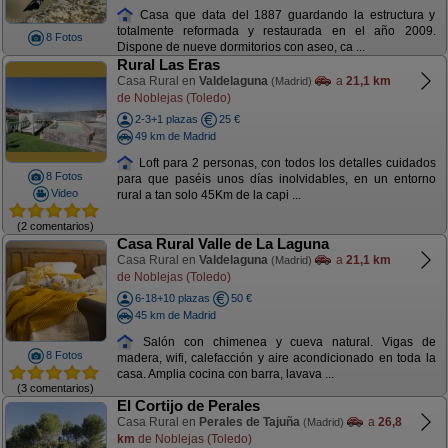
Casa que data del 1887 guardando la estructura y
totalmente reformada y restaurada en el año 2009.
8 Fotos
Dispone de nueve dormitorios con aseo, ca ...
Rural Las Eras
Casa Rural en
Valdelaguna
a
21,1 km
(Madrid)
de Noblejas (Toledo)
2-3+1 plazas
25 €
49 km de Madrid
Loft para 2 personas, con todos los detalles cuidados
8 Fotos
para que paséis unos días inolvidables, en un entorno
Video
rural a tan solo 45Km de la capi ...
(2 comentarios)
Casa Rural Valle de La Laguna
Casa Rural en
Valdelaguna
a
21,1 km
(Madrid)
de Noblejas (Toledo)
6-18+10 plazas
50 €
45 km de Madrid
Salón con chimenea y cueva natural. Vigas de
8 Fotos
madera, wifi, calefacción y aire acondicionado en toda la
casa. Amplia cocina con barra, lavava ...
(3 comentarios)
El Cortijo de Perales
Casa Rural en
Perales de Tajuña
a
26,8
(Madrid)
km
de Noblejas (Toledo)