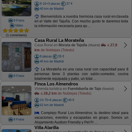
8-16+3 plazas
37 €
40 km de Madrid
Bienvenido/a a nuestra hermosa casa rural enclavada
8 Fotos
en el Valle del Tajuña. Con mucho gusto te daremos toda
Video
la información necesaria para qu ...
(1 comentario)
Casa Rural La Morateña
Casa Rural en
Morata de Tajuña
a
27,9
(Madrid)
km
de Noblejas (Toledo)
8 plazas
35 €
40 km de Madrid
La Morateña es una casa rural con capacidad para 8
personas tiene 3 plantas con salón-comedor, cocina
8 Fotos
totalmente equipada y patio, un total ...
Finca Los Almendros
Vivienda turística en
Fuentidueña de Tajo
(Madrid)
a
28,2 km
de Noblejas (Toledo)
10-75+6 plazas
40 €
62 km de Madrid
Complejo Rural Los Almendros: tu destino ideal para
vacaciones, eventos y escapadas en grupo. Somos un
8 Fotos
Alojamiento Austism Friendly y Pet Fr ...
Villa Alarilla