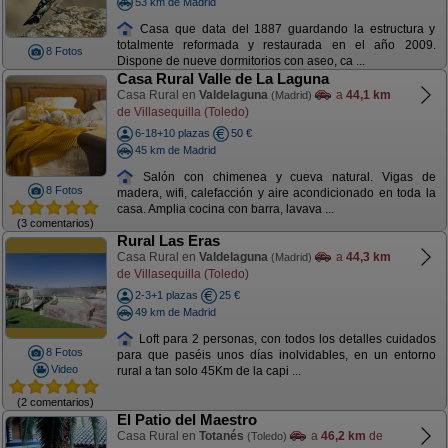
53 km de Madrid
Casa que data del 1887 guardando la estructura y
totalmente reformada y restaurada en el año 2009.
8 Fotos
Dispone de nueve dormitorios con aseo, ca ...
Casa Rural Valle de La Laguna
Casa Rural en
Valdelaguna
a
44,1 km
(Madrid)
de Villasequilla (Toledo)
6-18+10 plazas
50 €
45 km de Madrid
Salón con chimenea y cueva natural. Vigas de
8 Fotos
madera, wifi, calefacción y aire acondicionado en toda la
casa. Amplia cocina con barra, lavava ...
(3 comentarios)
Rural Las Eras
Casa Rural en
Valdelaguna
a
44,3 km
(Madrid)
de Villasequilla (Toledo)
2-3+1 plazas
25 €
49 km de Madrid
Loft para 2 personas, con todos los detalles cuidados
8 Fotos
para que paséis unos días inolvidables, en un entorno
Video
rural a tan solo 45Km de la capi ...
(2 comentarios)
El Patio del Maestro
Casa Rural en
Totanés
a
46,2 km
de
(Toledo)