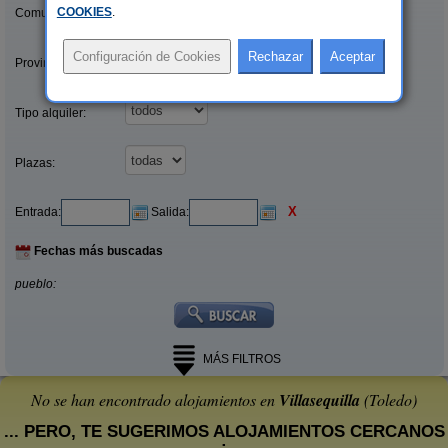
COOKIES
.
Comunidades:
Provincias/Islas:
Tipo alquiler:
Plazas:
X
Entrada:
Salida:
Fechas más buscadas
pueblo:
MÁS FILTROS
No se han encontrado alojamientos en
Villasequilla
(Toledo)
... PERO, TE SUGERIMOS ALOJAMIENTOS CERCANOS
: