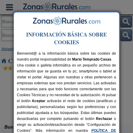
INFORMACIÓN BÁSICA SOBRE
COOKIES
Alojamientos
>
Castilla-La Mancha
>
Toledo
> Villasequilla
Bienvenid@ a la información básica sobre las cookies de
Casas Rurales cerca de Villasequilla
nuestro portal responsabilidad de
Mario Temprado Casas
.
Una cookie o galleta informática es un pequeño archivo de
información que se guarda en tu pc, smartphone o tablet al
visitar el portal. Algunas son nuestras y otras pertenecen a
empresas externas que nos prestan servicios. Las activadas
y necesarias para que todo funcione correctamente son las
Cookies Técnicas y no necesitan de tu autorización. Al pulsar
el botón
Aceptar
activarás el resto de cookies (analíticas y
publicitarias), personalizadas según tus preferencias y con
Casa Las Alberquillas
rs.
11 pers.
 €
30 €
publicidad ajustada a tus búsquedas. Estas últimas puedes
El Real de San Vicente (Toledo)
desde
desactivarlas por completo pulsando el botón
Rechazar
o
elegir su activación/desactivación desde “Configuración de
Buscar
Cookies”. Más información en nuestra
POLÍTICA DE