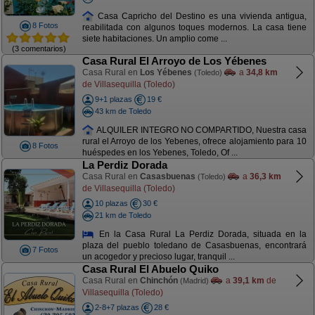
Casa Capricho del Destino es una vivienda antigua,
8 Fotos
reabilitada con algunos toques modernos. La casa tiene
siete habitaciones. Un amplio come ...
(3 comentarios)
Casa Rural El Arroyo de Los Yébenes
Casa Rural en
Los Yébenes
a
34,8 km
(Toledo)
de Villasequilla (Toledo)
9+1 plazas
19 €
43 km de Toledo
ALQUILER INTEGRO NO COMPARTIDO, Nuestra casa
rural el Arroyo de los Yebenes, ofrece alojamiento para 10
8 Fotos
huéspedes en los Yebenes, Toledo, Of ...
La Perdiz Dorada
Casa Rural en
Casasbuenas
a
36,3 km
(Toledo)
de Villasequilla (Toledo)
10 plazas
30 €
21 km de Toledo
En la Casa Rural La Perdiz Dorada, situada en la
plaza del pueblo toledano de Casasbuenas, encontrará
7 Fotos
un acogedor y precioso lugar, tranquil ...
Casa Rural El Abuelo Quiko
Casa Rural en
Chinchón
a
39,1 km
de
(Madrid)
Villasequilla (Toledo)
2-8+7 plazas
28 €