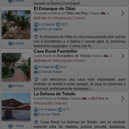
8 Fotos
durante la Guerra Civil Españ ...
El Estanque de Olías
Vivienda turística en
Olías del Rey
a
(Toledo)
23,5 km
de Villasequilla (Toledo)
6-11 plazas
30 €
12 km de Toledo
El Estanque de Olías es una casa pareada que cuenta
con 4 dormitorios y 4 baños y camas para 11 personas
8 Fotos
totalmente equipados. Cocina con to ...
Casa Rural Fuenteflor
Casa Rural en
Burguillos de Toledo
a
(Toledo)
24,5 km
de Villasequilla (Toledo)
8+2 plazas
32 €
13 km de Toledo
Les ofrecemos una casa rural esplendida, para
disfrutar en familia o entre amigos, la casa es luminosa y
8 Fotos
funcional, perfectamente equipada c ...
La Dehesa de Toledo
Casa Rural en
Cobisa
a
26,7 km
de
(Toledo)
Villasequilla (Toledo)
2-8+4 plazas
37 €
5 km de Toledo
Casa Rural La Dehesa de Toledo, con su encanto
7 Fotos
especial toda de madera, piscina privada, barbacoa,