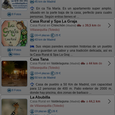
45 km de Madrid
En ca Tía María. Es un apartamento super amplio,
situado en la parte baja de la casa, perfecto para cuatro
8 Fotos
personas. Según entras tienes el ...
Casa Rural y Spa La Graja
Casa Rural en
Chinchón
a
39,5 km
de
(Madrid)
Villasequilla (Toledo)
16+4 plazas
25 €
43 km de Madrid
Sus viejas paredes esconden historias de un pueblo
8 Fotos
llano y guardan un sabor y una tradición delicada, así es
Video
la Casa Rural & Spa La Graj ...
Casa Tana
Casa Rural en
Valdelaguna
a
44 km
de
(Madrid)
Villasequilla (Toledo)
10+4 plazas
29 €
50 km de Madrid
Casa de pueblo a 50 Km de Madrid, con capacidad
para 12 personas de 400 m. Patio exterior de 2000 m,
8 Fotos
donde hay piscina, dos zonas de barbaco ...
La Abubilla
Casa Rural en
Valdelaguna
a
44,1 km
(Madrid)
de Villasequilla (Toledo)
19 plazas
26 €