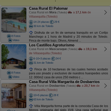
Casa Rural El Palomar
Casa Rural en
Mora
a
17,1 km
de
(Toledo)
Villasequilla (Toledo)
14-24 plazas
29 €
30 km de Toledo
Disfruta de un fin de semana tranquilo en un Cortijo
8 Fotos
Manchego a 1 hora de Madrid y 20 minutos de Toledo.
Video
Finca de monte bajo, Olivos, Almend ...
Los Castillos Agroturismo
Casa Rural en
Mascaraque
a
19,1 km
(Toledo)
de Villasequilla (Toledo)
6-10+3 plazas
34 €
31 km de Toledo
Finca de 10 hectareas de las cuales hemos acotado
8 Fotos
para uso pivado y exclusivo de nuestros huespedes unos
Video
12. 000m2 casa de unos 250 metros c ...
Casa Rural Villa Margarita de Dosbarrios
Casa Rural en
Dosbarrios
a
20,7 km
de
(Toledo)
Villasequilla (Toledo)
10+5 plazas
28 €
63 km de Toledo
Villa Margarita forma parte de la conocida Casa de los
Monos, originaria del siglo XVII. Una casa señorial que