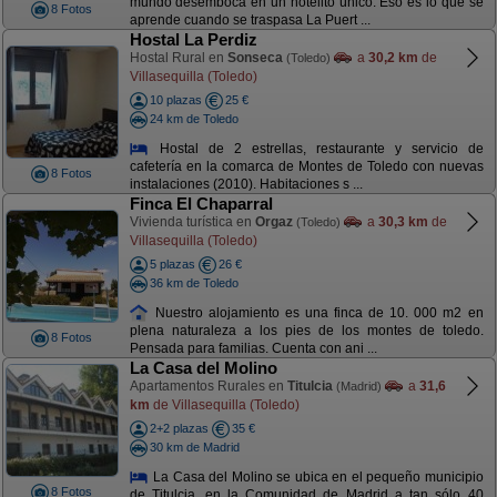
mundo desemboca en un hotelito único. Eso es lo que se
8 Fotos
aprende cuando se traspasa La Puert ...
Hostal La Perdiz
Hostal Rural en
Sonseca
a
30,2 km
de
(Toledo)
Villasequilla (Toledo)
10 plazas
25 €
24 km de Toledo
Hostal de 2 estrellas, restaurante y servicio de
cafetería en la comarca de Montes de Toledo con nuevas
8 Fotos
instalaciones (2010). Habitaciones s ...
Finca El Chaparral
Vivienda turística en
Orgaz
a
30,3 km
de
(Toledo)
Villasequilla (Toledo)
5 plazas
26 €
36 km de Toledo
Nuestro alojamiento es una finca de 10. 000 m2 en
plena naturaleza a los pies de los montes de toledo.
8 Fotos
Pensada para familias. Cuenta con ani ...
La Casa del Molino
Apartamentos Rurales en
Titulcia
a
31,6
(Madrid)
km
de Villasequilla (Toledo)
2+2 plazas
35 €
30 km de Madrid
La Casa del Molino se ubica en el pequeño municipio
8 Fotos
de Titulcia, en la Comunidad de Madrid a tan sólo 40