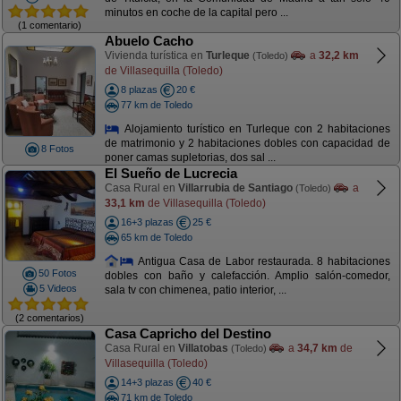
minutos en coche de la capital pero ...
(1 comentario)
Abuelo Cacho
Vivienda turística en
Turleque
a
32,2 km
(Toledo)
de Villasequilla (Toledo)
8 plazas
20 €
77 km de Toledo
Alojamiento turístico en Turleque con 2 habitaciones
de matrimonio y 2 habitaciones dobles con capacidad de
8 Fotos
poner camas supletorias, dos sal ...
El Sueño de Lucrecia
Casa Rural en
Villarrubia de Santiago
a
(Toledo)
33,1 km
de Villasequilla (Toledo)
16+3 plazas
25 €
65 km de Toledo
Antigua Casa de Labor restaurada. 8 habitaciones
50 Fotos
dobles con baño y calefacción. Amplio salón-comedor,
5 Videos
sala tv con chimenea, patio interior, ...
(2 comentarios)
Casa Capricho del Destino
Casa Rural en
Villatobas
a
34,7 km
de
(Toledo)
Villasequilla (Toledo)
14+3 plazas
40 €
71 km de Toledo