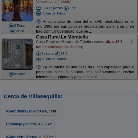
Villasequilla (Toledo)
8-14+3 plazas
27 €
30 km de Toledo
Antigua casa de labor del s. XVII, rehabilitada en el
8 Fotos
año 2006 por sus actuales propietarios. En ella se unen
Video
tradición y modernidad, que pe ...
Casa Rural La Morateña
Casa Rural en
Morata de Tajuña
a
46,6
(Madrid)
km
de Villasequilla (Toledo)
8 plazas
35 €
40 km de Madrid
La Morateña es una casa rural con capacidad para 8
personas tiene 3 plantas con salón-comedor, cocina
8 Fotos
totalmente equipada y patio, un total ...
Cerca de Villasequilla:
Villamuelas
(Toledo)
a 6,7 km
Castillejo
(Madrid)
a 8,2 km
Villamejor
(Madrid)
a 9,2 km