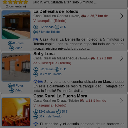
jardín, wifi. Situada a tan solo 5 minuto ...
(1 comentario)
La Dehesilla de Toledo
Casa Rural en
Cobisa
a
26,7 km
de
(Toledo)
Villasequilla (Toledo)
2+2 plazas
75 €
5 km de Toledo
Casa Rural La Dehesilla de Toledo, a 5 minutos de
8 Fotos
Toledo capital, con su encanto especial toda de madera,
Video
jacuzzi, piscina privada, barbacoa ...
Sol y Luna
Casa Rural en
Manzaneque
a
27,2 km
(Toledo)
de Villasequilla (Toledo)
6+2 plazas
15 €
38 km de Toledo
Sol y Luna se encuentra ubicada en Manzaneque.
8 Fotos
En este alojamiento se respira tranquilidad. ¡Relájate con
Video
toda la familia! Es una fantástica ...
Casa Rural La Puerta Mora
Casa Rural en
Orgaz
a
28,5 km
de
(Toledo)
Villasequilla (Toledo)
12+2 plazas
30 €
30 km de Toledo
El capricho y el desafío personal de un hombre de