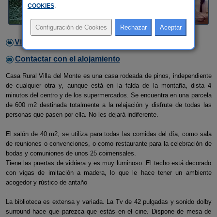
COOKIES
.
Video
Contactar con el alojamiento
Casa Rural Villa del Monte es una casa rodeada de pinos, independiente
de cualquier otra y, aunque está en la falda de la montaña, dista 4
minutos del centro y de los supermercados. Se encuentra en una parcela
de 600 m2 destinada totalmente a la relajación y disfrute de todas las
personas que pasen por ella. No les dejará indiferente.
El salón de 40 m2, se utiliza para todas las comidas del día, como sala
de reuniones o convenciones, o como restaurante para la celebración de
bodas y comuniones de unos 25 coimensales.
Tiene las puertas de vidriera y es muy luminoso. El techo está decorado
con vigas de imitación a madera, lo que le hace tener un ambiente
acogedor y rústico de antaño
.
La biblioteca es extensa y variada. La Tv de 42 pulgadas y sonido dolby
surround hace que parezca que estás en el cine. Dispone de mesa de