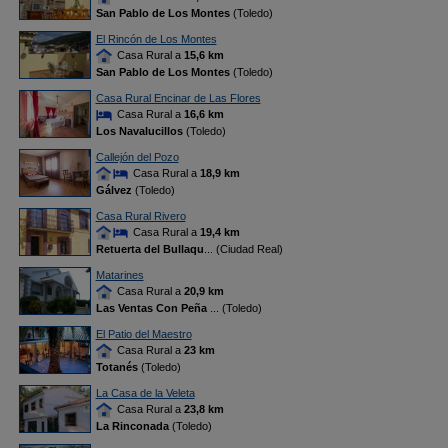
San Pablo de Los Montes
(Toledo)
El Rincón de Los Montes
Casa Rural a
15,6 km
San Pablo de Los Montes
(Toledo)
Casa Rural Encinar de Las Flores
Casa Rural a
16,6 km
Los Navalucillos
(Toledo)
Callejón del Pozo
Casa Rural a
18,9 km
Gálvez
(Toledo)
Casa Rural Rivero
Casa Rural a
19,4 km
Retuerta del Bullaqu
... (Ciudad Real)
Matarines
Casa Rural a
20,9 km
Las Ventas Con Peña
... (Toledo)
El Patio del Maestro
Casa Rural a
23 km
Totanés
(Toledo)
La Casa de la Veleta
Casa Rural a
23,8 km
La Rinconada
(Toledo)