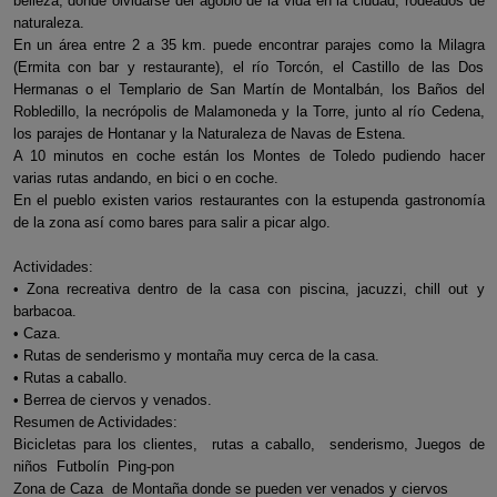
belleza, donde olvidarse del agobio de la vida en la ciudad, rodeados de
naturaleza.
En un área entre 2 a 35 km. puede encontrar parajes como la Milagra
(Ermita con bar y restaurante), el río Torcón, el Castillo de las Dos
Hermanas o el Templario de San Martín de Montalbán, los Baños del
Robledillo, la necrópolis de Malamoneda y la Torre, junto al río Cedena,
los parajes de Hontanar y la Naturaleza de Navas de Estena.
A 10 minutos en coche están los Montes de Toledo pudiendo hacer
varias rutas andando, en bici o en coche.
En el pueblo existen varios restaurantes con la estupenda gastronomía
de la zona así como bares para salir a picar algo.
Actividades:
• Zona recreativa dentro de la casa con piscina, jacuzzi, chill out y
barbacoa.
• Caza.
• Rutas de senderismo y montaña muy cerca de la casa.
• Rutas a caballo.
• Berrea de ciervos y venados.
Resumen de Actividades:
Bicicletas para los clientes, rutas a caballo, senderismo, Juegos de
niños Futbolín Ping-pon
Zona de Caza de Montaña donde se pueden ver venados y ciervos