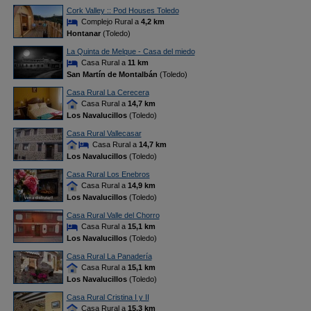
Cork Valley :: Pod Houses Toledo
Complejo Rural a
4,2 km
Hontanar
(Toledo)
La Quinta de Melque - Casa del miedo
Casa Rural a
11 km
San Martín de Montalbán
(Toledo)
Casa Rural La Cerecera
Casa Rural a
14,7 km
Los Navalucillos
(Toledo)
Casa Rural Vallecasar
Casa Rural a
14,7 km
Los Navalucillos
(Toledo)
Casa Rural Los Enebros
Casa Rural a
14,9 km
Los Navalucillos
(Toledo)
Casa Rural Valle del Chorro
Casa Rural a
15,1 km
Los Navalucillos
(Toledo)
Casa Rural La Panadería
Casa Rural a
15,1 km
Los Navalucillos
(Toledo)
Casa Rural Cristina I y II
Casa Rural a
15,3 km