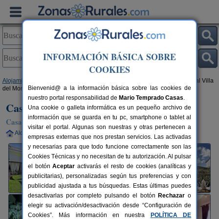
INFORMACIÓN BÁSICA SOBRE
COOKIES
Alojamientos
>
Castilla-La Mancha
>
Toledo
>
Navahermosa
> Casa Rural Villa
Bienvenid@ a la información básica sobre las cookies de
del Monte
nuestro portal responsabilidad de
Mario Temprado Casas
.
Casa Rural Villa del Monte
Una cookie o galleta informática es un pequeño archivo de
información que se guarda en tu pc, smartphone o tablet al
Casa Rural en Navahermosa (Toledo)
visitar el portal. Algunas son nuestras y otras pertenecen a
Alquiler completo
2-12+1 plazas
47 km de Toledo
empresas externas que nos prestan servicios. Las activadas
y necesarias para que todo funcione correctamente son las
Cookies Técnicas y no necesitan de tu autorización. Al pulsar
el botón
Aceptar
activarás el resto de cookies (analíticas y
publicitarias), personalizadas según tus preferencias y con
publicidad ajustada a tus búsquedas. Estas últimas puedes
desactivarlas por completo pulsando el botón
Rechazar
o
elegir su activación/desactivación desde “Configuración de
Cookies”. Más información en nuestra
POLÍTICA DE