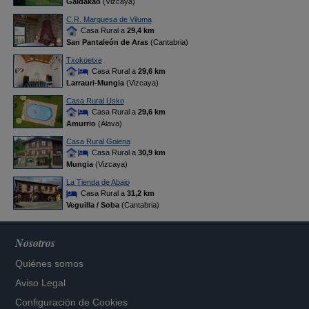
Galdakao
(Vizcaya)
C.R. Marquesa de Viluma
Casa Rural a
29,4 km
San Pantaleón de Aras
(Cantabria)
Txokoetxe
Casa Rural a
29,6 km
Larrauri-Mungia
(Vizcaya)
Casa Rural Usko
Casa Rural a
29,6 km
Amurrio
(Álava)
Casa Rural Goiena
Casa Rural a
30,9 km
Mungia
(Vizcaya)
La Tienda de Abajo
Casa Rural a
31,2 km
Veguilla / Soba
(Cantabria)
Nosotros
Quiénes somos
Aviso Legal
Configuración de Cookies