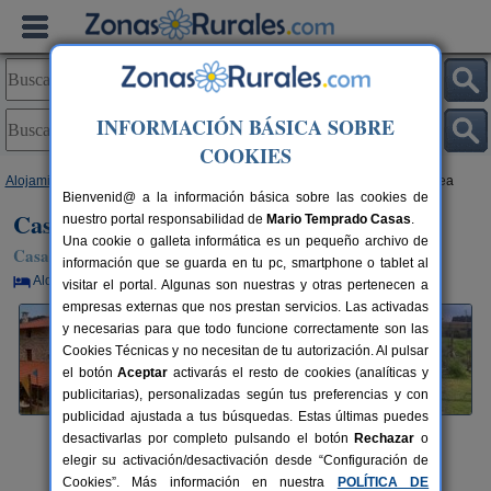
INFORMACIÓN BÁSICA SOBRE
COOKIES
Alojamientos
>
País Vasco
>
Vizcaya
>
Sopuerta
> Casa Rural Pikatzaenea
Bienvenid@ a la información básica sobre las cookies de
Casa Rural Pikatzaenea
nuestro portal responsabilidad de
Mario Temprado Casas
.
Una cookie o galleta informática es un pequeño archivo de
Casa Rural en Sopuerta (Vizcaya)
información que se guarda en tu pc, smartphone o tablet al
Alquiler por habitaciones
18+2 plazas
32 km de Bilbao
visitar el portal. Algunas son nuestras y otras pertenecen a
empresas externas que nos prestan servicios. Las activadas
y necesarias para que todo funcione correctamente son las
Cookies Técnicas y no necesitan de tu autorización. Al pulsar
el botón
Aceptar
activarás el resto de cookies (analíticas y
publicitarias), personalizadas según tus preferencias y con
publicidad ajustada a tus búsquedas. Estas últimas puedes
desactivarlas por completo pulsando el botón
Rechazar
o
elegir su activación/desactivación desde “Configuración de
Cookies”. Más información en nuestra
POLÍTICA DE