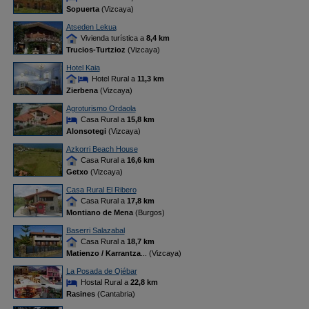
Sopuerta
(Vizcaya)
Atseden Lekua
Vivienda turística a
8,4 km
Trucios-Turtzioz
(Vizcaya)
Hotel Kaia
Hotel Rural a
11,3 km
Zierbena
(Vizcaya)
Agroturismo Ordaola
Casa Rural a
15,8 km
Alonsotegi
(Vizcaya)
Azkorri Beach House
Casa Rural a
16,6 km
Getxo
(Vizcaya)
Casa Rural El Ribero
Casa Rural a
17,8 km
Montiano de Mena
(Burgos)
Baserri Salazabal
Casa Rural a
18,7 km
Matienzo / Karrantza
... (Vizcaya)
La Posada de Ojébar
Hostal Rural a
22,8 km
Rasines
(Cantabria)