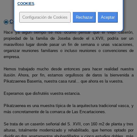
COOKIES
.
Contactar con el alojamiento
Hace ya algún tiempo se nos ocurrió pensar que el viejo caserón,
propiedad de la familia de Joseba desde el s.XVII, podría ser un
maravilloso lugar donde pasar un fin de semana o unas vacaciones,
organizar reuniones familiares o incluso reuniones o convenciones de
empresa.
Hemos trabajado mucho desde entonces para hacer realidad nuestra
ilusión. Ahora, por fin, estamos orgullosos de daros la bienvenida a
Pikatzaenea Baserria, nuestra casa rural... que ahora es la vuestra.
Esperamos que disfrutéis vuestra estancia.
Pikatzaenea es una muestra típica de la arquitectura tradicional vasca, y
más concretamente de la comarca de Las Encartaciones.
Se trata de un caserón señorial del S. XVII, con 160 m2 de planta y tres
alturas, totalmente modernizado y rehabilitado, que hemos optado por
dividir en dos apartamentos abuhardillados y cinco estudios dobles, más