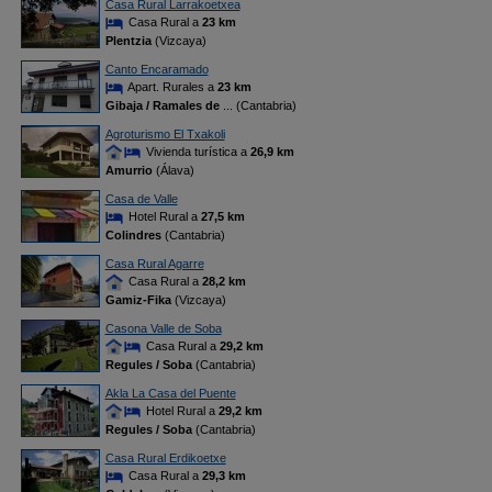
Casa Rural Larrakoetxea
Casa Rural a
23 km
Plentzia
(Vizcaya)
Canto Encaramado
Apart. Rurales a
23 km
Gibaja / Ramales de
... (Cantabria)
Agroturismo El Txakoli
Vivienda turística a
26,9 km
Amurrio
(Álava)
Casa de Valle
Hotel Rural a
27,5 km
Colindres
(Cantabria)
Casa Rural Agarre
Casa Rural a
28,2 km
Gamiz-Fika
(Vizcaya)
Casona Valle de Soba
Casa Rural a
29,2 km
Regules / Soba
(Cantabria)
Akla La Casa del Puente
Hotel Rural a
29,2 km
Regules / Soba
(Cantabria)
Casa Rural Erdikoetxe
Casa Rural a
29,3 km