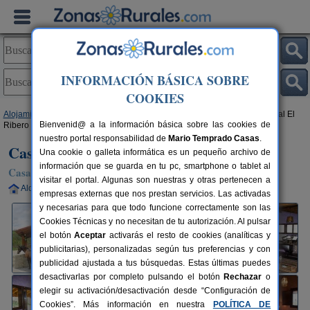
INFORMACIÓN BÁSICA SOBRE
COOKIES
Alojamientos
>
Castilla y León
>
Burgos
>
Montiano de Mena
> Casa Rural El
Bienvenid@ a la información básica sobre las cookies de
Ribero
nuestro portal responsabilidad de
Mario Temprado Casas
.
Casa Rural El Ribero
Una cookie o galleta informática es un pequeño archivo de
información que se guarda en tu pc, smartphone o tablet al
Casa Rural en Montiano de Mena (Burgos)
visitar el portal. Algunas son nuestras y otras pertenecen a
Alquiler completo
12 plazas
100 km de Burgos
empresas externas que nos prestan servicios. Las activadas
y necesarias para que todo funcione correctamente son las
Cookies Técnicas y no necesitan de tu autorización. Al pulsar
el botón
Aceptar
activarás el resto de cookies (analíticas y
publicitarias), personalizadas según tus preferencias y con
publicidad ajustada a tus búsquedas. Estas últimas puedes
desactivarlas por completo pulsando el botón
Rechazar
o
elegir su activación/desactivación desde “Configuración de
Cookies”. Más información en nuestra
POLÍTICA DE