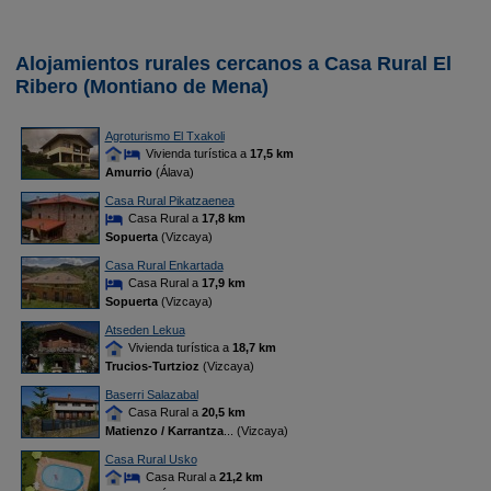
Alojamientos rurales cercanos a Casa Rural El
Ribero (Montiano de Mena)
Agroturismo El Txakoli
Vivienda turística a
17,5 km
Amurrio
(Álava)
Casa Rural Pikatzaenea
Casa Rural a
17,8 km
Sopuerta
(Vizcaya)
Casa Rural Enkartada
Casa Rural a
17,9 km
Sopuerta
(Vizcaya)
Atseden Lekua
Vivienda turística a
18,7 km
Trucios-Turtzioz
(Vizcaya)
Baserri Salazabal
Casa Rural a
20,5 km
Matienzo / Karrantza
... (Vizcaya)
Casa Rural Usko
Casa Rural a
21,2 km