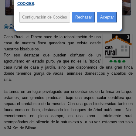
COOKIES
.
Contactar con el alojamiento
Casa Rural el Ribero nace de la rehabilitación de una
casa de nuestra finca ganadera que existe desde
nuestros bisabuelos.
Por eso destacar que pueden disfrutar de un
agroturismo en estado puro, ya que no es la “típica”
casa rural de casa y jardín, sino que disponemos de una gran finca
donde tenemos granja de vacas, animales domésticos y caballos de
silla.
Estamos en un lugar privilegiado por encontrarnos en la finca en la que
estamos, con grandes praderas bajo una espectacular cordillera que
separa el cantábrico de la meseta. Con una gran biodiversidad tanto en
fauna como en flora, destacando los bosques de árbol autóctono. Nos
encontramos en pleno campo, en una zona totalmente rural
acompañados del silencio de la naturaleza y a su vez estamos tan solo
a 34 Km de Bilbao.