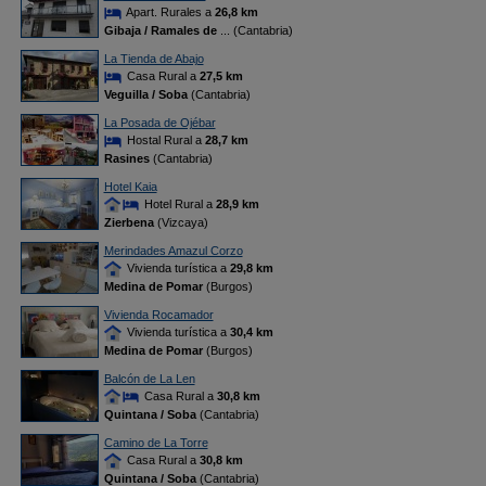
Apart. Rurales a
26,8 km
Gibaja / Ramales de
... (Cantabria)
La Tienda de Abajo
Casa Rural a
27,5 km
Veguilla / Soba
(Cantabria)
La Posada de Ojébar
Hostal Rural a
28,7 km
Rasines
(Cantabria)
Hotel Kaia
Hotel Rural a
28,9 km
Zierbena
(Vizcaya)
Merindades Amazul Corzo
Vivienda turística a
29,8 km
Medina de Pomar
(Burgos)
Vivienda Rocamador
Vivienda turística a
30,4 km
Medina de Pomar
(Burgos)
Balcón de La Len
Casa Rural a
30,8 km
Quintana / Soba
(Cantabria)
Camino de La Torre
Casa Rural a
30,8 km
Quintana / Soba
(Cantabria)