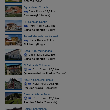
Amurrio
(Álava)
Agroturismo Ordaola
Casa Rural a
23,3 km
Alonsotegi
(Vizcaya)
El Balcón de Montija
Hotel Rural a
23,9 km
Loma de Montija
(Burgos)
Torre-Palacio de Los Alvarado
Hostal Rural a
24 km
El Ribero
(Burgos)
Casa Rural Merindades
Casa Rural a
24,6 km
Loma de Montija
(Burgos)
El Cajigal de Quintana
Casa Rural a
25,3 km
Quintana de Los Prados
(Burgos)
Akla La Casa del Puente
Hotel Rural a
26,6 km
Regules / Soba
(Cantabria)
Casona Valle de Soba
Casa Rural a
26,6 km
Regules / Soba
(Cantabria)
Canto Encaramado