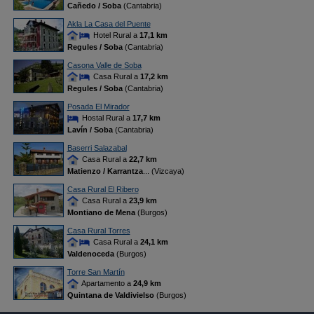
Cañedo / Soba
(Cantabria)
Akla La Casa del Puente
Hotel Rural a
17,1 km
Regules / Soba
(Cantabria)
Casona Valle de Soba
Casa Rural a
17,2 km
Regules / Soba
(Cantabria)
Posada El Mirador
Hostal Rural a
17,7 km
Lavín / Soba
(Cantabria)
Baserri Salazabal
Casa Rural a
22,7 km
Matienzo / Karrantza
... (Vizcaya)
Casa Rural El Ribero
Casa Rural a
23,9 km
Montiano de Mena
(Burgos)
Casa Rural Torres
Casa Rural a
24,1 km
Valdenoceda
(Burgos)
Torre San Martín
Apartamento a
24,9 km
Quintana de Valdivielso
(Burgos)