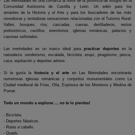
Las Merindades es una comarca al norte de la provincia de Burgos en la
Comunidad Autónoma de Castilla y León. Un edén para los
amantes de la Historia y el Arte y para los buscadores de las más
novedosas y tentadoras sensaciones relacionadas con el Turismo Rural:
Valles, bosques, ríos, cascadas, cuevas, desfiladeros, restos
prehistóricos, castillos, eremitorios, iglesias románicas, palacios y
casonas señoriales.
Las merindades es un marco ideal para
practicar deportes
en la
naturaleza: senderismo, escalada, bicicleta, esquí, piragüismo, pesca,
caza, equitación y deportes aéreos.
Si te gusta la
historia y el arte
en Las Merindades encontrarás
numerosas iglesias románicas y conjuntos monumentales como La
Ciudad medieval de Frías, Oña, Espinosa de los Monteros y Medina de
Pomar.
Todo un mundo a explorar…, no te lo pierdas!
- Bicicleta.
- Deportes Náuticos.
- Rutas a caballo.
- Quads.