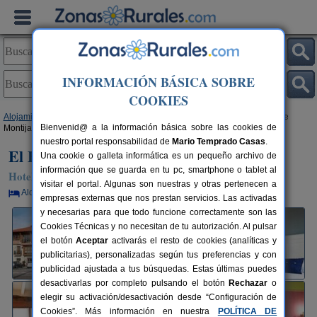
INFORMACIÓN BÁSICA SOBRE
COOKIES
Alojamientos
>
Castilla y León
>
Burgos
>
Loma de Montija
> El Balcón de
Bienvenid@ a la información básica sobre las cookies de
Montija
nuestro portal responsabilidad de
Mario Temprado Casas
.
El Balcón de Montija
Una cookie o galleta informática es un pequeño archivo de
información que se guarda en tu pc, smartphone o tablet al
Hotel Rural en Loma de Montija (Burgos)
visitar el portal. Algunas son nuestras y otras pertenecen a
Alquiler por habitaciones
24+2 plazas
70 km de Burgos
empresas externas que nos prestan servicios. Las activadas
y necesarias para que todo funcione correctamente son las
Cookies Técnicas y no necesitan de tu autorización. Al pulsar
el botón
Aceptar
activarás el resto de cookies (analíticas y
publicitarias), personalizadas según tus preferencias y con
publicidad ajustada a tus búsquedas. Estas últimas puedes
desactivarlas por completo pulsando el botón
Rechazar
o
elegir su activación/desactivación desde “Configuración de
Cookies”. Más información en nuestra
POLÍTICA DE