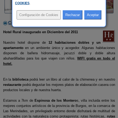
COOKIES
.
Contactar con el alojamiento
Hotel Rural inaugurado en Diciembre del 2011
Nuestro hotel dispone de
12 habitaciones dobles y un
apartamento
en un ambiente único y acogedor. Algunas habitaciones
disponen de bañera hidromasaje, jacuzzi doble y doble altura
abuhardilladas para los que viajen con niños.
WIFI gratis en todo el
hotel.
En la
biblioteca
podrá leer un libro al calor de la chimenea y en nuestro
restaurante
podrá degustar los mejores platos de elaboración casera con
productos locales y de nuestra huerta.
Estamos a 7km de
Espinosa de los Montero
s, villa incluida entre los
mejores conjuntos artísticos de la provincia de Burgos, en la comarca de
Las Merindades, un privilegiado entorno donde disfrutará de multitud de
actividades con la naturaleza como protagonista: rutas históricas,
rutas