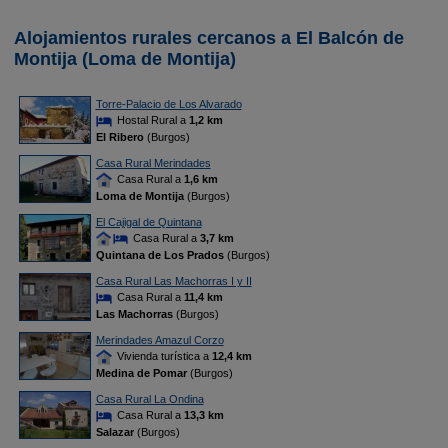
Alojamientos rurales cercanos a El Balcón de
Montija (Loma de Montija)
Torre-Palacio de Los Alvarado
Hostal Rural a
1,2 km
El Ribero
(Burgos)
Casa Rural Merindades
Casa Rural a
1,6 km
Loma de Montija
(Burgos)
El Cajigal de Quintana
Casa Rural a
3,7 km
Quintana de Los Prados
(Burgos)
Casa Rural Las Machorras I y II
Casa Rural a
11,4 km
Las Machorras
(Burgos)
Merindades Amazul Corzo
Vivienda turística a
12,4 km
Medina de Pomar
(Burgos)
Casa Rural La Ondina
Casa Rural a
13,3 km
Salazar
(Burgos)