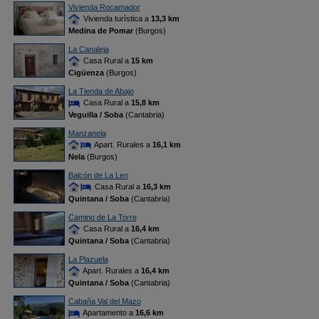
Vivienda Rocamador
Vivienda turística a
13,3 km
Medina de Pomar
(Burgos)
La Canaleja
Casa Rural a
15 km
Cigüenza
(Burgos)
La Tienda de Abajo
Casa Rural a
15,8 km
Veguilla / Soba
(Cantabria)
Manzanela
Apart. Rurales a
16,1 km
Nela
(Burgos)
Balcón de La Len
Casa Rural a
16,3 km
Quintana / Soba
(Cantabria)
Camino de La Torre
Casa Rural a
16,4 km
Quintana / Soba
(Cantabria)
La Plazuela
Apart. Rurales a
16,4 km
Quintana / Soba
(Cantabria)
Cabaña Val del Mazo
Apartamento a
16,6 km