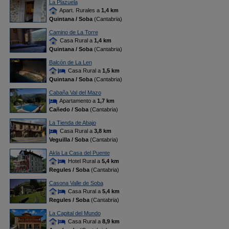
La Plazuela
Apart. Rurales a
1,4 km
Quintana / Soba
(Cantabria)
Camino de La Torre
Casa Rural a
1,4 km
Quintana / Soba
(Cantabria)
Balcón de La Len
Casa Rural a
1,5 km
Quintana / Soba
(Cantabria)
Cabaña Val del Mazo
Apartamento a
1,7 km
Cañedo / Soba
(Cantabria)
La Tienda de Abajo
Casa Rural a
3,8 km
Veguilla / Soba
(Cantabria)
Akla La Casa del Puente
Hotel Rural a
5,4 km
Regules / Soba
(Cantabria)
Casona Valle de Soba
Casa Rural a
5,4 km
Regules / Soba
(Cantabria)
La Capital del Mundo
Casa Rural a
8,9 km