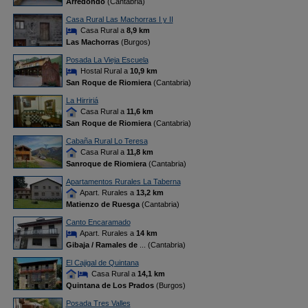
Arredondo
(Cantabria)
Casa Rural Las Machorras I y II
Casa Rural a
8,9 km
Las Machorras
(Burgos)
Posada La Vieja Escuela
Hostal Rural a
10,9 km
San Roque de Riomiera
(Cantabria)
La Hirririá
Casa Rural a
11,6 km
San Roque de Riomiera
(Cantabria)
Cabaña Rural Lo Teresa
Casa Rural a
11,8 km
Sanroque de Riomiera
(Cantabria)
Apartamentos Rurales La Taberna
Apart. Rurales a
13,2 km
Matienzo de Ruesga
(Cantabria)
Canto Encaramado
Apart. Rurales a
14 km
Gibaja / Ramales de
... (Cantabria)
El Cajigal de Quintana
Casa Rural a
14,1 km
Quintana de Los Prados
(Burgos)
Posada Tres Valles