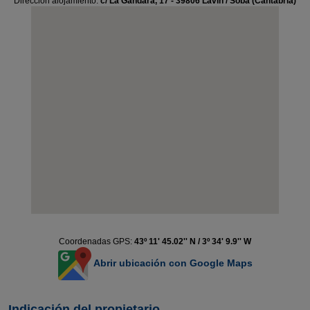
Dirección alojamiento:
c/ La Gandara, 17 - 39806 Lavín / Soba (Cantabria)
Coordenadas GPS:
43º 11' 45.02'' N / 3º 34' 9.9'' W
Abrir ubicación con Google Maps
Indicación del propietario