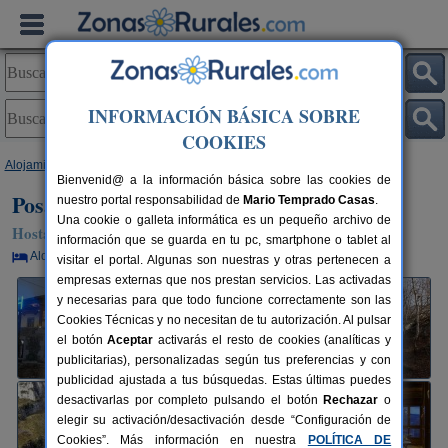
INFORMACIÓN BÁSICA SOBRE
COOKIES
Alojamientos
>
Cantabria
>
Lavín
> Posada El Mirador
Bienvenid@ a la información básica sobre las cookies de
Posada El Mirador
nuestro portal responsabilidad de
Mario Temprado Casas
.
Una cookie o galleta informática es un pequeño archivo de
Hostal Rural en Lavín / Soba (Cantabria)
información que se guarda en tu pc, smartphone o tablet al
Alquiler por habitaciones
10+1 plazas
54 km de Santander
visitar el portal. Algunas son nuestras y otras pertenecen a
empresas externas que nos prestan servicios. Las activadas
y necesarias para que todo funcione correctamente son las
Cookies Técnicas y no necesitan de tu autorización. Al pulsar
el botón
Aceptar
activarás el resto de cookies (analíticas y
publicitarias), personalizadas según tus preferencias y con
publicidad ajustada a tus búsquedas. Estas últimas puedes
desactivarlas por completo pulsando el botón
Rechazar
o
elegir su activación/desactivación desde “Configuración de
Cookies”. Más información en nuestra
POLÍTICA DE