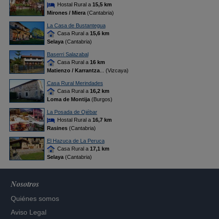
Hostal Rural a
15,5 km
Mirones / Miera
(Cantabria)
La Casa de Bustantegua
Casa Rural a
15,6 km
Selaya
(Cantabria)
Baserri Salazabal
Casa Rural a
16 km
Matienzo / Karrantza
... (Vizcaya)
Casa Rural Merindades
Casa Rural a
16,2 km
Loma de Montija
(Burgos)
La Posada de Ojébar
Hostal Rural a
16,7 km
Rasines
(Cantabria)
El Hazuca de La Peruca
Casa Rural a
17,1 km
Selaya
(Cantabria)
Nosotros
Quiénes somos
Aviso Legal