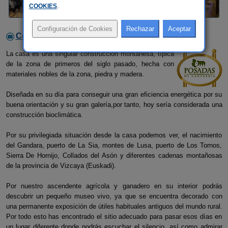
COOKIES
.
Contactar con el alojamiento
La casa es una singular construcción montañesa, típica
de la zona de primeros del siglo pasado, hecha con
materiales nobles de la zona, piedra y madera.
Diseñada en su día para conseguir una gran eficiencia energética por su
buena orientación y su gran galería,por tanto, hoy sería considerada una
construcción bioclimática.
Por su privilegiada situación desde la casa podemos ver, el nacimiento
del Gandara, puerto de La Sia, montes de Lusa, puerto de Los Tornos,
Sierra De Hornijo, Collados del Asón y diferentes cadenas montañosas
de la provincia de Vizcaya (Euskadi).
Por nuestro ascendente agrícola y ganadero en su interior podrás
descubrir un pequeño museo vivo, ya que se encuentra decorado con
una permanente exposición de útiles habituales antiguos del mundo rural.
Por todo esto has encontrado el sitio adecuado para pasar esos días en
un lugar diferente donde podrás escuchar el silencio, así como admirar