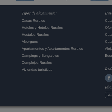
Tipos de alojamiento:
Búsq
Casas Rurales
Casa
Hoteles
y
Hoteles Rurales
Ofer
Hostales Rurales
Casa
Albergues
Casa
Apartamentos
y
Apartamentos Rurales
Aloj
Campings y Bungalows
Busc
Complejos Rurales
Rede
Viviendas turísticas
Idi