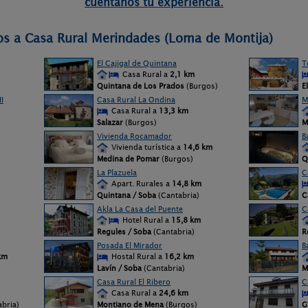
cuéntanos tu experiencia.
os a Casa Rural Merindades (Loma de Montija)
El Cajigal de Quintana
T
Casa Rural a
2,1 km
Quintana de Los Prados
(Burgos)
E
I
Casa Rural La Ondina
M
Casa Rural a
13,3 km
Salazar
(Burgos)
M
Vivienda Rocamador
B
Vivienda turística a
14,6 km
Medina de Pomar
(Burgos)
Q
La Plazuela
C
Apart. Rurales a
14,8 km
Quintana / Soba
(Cantabria)
C
Akla La Casa del Puente
C
Hotel Rural a
15,8 km
Regules / Soba
(Cantabria)
R
Posada El Mirador
B
km
Hostal Rural a
16,2 km
Lavín / Soba
(Cantabria)
M
Casa Rural El Ribero
C
Casa Rural a
24,6 km
bria)
Montiano de Mena
(Burgos)
G