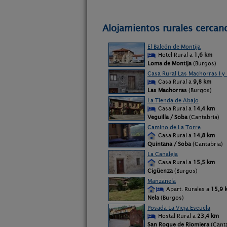
Alojamientos rurales cercan
El Balcón de Montija
Hotel Rural a
1,6 km
Loma de Montija
(Burgos)
Casa Rural Las Machorras I y I
Casa Rural a
9,8 km
Las Machorras
(Burgos)
La Tienda de Abajo
Casa Rural a
14,4 km
Veguilla / Soba
(Cantabria)
Camino de La Torre
Casa Rural a
14,8 km
Quintana / Soba
(Cantabria)
La Canaleja
Casa Rural a
15,5 km
Cigüenza
(Burgos)
Manzanela
Apart. Rurales a
15,9 
Nela
(Burgos)
Posada La Vieja Escuela
Hostal Rural a
23,4 km
San Roque de Riomiera
(Canta