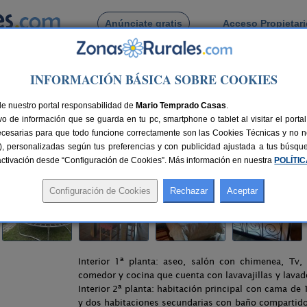
Anúnciate gratis
Acceso Propietar
Busca por pueblo
INFORMACIÓN BÁSICA SOBRE COOKIES
ma de Montija
> Casa Rural Merindades
de nuestro portal responsabilidad de
Mario Temprado Casas
.
o de información que se guarda en tu pc, smartphone o tablet al visitar el port
urgos)
ecesarias para que todo funcione correctamente son las Cookies Técnicas y no ne
rias), personalizadas según tus preferencias y con publicidad ajustada a tus búsq
 km de Burgos
Compartir:
sactivación desde “Configuración de Cookies”. Más información en nuestra
POLÍTI
Interior 1ª planta: aseo, salón con chimenea, Tv
comedor y cocina que cuenta con lavavajillas y lavad
Interior 2ª planta: habitación principal con cama de
y dos habitaciones secundarias con baño compartid