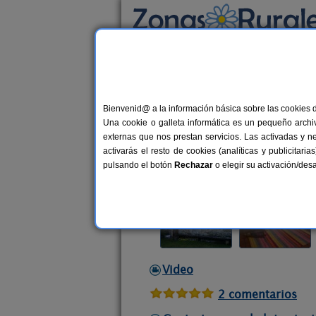
Busca por alojamiento
Alojamientos
>
Castilla y León
>
Burgos
>
Lo
Bienvenid@ a la información básica sobre las cookies 
Casa Rural Merindades
Una cookie o galleta informática es un pequeño archiv
Casa Rural en Loma de Montija (B
externas que nos prestan servicios. Las activadas y n
activarás el resto de cookies (analíticas y publicita
Alquiler completo
6 plazas
90
pulsando el botón
Rechazar
o elegir su activación/de
Video
2 comentarios