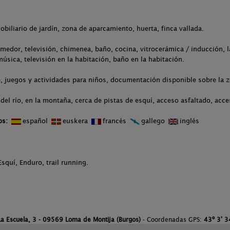
obiliario de jardín, zona de aparcamiento, huerta, finca vallada.
medor, televisión, chimenea, baño, cocina, vitrocerámica / inducción, l
úsica, televisión en la habitación, baño en la habitación.
 juegos y actividades para niños, documentación disponible sobre la zo
del río, en la montaña, cerca de pistas de esquí, acceso asfaltado, acce
os:
español
euskera
francés
gallego
inglés
squí, Enduro, trail running.
La Escuela, 3 - 09569 Loma de Montija (Burgos)
- Coordenadas GPS:
43º 3' 3