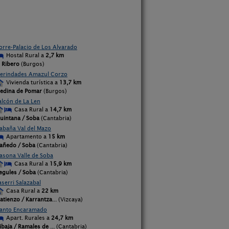
orre-Palacio de Los Alvarado
Hostal Rural a
2,7 km
l Ribero
(Burgos)
erindades Amazul Corzo
Vivienda turística a
13,7 km
edina de Pomar
(Burgos)
alcón de La Len
Casa Rural a
14,7 km
uintana / Soba
(Cantabria)
abaña Val del Mazo
Apartamento a
15 km
añedo / Soba
(Cantabria)
asona Valle de Soba
Casa Rural a
15,9 km
egules / Soba
(Cantabria)
aserri Salazabal
Casa Rural a
22 km
atienzo / Karrantza
... (Vizcaya)
anto Encaramado
Apart. Rurales a
24,7 km
ibaja / Ramales de
... (Cantabria)