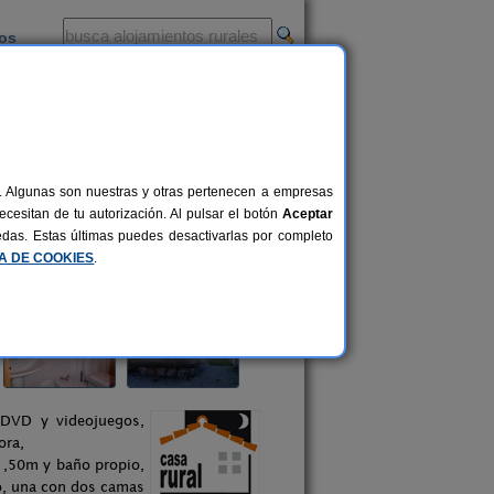
ios
-
al. Algunas son nuestras y otras pertenecen a empresas
cesitan de tu autorización. Al pulsar el botón
Aceptar
uedas. Estas últimas puedes desactivarlas por completo
CA DE COOKIES
.
, DVD y videojuegos,
ora,
 1,50m y baño propio,
o, una con dos camas