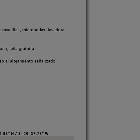
avavajillas, microondas, lavadora,
na, leña gratuita.
so al alojamiento señalizado.
4.33'' N / 3º 29' 57.73'' W