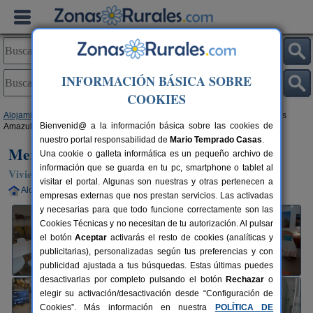
INFORMACIÓN BÁSICA SOBRE
COOKIES
Alojamientos
>
Castilla y León
>
Burgos
>
Medina de Pomar
> Merindades
Bienvenid@ a la información básica sobre las cookies de
Amazul Corzo
nuestro portal responsabilidad de
Mario Temprado Casas
.
Merindades Amazul Corzo
Una cookie o galleta informática es un pequeño archivo de
información que se guarda en tu pc, smartphone o tablet al
Vivienda turística en Medina de Pomar (Burgos)
visitar el portal. Algunas son nuestras y otras pertenecen a
Alquiler completo
5 plazas
81 km de Burgos
empresas externas que nos prestan servicios. Las activadas
y necesarias para que todo funcione correctamente son las
Cookies Técnicas y no necesitan de tu autorización. Al pulsar
el botón
Aceptar
activarás el resto de cookies (analíticas y
publicitarias), personalizadas según tus preferencias y con
publicidad ajustada a tus búsquedas. Estas últimas puedes
desactivarlas por completo pulsando el botón
Rechazar
o
elegir su activación/desactivación desde “Configuración de
Cookies”. Más información en nuestra
POLÍTICA DE