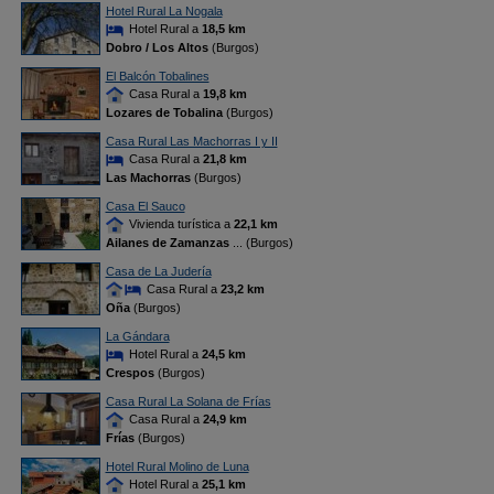
Hotel Rural La Nogala
Hotel Rural a
18,5 km
Dobro / Los Altos
(Burgos)
El Balcón Tobalines
Casa Rural a
19,8 km
Lozares de Tobalina
(Burgos)
Casa Rural Las Machorras I y II
Casa Rural a
21,8 km
Las Machorras
(Burgos)
Casa El Sauco
Vivienda turística a
22,1 km
Ailanes de Zamanzas
... (Burgos)
Casa de La Judería
Casa Rural a
23,2 km
Oña
(Burgos)
La Gándara
Hotel Rural a
24,5 km
Crespos
(Burgos)
Casa Rural La Solana de Frías
Casa Rural a
24,9 km
Frías
(Burgos)
Hotel Rural Molino de Luna
Hotel Rural a
25,1 km