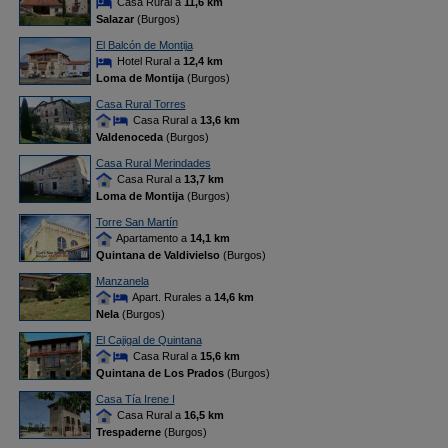
Casa Rural a
11,6 km
Salazar
(Burgos)
El Balcón de Montija
Hotel Rural a
12,4 km
Loma de Montija
(Burgos)
Casa Rural Torres
Casa Rural a
13,6 km
Valdenoceda
(Burgos)
Casa Rural Merindades
Casa Rural a
13,7 km
Loma de Montija
(Burgos)
Torre San Martín
Apartamento a
14,1 km
Quintana de Valdivielso
(Burgos)
Manzanela
Apart. Rurales a
14,6 km
Nela
(Burgos)
El Cajigal de Quintana
Casa Rural a
15,6 km
Quintana de Los Prados
(Burgos)
Casa Tía Irene I
Casa Rural a
16,5 km
Trespaderne
(Burgos)