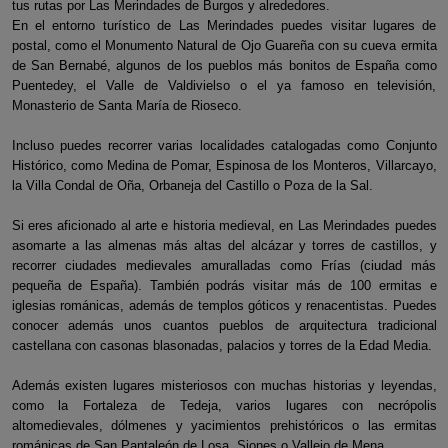
tus rutas por Las Merindades de Burgos y alrededores.
En el entorno turístico de Las Merindades puedes visitar lugares de
postal, como el Monumento Natural de Ojo Guareña con su cueva ermita
de San Bernabé, algunos de los pueblos más bonitos de España como
Puentedey, el Valle de Valdivielso o el ya famoso en televisión,
Monasterio de Santa María de Rioseco.
Incluso puedes recorrer varias localidades catalogadas como Conjunto
Histórico, como Medina de Pomar, Espinosa de los Monteros, Villarcayo,
la Villa Condal de Oña, Orbaneja del Castillo o Poza de la Sal.
Si eres aficionado al arte e historia medieval, en Las Merindades puedes
asomarte a las almenas más altas del alcázar y torres de castillos, y
recorrer ciudades medievales amuralladas como Frías (ciudad más
pequeña de España). También podrás visitar más de 100 ermitas e
iglesias románicas, además de templos góticos y renacentistas. Puedes
conocer además unos cuantos pueblos de arquitectura tradicional
castellana con casonas blasonadas, palacios y torres de la Edad Media.
Además existen lugares misteriosos con muchas historias y leyendas,
como la Fortaleza de Tedeja, varios lugares con necrópolis
altomedievales, dólmenes y yacimientos prehistóricos o las ermitas
románicas de San Pantaleón de Losa, Siones o Vallejo de Mena.