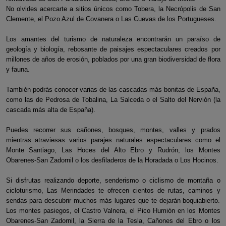
No olvides acercarte a sitios únicos como Tobera, la Necrópolis de San
Clemente, el Pozo Azul de Covanera o Las Cuevas de los Portugueses.
Los amantes del turismo de naturaleza encontrarán un paraíso de
geología y biología, rebosante de paisajes espectaculares creados por
millones de años de erosión, poblados por una gran biodiversidad de flora
y fauna.
También podrás conocer varias de las cascadas más bonitas de España,
como las de Pedrosa de Tobalina, La Salceda o el Salto del Nervión (la
cascada más alta de España).
Puedes recorrer sus cañones, bosques, montes, valles y prados
mientras atraviesas varios parajes naturales espectaculares como el
Monte Santiago, Las Hoces del Alto Ebro y Rudrón, los Montes
Obarenes-San Zadornil o los desfiladeros de la Horadada o Los Hocinos.
Si disfrutas realizando deporte, senderismo o ciclismo de montaña o
cicloturismo, Las Merindades te ofrecen cientos de rutas, caminos y
sendas para descubrir muchos más lugares que te dejarán boquiabierto.
Los montes pasiegos, el Castro Valnera, el Pico Humión en los Montes
Obarenes-San Zadornil, la Sierra de la Tesla, Cañones del Ebro o los