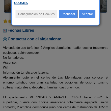
COOKIES
.
1 comentario
Fechas Libres
Contactar con el alojamiento
Vivienda de uso turístico. 2 Amplios dormitorios, baño, cocina totalmente
equipada, salón comedor.
No fumadores.
Ascensor.
Wifi.
Información turística de la zona.
Alojamiento justo en el centro de Las Merindades para conocer el
entorno turístico con gran cantidad de opciones de ocio y turismo
cultural, naturaleza, deportivo, familiar, gastronómico.
El apartamento MERINDADES AMAZUL CORZO tiene 70m2 de
superficie, cuenta con cocina americana totalmente equipada, salón
comedor, 2 amplios dormitorios (uno con cama de matrimonio de 135cm