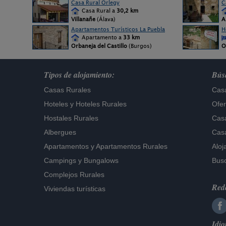
Casa Rural Orlegy
C
Casa Rural a
30,2 km
Villanañe
(Álava)
A
Apartamentos Turísticos La Puebla
H
Apartamento a
33 km
Orbaneja del Castillo
(Burgos)
O
Tipos de alojamiento:
Búsq
Casas Rurales
Casa
Hoteles
y
Hoteles Rurales
Ofer
Hostales Rurales
Casa
Albergues
Casa
Apartamentos
y
Apartamentos Rurales
Aloj
Campings y Bungalows
Busc
Complejos Rurales
Rede
Viviendas turísticas
Idi