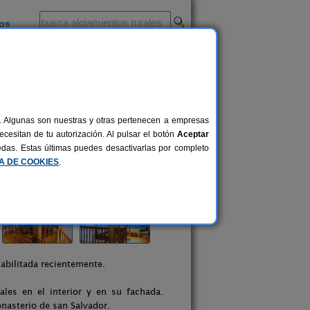
ios
-
al. Algunas son nuestras y otras pertenecen a empresas
cesitan de tu autorización. Al pulsar el botón
Aceptar
uedas. Estas últimas puedes desactivarlas por completo
CA DE COOKIES
.
abilitada recientemente.
les en el interior y en su fachada.
monasterio de san Salvador.