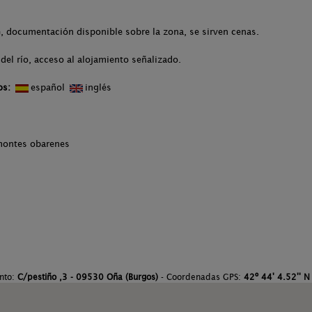
, documentación disponible sobre la zona, se sirven cenas.
del río, acceso al alojamiento señalizado.
os:
español
inglés
 montes obarenes
ento:
C/pestiño ,3 - 09530 Oña (Burgos)
- Coordenadas GPS:
42º 44' 4.52'' N