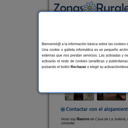
Busca por alojamiento
Alojamientos
>
Castilla y León
>
Burgos
>
O
Bienvenid@ a la información básica sobre las cookies 
Casa de La Judería
Una cookie o galleta informática es un pequeño archiv
Casa Rural en Oña (Burgos)
externas que nos prestan servicios. Las activadas y n
activarás el resto de cookies (analíticas y publicita
Alquiler completo y por habitacio
pulsando el botón
Rechazar
o elegir su activación/de
Contactar con el alojamient