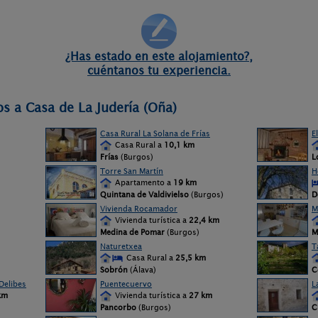
¿Has estado en este alojamiento?,
cuéntanos tu experiencia.
os a Casa de La Judería (Oña)
Casa Rural La Solana de Frías
E
Casa Rural a
10,1 km
Frías
(Burgos)
L
Torre San Martín
H
Apartamento a
19 km
Quintana de Valdivielso
(Burgos)
D
Vivienda Rocamador
M
Vivienda turística a
22,4 km
Medina de Pomar
(Burgos)
M
Naturetxea
T
Casa Rural a
25,5 km
Sobrón
(Álava)
C
Delibes
Puentecuervo
L
km
Vivienda turística a
27 km
Pancorbo
(Burgos)
C