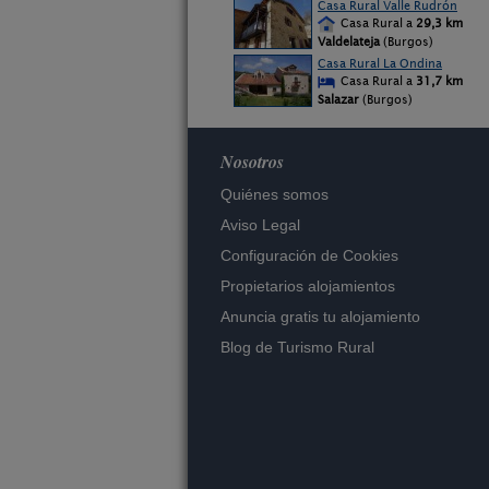
Casa Rural Valle Rudrón
Casa Rural a
29,3 km
Valdelateja
(Burgos)
Casa Rural La Ondina
Casa Rural a
31,7 km
Salazar
(Burgos)
Nosotros
Quiénes somos
Aviso Legal
Configuración de Cookies
Propietarios alojamientos
Anuncia gratis tu alojamiento
Blog de Turismo Rural