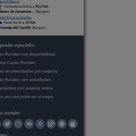
asa El Sauco
Vivienda turística a
30,3 km
ilanes de Zamanzas
... (Burgos)
otel Rural La Puebla
Hotel Rural a
33 km
rbaneja del Castillo
(Burgos)
uedas especiales:
s Rurales con disponibilidad
tas Casas Rurales
s recomendadas por viajeros
s Rurales con actividades
amientos con reserva online
a por ubicación en el mapa
s sociales:
omas: