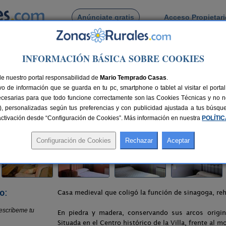
Anúnciate gratis
Acceso Propietar
Busca por pueblo
INFORMACIÓN BÁSICA SOBRE COOKIES
ña
> Casa de La Judería
de nuestro portal responsabilidad de
Mario Temprado Casas
.
o de información que se guarda en tu pc, smartphone o tablet al visitar el port
ecesarias para que todo funcione correctamente son las Cookies Técnicas y no ne
rias), personalizadas según tus preferencias y con publicidad ajustada a tus búsq
nes
10 plazas
55 km de Burgos
Compartir:
sactivación desde “Configuración de Cookies”. Más información en nuestra
POLÍTI
o:
Casa medieval que coligó la función de sinagoga, reh
En piedra y madera, conservando sus arcos origina
Situada en el Centro histórico de la Villa, frente al 