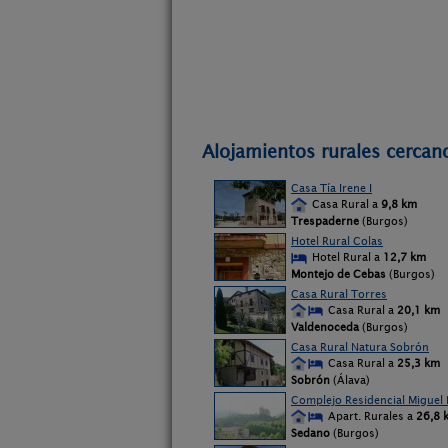
Alojamientos rurales cercan
Casa Tía Irene I
Casa Rural a
9,8 km
Trespaderne
(Burgos)
Hotel Rural Colas
Hotel Rural a
12,7 km
Montejo de Cebas
(Burgos)
Casa Rural Torres
Casa Rural a
20,1 km
Valdenoceda
(Burgos)
Casa Rural Natura Sobrón
Casa Rural a
25,3 km
Sobrón
(Álava)
Complejo Residencial Miguel 
Apart. Rurales a
26,8 
Sedano
(Burgos)