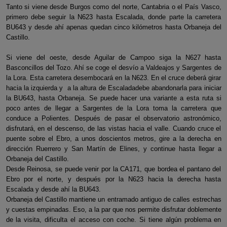
Tanto si viene desde Burgos como del norte, Cantabria o el País Vasco,
primero debe seguir la N623 hasta Escalada, donde parte la carretera
BU643 y desde ahí apenas quedan cinco kilómetros hasta Orbaneja del
Castillo.
Si viene del oeste, desde Aguilar de Campoo siga la N627 hasta
Basconcillos del Tozo. Ahí se coge el desvío a Valdeajos y Sargentes de
la Lora. Esta carretera desembocará en la N623. En el cruce deberá girar
hacia la izquierda y a la altura de Escaladadebe abandonarla para iniciar
la BU643, hasta Orbaneja. Se puede hacer una variante a esta ruta si
poco antes de llegar a Sargentes de la Lora toma la carretera que
conduce a Polientes. Después de pasar el observatorio astronómico,
disfrutará, en el descenso, de las vistas hacia el valle. Cuando cruce el
puente sobre el Ebro, a unos doscientos metros, gire a la derecha en
dirección Ruerrero y San Martín de Elines, y continue hasta llegar a
Orbaneja del Castillo.
Desde Reinosa, se puede venir por la CA171, que bordea el pantano del
Ebro por el norte, y después por la N623 hacia la derecha hasta
Escalada y desde ahí la BU643.
Orbaneja del Castillo mantiene un entramado antiguo de calles estrechas
y cuestas empinadas. Eso, a la par que nos permite disfrutar doblemente
de la visita, dificulta el acceso con coche. Si tiene algún problema en