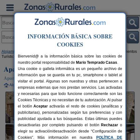
INFORMACIÓN BÁSICA SOBRE
COOKIES
Alojamientos
>
Castilla y León
>
Burgos
>
Orbaneja del Castillo
> Apartamentos
Bienvenid@ a la información básica sobre las cookies de
Turísticos La Puebla
nuestro portal responsabilidad de
Mario Temprado Casas
.
Apartamentos Turísticos La Puebla
Una cookie o galleta informática es un pequeño archivo de
información que se guarda en tu pc, smartphone o tablet al
Apartamento en Orbaneja del Castillo (Burgos)
visitar el portal. Algunas son nuestras y otras pertenecen a
Alquiler completo
4 plazas
60 km de Burgos
empresas externas que nos prestan servicios. Las activadas
y necesarias para que todo funcione correctamente son las
Cookies Técnicas y no necesitan de tu autorización. Al pulsar
el botón
Aceptar
activarás el resto de cookies (analíticas y
publicitarias), personalizadas según tus preferencias y con
publicidad ajustada a tus búsquedas. Estas últimas puedes
desactivarlas por completo pulsando el botón
Rechazar
o
elegir su activación/desactivación desde “Configuración de
Cookies”. Más información en nuestra
POLÍTICA DE