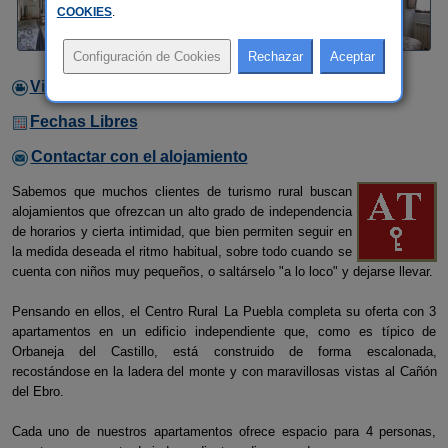
COOKIES
.
Video
Fechas Libres
Contactar con el alojamiento
Sabemos que muchos clientes de turismo rural buscan
alojamientos que ofrezcan un alto grado de independencia
de horarios y cierta intimidad, que bien permiten seguir en
la medida deseada el ritmo habitual, sobre todo cuando se
cuenta con niños muy pequeños, o saltárselo "a lo loco" y dejarse llevar.
Pensando en ellos, el Centro Rural La Puebla completa su oferta con 3
apartamentos en un edificio independiente que, como es típico de
Orbaneja del Castillo, está construido de forma escalonada,
recostándose en la ladera del monte y con maravillosas vistas al Cañón
del Ebro.
Cada uno de nuestros apartamentos ofrece espacio para 4 personas,