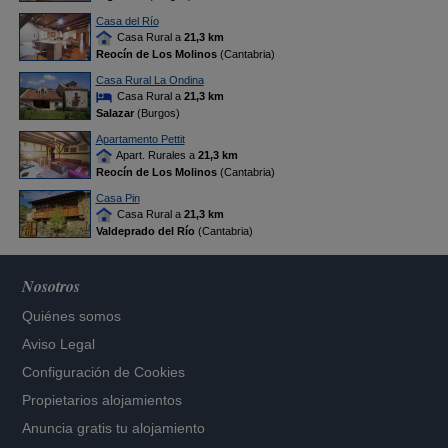
Casa del Río
Casa Rural a
21,3 km
Reocín de Los Molinos
(Cantabria)
Casa Rural La Ondina
Casa Rural a
21,3 km
Salazar
(Burgos)
Apartamento Pettit
Apart. Rurales a
21,3 km
Reocín de Los Molinos
(Cantabria)
Casa Pin
Casa Rural a
21,3 km
Valdeprado del Río
(Cantabria)
Nosotros
Quiénes somos
Aviso Legal
Configuración de Cookies
Propietarios alojamientos
Anuncia gratis tu alojamiento