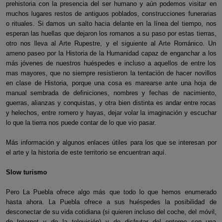
prehistoria con la presencia del ser humano y aún podemos visitar en
muchos lugares restos de antiguos poblados, construcciones funerarias
o rituales. Si damos un salto hacia delante en la línea del tiempo, nos
esperan las huellas que dejaron los romanos a su paso por estas tierras,
otro nos lleva al Arte Rupestre, y el siguiente al Arte Románico. Un
ameno paseo por la Historia de la Humanidad capaz de enganchar a los
más jóvenes de nuestros huéspedes e incluso a aquellos de entre los
mas mayores, que no siempre resistieron la tentación de hacer novillos
en clase de Historia, porque una cosa es marearse ante una hoja de
manual sembrada de definiciones, nombres y fechas de nacimiento,
guerras, alianzas y conquistas, y otra bien distinta es andar entre rocas
y helechos, entre romero y hayas, dejar volar la imaginación y escuchar
lo que la tierra nos puede contar de lo que vio pasar.
Más información y algunos enlaces útiles para los que se interesan por
el arte y la historia de este territorio se encuentran aquí.
Slow turismo
Pero La Puebla ofrece algo más que todo lo que hemos enumerado
hasta ahora. La Puebla ofrece a sus huéspedes la posibilidad de
desconectar de su vida cotidiana (si quieren incluso del coche, del móvil,
de Internet y de la televisión) y de disfrutar del entorno con una