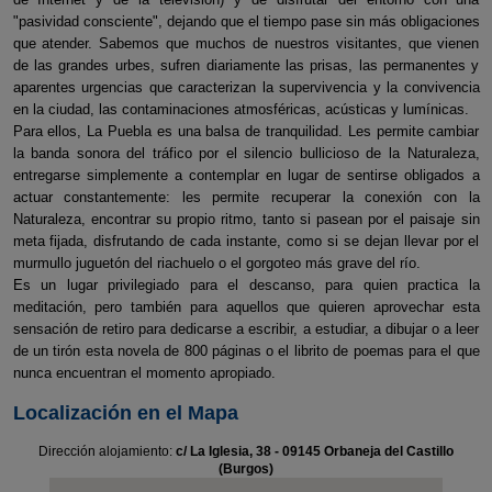
"pasividad consciente", dejando que el tiempo pase sin más obligaciones
que atender. Sabemos que muchos de nuestros visitantes, que vienen
de las grandes urbes, sufren diariamente las prisas, las permanentes y
aparentes urgencias que caracterizan la supervivencia y la convivencia
en la ciudad, las contaminaciones atmosféricas, acústicas y lumínicas.
Para ellos, La Puebla es una balsa de tranquilidad. Les permite cambiar
la banda sonora del tráfico por el silencio bullicioso de la Naturaleza,
entregarse simplemente a contemplar en lugar de sentirse obligados a
actuar constantemente: les permite recuperar la conexión con la
Naturaleza, encontrar su propio ritmo, tanto si pasean por el paisaje sin
meta fijada, disfrutando de cada instante, como si se dejan llevar por el
murmullo juguetón del riachuelo o el gorgoteo más grave del río.
Es un lugar privilegiado para el descanso, para quien practica la
meditación, pero también para aquellos que quieren aprovechar esta
sensación de retiro para dedicarse a escribir, a estudiar, a dibujar o a leer
de un tirón esta novela de 800 páginas o el librito de poemas para el que
nunca encuentran el momento apropiado.
Localización en el Mapa
Dirección alojamiento:
c/ La Iglesia, 38 - 09145 Orbaneja del Castillo
(Burgos)