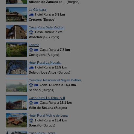
Ailanes de Zamanzas
... (Burgos)
La Gándara
Hotel Rural a
6,9 km
Crespos
(Burgos)
Casa Rural Valle Rudrón
Casa Rural a
7 km
Valdelateja
(Burgos)
Talamo
Casa Rural a
7,7 km
Cortiguera
(Burgos)
Hotel Rural La Nogala
Hotel Rural a
13,5 km
Dobro / Los Altos
(Burgos)
Complejo Residencial Miguel Delibes
Apart. Rurales a
14,4 km
Sedano
(Burgos)
Casa Rural La Toba I y II
Casa Rural a
15,1 km
Valle de Bezana
(Burgos)
Hotel Rural Molino de Luna
Hotel Rural a
15,4 km
Soncillo
(Burgos)
Casa Rural Torres