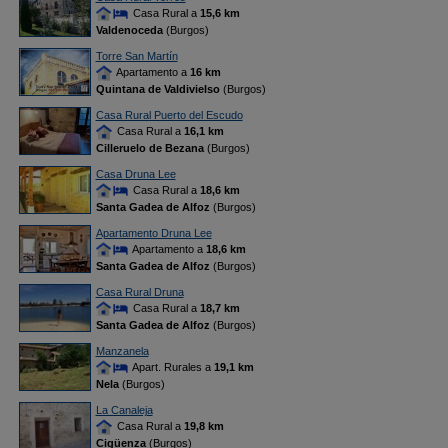
Casa Rural a
15,6 km
Valdenoceda
(Burgos)
Torre San Martín
Apartamento a
16 km
Quintana de Valdivielso
(Burgos)
Casa Rural Puerto del Escudo
Casa Rural a
16,1 km
Cilleruelo de Bezana
(Burgos)
Casa Druna Lee
Casa Rural a
18,6 km
Santa Gadea de Alfoz
(Burgos)
Apartamento Druna Lee
Apartamento a
18,6 km
Santa Gadea de Alfoz
(Burgos)
Casa Rural Druna
Casa Rural a
18,7 km
Santa Gadea de Alfoz
(Burgos)
Manzanela
Apart. Rurales a
19,1 km
Nela
(Burgos)
La Canaleja
Casa Rural a
19,8 km
Cigüenza
(Burgos)