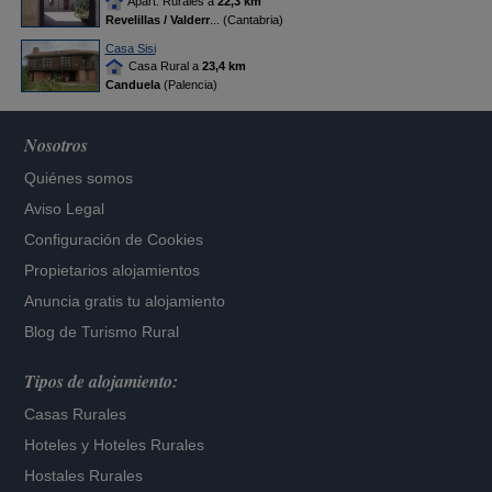
Apart. Rurales a
22,3 km
Revelillas / Valderr
... (Cantabria)
Casa Sisi
Casa Rural a
23,4 km
Canduela
(Palencia)
Nosotros
Quiénes somos
Aviso Legal
Configuración de Cookies
Propietarios alojamientos
Anuncia gratis tu alojamiento
Blog de Turismo Rural
Tipos de alojamiento:
Casas Rurales
Hoteles
y
Hoteles Rurales
Hostales Rurales