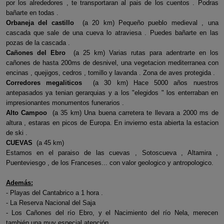
por los alrededores , te transportaran al pais de los cuentos . Podras
bañarte en todas .
Orbaneja del castillo
(a 20 km) Pequeño pueblo medieval , una
cascada que sale de una cueva lo atraviesa . Puedes bañarte en las
pozas de la cascada .
Cañones del Ebro
(a 25 km) Varias rutas para adentrarte en los
cañones de hasta 200ms de desnivel, una vegetacion mediterranea con
encinas , quejigos, cedros , tomillo y lavanda . Zona de aves protegida .
Corredores megaliticos
(a 30 km) Hace 5000 años nuestros
antepasados ya tenian gerarquias y a los "elegidos " los enterraban en
impresionantes monumentos funerarios .
Alto Campoo
(a 35 km) Una buena carretera te llevara a 2000 ms de
altura , estaras en picos de Europa. En invierno esta abierta la estacion
de ski .
CUEVAS
(a 45 km)
Estamos en el paraiso de las cuevas , Sotoscueva , Altamira ,
Puenteviesgo , de los Franceses... con valor geologico y antropologico.
Además:
- Playas del Cantabrico a 1 hora .
- La Reserva Nacional del Saja
- Los Cañones del río Ebro, y el Nacimiento del río Nela, merecen
también una muy especial atención