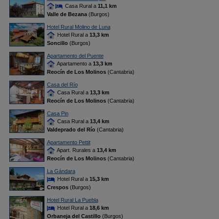
Casa Rural a
11,1 km
Valle de Bezana
(Burgos)
Hotel Rural Molino de Luna
Hotel Rural a
13,3 km
Soncillo
(Burgos)
Apartamento del Puente
Apartamento a
13,3 km
Reocín de Los Molinos
(Cantabria)
Casa del Río
Casa Rural a
13,3 km
Reocín de Los Molinos
(Cantabria)
Casa Pin
Casa Rural a
13,4 km
Valdeprado del Río
(Cantabria)
Apartamento Pettit
Apart. Rurales a
13,4 km
Reocín de Los Molinos
(Cantabria)
La Gándara
Hotel Rural a
15,3 km
Crespos
(Burgos)
Hotel Rural La Puebla
Hotel Rural a
18,6 km
Orbaneja del Castillo
(Burgos)