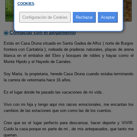
COOKIES
.
Contactar con el alojamiento
Estás en Casa Druna situada en Santa Gadea de Alfoz ( norte de Burgos
frontera con Cantabria ); rodeada de praderas naturales, playas de arena
blanca en el embalse del Ebro y bosques de robles y hayas como el
Monte Hijedo y el Hayedo de Carrales.
Soy Marta, la propietaria, herede Casa Druna cuando estaba terminando
la carrera de veterinaria hace 16 años.
Es el lugar donde he pasado las vacaciones de mi vida .
Vivo con mi hija y tengo aqui mis raices emocionales, me encantan los
cambios de las estaciones que son como las de los cuentos.
Creo que es el lugar perfecto para descansar, hacer deporte y VIVIR.
Cuido la casa porque es parte de mi , de mis antepasados, que tanto me
querian.