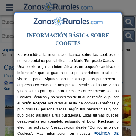
INFORMACIÓN BÁSICA SOBRE
COOKIES
Alojamientos
>
Castilla y León
>
Burgos
>
Santa Gadea de Alfoz
> Casa Rural
Bienvenid@ a la información básica sobre las cookies de
Druna
nuestro portal responsabilidad de
Mario Temprado Casas
.
Casa Rural Druna
Una cookie o galleta informática es un pequeño archivo de
información que se guarda en tu pc, smartphone o tablet al
Casa Rural en Santa Gadea de Alfoz (Burgos)
visitar el portal. Algunas son nuestras y otras pertenecen a
Alquiler completo y por habitaciones
10+4 plazas
75 km de
empresas externas que nos prestan servicios. Las activadas
Burgos
y necesarias para que todo funcione correctamente son las
Cookies Técnicas y no necesitan de tu autorización. Al pulsar
el botón
Aceptar
activarás el resto de cookies (analíticas y
publicitarias), personalizadas según tus preferencias y con
publicidad ajustada a tus búsquedas. Estas últimas puedes
desactivarlas por completo pulsando el botón
Rechazar
o
elegir su activación/desactivación desde “Configuración de
Cookies”. Más información en nuestra
POLÍTICA DE