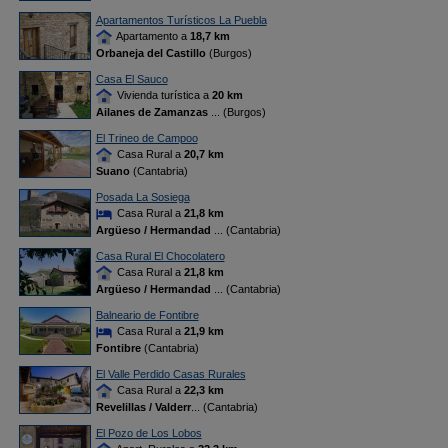
Apartamentos Turísticos La Puebla
Apartamento a
18,7 km
Orbaneja del Castillo
(Burgos)
Casa El Sauco
Vivienda turística a
20 km
Ailanes de Zamanzas
... (Burgos)
El Trineo de Campoo
Casa Rural a
20,7 km
Suano
(Cantabria)
Posada La Sosiega
Casa Rural a
21,8 km
Argüeso / Hermandad
... (Cantabria)
Casa Rural El Chocolatero
Casa Rural a
21,8 km
Argüeso / Hermandad
... (Cantabria)
Balneario de Fontibre
Casa Rural a
21,9 km
Fontibre
(Cantabria)
El Valle Perdido Casas Rurales
Casa Rural a
22,3 km
Revelillas / Valderr
... (Cantabria)
El Pozo de Los Lobos