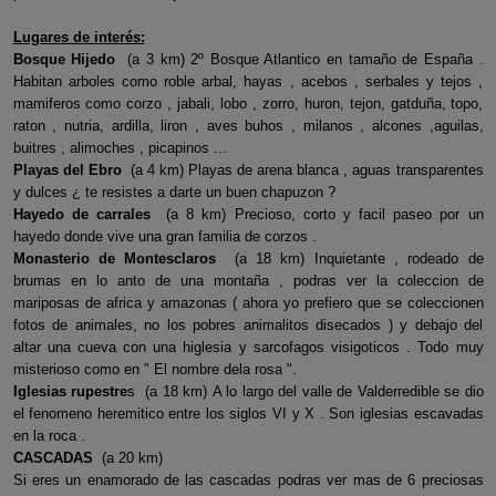
Lugares de interés:
Bosque Hijedo
(a 3 km) 2º Bosque Atlantico en tamaño de España .
Habitan arboles como roble arbal, hayas , acebos , serbales y tejos ,
mamiferos como corzo , jabali, lobo , zorro, huron, tejon, gatduña, topo,
raton , nutria, ardilla, liron , aves buhos , milanos , alcones ,aguilas,
buitres , alimoches , picapinos ...
Playas del Ebro
(a 4 km) Playas de arena blanca , aguas transparentes
y dulces ¿ te resistes a darte un buen chapuzon ?
Hayedo de carrales
(a 8 km) Precioso, corto y facil paseo por un
hayedo donde vive una gran familia de corzos .
Monasterio de Montesclaros
(a 18 km) Inquietante , rodeado de
brumas en lo anto de una montaña , podras ver la coleccion de
mariposas de africa y amazonas ( ahora yo prefiero que se coleccionen
fotos de animales, no los pobres animalitos disecados ) y debajo del
altar una cueva con una higlesia y sarcofagos visigoticos . Todo muy
misterioso como en " El nombre dela rosa ".
Iglesias rupestre
s (a 18 km) A lo largo del valle de Valderredible se dio
el fenomeno heremitico entre los siglos VI y X . Son iglesias escavadas
en la roca .
CASCADAS
(a 20 km)
Si eres un enamorado de las cascadas podras ver mas de 6 preciosas