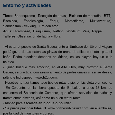
Entorno y actividades
Tierra:
Barranquismo, Recogida de setas, Bicicleta de montaña - BTT,
Escalada, Espeleología, Esquí, Montañismo, Multiaventura,
Senderismo - trekking, Tiro con arco.
Agua:
Hidrospeed, Piragüismo, Rafting, Windsurf, Vela, Rappel.
Talleres:
Observación de fauna y flora.
- Al estar el pueblo de Santa Gadea junto al Embalse del Ebro, el viajero
podrá gozar de las extensas playas de arena de sílice perfectas para el
baño. Podrá practicar deportes acuáticos, en las playas hay un club
naútico.
- Quien busque más emoción, en el Alto Ebro, muy próximo a Santa
Gadea, se practica, con asesoramiento de profesionales si así se desea,
rafting e hidrospeed www.h2ur.com.
- Nosotros te facilitamos todo tipo de rutas a pie, en bicicleta o en coche.
- En Corconte, en la ribera opuesta del Embalse, a unos 15 km, se
encuentra el Balneario de Corconte, que ofrece servicios de baños y
tratamientos divesos, así como un buen restaurante.
- Idóneo para
escalada en bloque o boulder.
- Se puede practicar
kitesurf
www.northwindkitesurf.com en el embalse,
posibilidad de monitores y cursos.