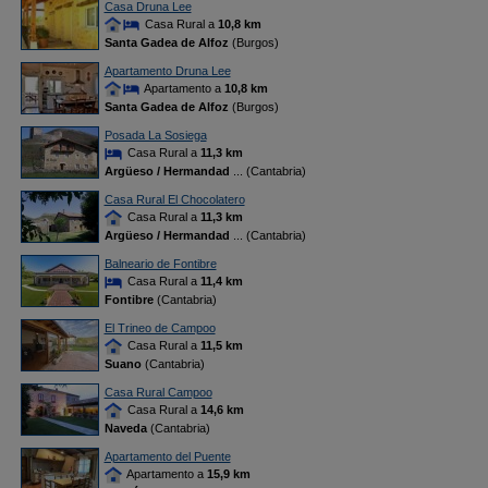
Casa Druna Lee
Casa Rural a
10,8 km
Santa Gadea de Alfoz
(Burgos)
Apartamento Druna Lee
Apartamento a
10,8 km
Santa Gadea de Alfoz
(Burgos)
Posada La Sosiega
Casa Rural a
11,3 km
Argüeso / Hermandad
... (Cantabria)
Casa Rural El Chocolatero
Casa Rural a
11,3 km
Argüeso / Hermandad
... (Cantabria)
Balneario de Fontibre
Casa Rural a
11,4 km
Fontibre
(Cantabria)
El Trineo de Campoo
Casa Rural a
11,5 km
Suano
(Cantabria)
Casa Rural Campoo
Casa Rural a
14,6 km
Naveda
(Cantabria)
Apartamento del Puente
Apartamento a
15,9 km