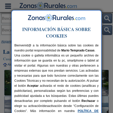
INFORMACIÓN BÁSICA SOBRE
COOKIES
Alojamientos
>
Cantabria
>
Orzales
> La Casa del Lago de Campoo
Bienvenid@ a la información básica sobre las cookies de
La Casa del Lago de Campoo
nuestro portal responsabilidad de
Mario Temprado Casas
.
Una cookie o galleta informática es un pequeño archivo de
Casa Rural en Orzales (Cantabria)
información que se guarda en tu pc, smartphone o tablet al
Alquiler completo
20+1 plazas
76 km de Santander
visitar el portal. Algunas son nuestras y otras pertenecen a
empresas externas que nos prestan servicios. Las activadas
y necesarias para que todo funcione correctamente son las
Cookies Técnicas y no necesitan de tu autorización. Al pulsar
el botón
Aceptar
activarás el resto de cookies (analíticas y
publicitarias), personalizadas según tus preferencias y con
publicidad ajustada a tus búsquedas. Estas últimas puedes
desactivarlas por completo pulsando el botón
Rechazar
o
elegir su activación/desactivación desde “Configuración de
Cookies”. Más información en nuestra
POLÍTICA DE