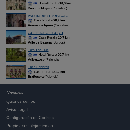
Hostal Rural a
18,6 km
Barcena Mayor
(Cantabria)
Vivienda Rural La Otra Casa
Casa Rural a
20,2 km
Arenas de Iguña
(Cantabria)
Casa Rural La Toba I y II
Casa Rural a
20,7 km
Valle de Bezana
(Burgos)
Hotel Los Tilos
Hotel Rural a
20,7 km
Valberzoso
(Palencia)
Casa Calderón
Casa Rural a
21,2 km
Brañosera
(Palencia)
Nosotros
Quiénes somos
Aviso Legal
Configuración de Cookies
Propietarios alojamientos