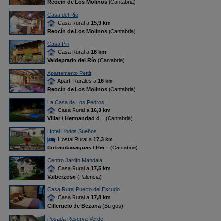
Reocín de Los Molinos
(Cantabria)
Casa del Río
Casa Rural a
15,9 km
Reocín de Los Molinos
(Cantabria)
Casa Pin
Casa Rural a
16 km
Valdeprado del Río
(Cantabria)
Apartamento Pettit
Apart. Rurales a
16 km
Reocín de Los Molinos
(Cantabria)
La Casa de Los Pedros
Casa Rural a
16,3 km
Villar / Hermandad d
... (Cantabria)
Hotel Lindos Sueños
Hostal Rural a
17,3 km
Entrambasaguas / Her
... (Cantabria)
Centro Jardín Mandala
Casa Rural a
17,5 km
Valberzoso
(Palencia)
Casa Rural Puerto del Escudo
Casa Rural a
17,8 km
Cilleruelo de Bezana
(Burgos)
Posada Reserva Verde