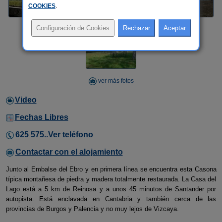
COOKIES
.
ver más fotos
Video
Fechas Libres
625 575..Ver teléfono
Contactar con el alojamiento
Junto al Embalse del Ebro y en primera línea se encuentra esta Casona
típica montañesa de piedra y madera totalmente restaurada. La Casa del
Lago está a 5 km de Reinosa y a unos 45 minutos de Santander por
autopista. Está enclavada en Cantabria y también cerca de las
provincias de Burgos y Palencia y no muy lejos de Vizcaya.