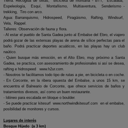
Tierra: Recogida de setas, Bicicleta de montaña - BTT, Escalada,
Espeleología, Esquí, Montañismo, Multiaventura, Senderismo -
trekking, Tiro con arco.
Agua: Barranquismo, Hidrospeed, Piragüismo, Rafting, Windsurf,
Vela, Rappel.
Talleres: Observación de fauna y flora.
- Al estar el pueblo de Santa Gadea junto al Embalse del Ebro, el viajero
podrá gozar de las extensas playas de arena de sílice perfectas para el
baño. Podrá practicar deportes acuáticos, en las playas hay un club
naútico.
- Quien busque más emoción, en el Alto Ebro, muy próximo a Santa
Gadea, se practica, con asesoramiento de profesionales si así se desea,
rafting e hidrospeed www.h2ur.com.
- Nosotros te facilitamos todo tipo de rutas a pie, en bicicleta o en coche.
- En Corconte, en la ribera opuesta del Embalse, a unos 15 km, se
encuentra el Balneario de Corconte, que ofrece servicios de baños y
tratamientos divesos, así como un buen restaurante.
- Idóneo para escalada en bloque o boulder.
- Se puede practicar kitesurf www.northwindkitesurf.com en el embalse,
posibilidad de monitores y cursos.
Lugares de interés
Bosque Hijedo (a 3 km)