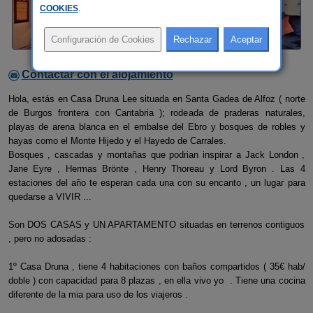
COOKIES
.
Contactar con el alojamiento
Hola, estás en Casa Druna Lee situada en Santa Gadea de Alfoz ( norte
de Burgos frontera con Cantabria ); rodeada de praderas naturales,
playas de arena blanca en el embalse del Ebro y bosques de robles y
hayas como el Monte Hijedo y el Hayedo de Carrales.
Bosques , cascadas y montañas que podrian inspirar a Jack London ,
Jane Eyre , Hermas Brönte , Henry Thoreau y Lord Byron . Las 4
estaciones del año te esperan cada una con su encanto , un lugar para
quedarse a VIVIR ...
Son DOS CASAS y UN APARTAMENTO situadas en terrenos contiguos
, pero no adosadas :
1º Casa Druna , tiene 4 habitaciones con baños compartidos ( 35€ hab/
doble ) con capacidad para 8 plazas , en ella vivo yo . Tiene una cocina
diferente de la mia para uso de los viajeros .