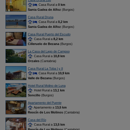
Casa Druna Lee
Casa Rural a
0 km
Santa Gadea de Alfoz
(Burgos)
Casa Rural Druna
Casa Rural a
0,2 km
Santa Gadea de Alfoz
(Burgos)
Casa Rural Puerto del Escudo
Casa Rural a
8,2 km
Cilleruelo de Bezana
(Burgos)
La Casa del Lago de Campoo
Casa Rural a
10,8 km
Orzales
(Cantabria)
Casa Rural La Toba I y II
Casa Rural a
10,9 km
Valle de Bezana
(Burgos)
Hotel Rural Molino de Luna
Hotel Rural a
13,1 km
Soncillo
(Burgos)
Apartamento del Puente
Apartamento a
13,5 km
Reocín de Los Molinos
(Cantabria)
Casa del Río
Casa Rural a
13,5 km
Reocín de Los Molinos
(Cantabria)