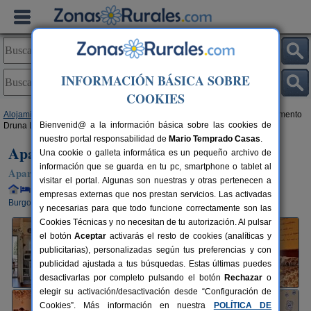
INFORMACIÓN BÁSICA SOBRE
COOKIES
Alojamientos
>
Castilla y León
>
Burgos
>
Santa Gadea de Alfoz
> Apartamento
Bienvenid@ a la información básica sobre las cookies de
Druna Lee
nuestro portal responsabilidad de
Mario Temprado Casas
.
Apartamento Druna Lee
Una cookie o galleta informática es un pequeño archivo de
información que se guarda en tu pc, smartphone o tablet al
Apartamento en Santa Gadea de Alfoz (Burgos)
visitar el portal. Algunas son nuestras y otras pertenecen a
Alquiler completo y por habitaciones
2+2 plazas
70 km de
empresas externas que nos prestan servicios. Las activadas
Burgos
y necesarias para que todo funcione correctamente son las
Cookies Técnicas y no necesitan de tu autorización. Al pulsar
el botón
Aceptar
activarás el resto de cookies (analíticas y
publicitarias), personalizadas según tus preferencias y con
publicidad ajustada a tus búsquedas. Estas últimas puedes
desactivarlas por completo pulsando el botón
Rechazar
o
elegir su activación/desactivación desde “Configuración de
Cookies”. Más información en nuestra
POLÍTICA DE