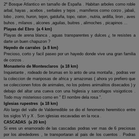
2º Bosque Atlantico en tamaño de España . Habitan arboles como roble
arbal, hayas , acebos , serbales y tejos , mamiferos como corzo , jabali,
lobo , zorro, huron, tejon, gatduña, topo, raton , nutria, ardilla, liron , aves
buhos , milanos , alcones ,aguilas, buitres , alimoches , picapinos ...
Playas del Ebro (a 4 km)
Playas de arena blanca , aguas transparentes y dulces ¿ te resistes a
darte un buen chapuzon ?
Hayedo de carrales (a 8 km)
Precioso, corto y facil paseo por un hayedo donde vive una gran familia
de corzos .
Monasterio de Montesclaros (a 18 km)
Inquietante , rodeado de brumas en lo anto de una montaña , podras ver
la coleccion de mariposas de africa y amazonas ( ahora yo prefiero que
se coleccionen fotos de animales, no los pobres animalitos disecados ) y
debajo del altar una cueva con una higlesia y sarcofagos visigoticos .
Todo muy misterioso como en " El nombre dela rosa ".
Iglesias rupestres (a 18 km)
Alo largo del valle de Valderredible se dio el fenomeno heremitico entre
los siglos VI y X . Son iglesias escavadas en la roca .
CASCADAS (a 20 km)
Si eres un enamorado de las cascadas podras ver mas de 6 preciosas
por los alrededores , te transportaran al pais de los cuentos . Podras