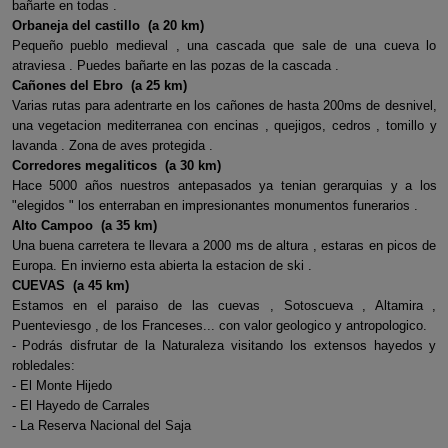
bañarte en todas .
Orbaneja del castillo (a 20 km)
Pequeño pueblo medieval , una cascada que sale de una cueva lo
atraviesa . Puedes bañarte en las pozas de la cascada .
Cañones del Ebro (a 25 km)
Varias rutas para adentrarte en los cañones de hasta 200ms de desnivel,
una vegetacion mediterranea con encinas , quejigos, cedros , tomillo y
lavanda . Zona de aves protegida .
Corredores megaliticos (a 30 km)
Hace 5000 años nuestros antepasados ya tenian gerarquias y a los
"elegidos " los enterraban en impresionantes monumentos funerarios .
Alto Campoo (a 35 km)
Una buena carretera te llevara a 2000 ms de altura , estaras en picos de
Europa. En invierno esta abierta la estacion de ski .
CUEVAS (a 45 km)
Estamos en el paraiso de las cuevas , Sotoscueva , Altamira ,
Puenteviesgo , de los Franceses... con valor geologico y antropologico.
- Podrás disfrutar de la Naturaleza visitando los extensos hayedos y
robledales:
- El Monte Hijedo
- El Hayedo de Carrales
- La Reserva Nacional del Saja