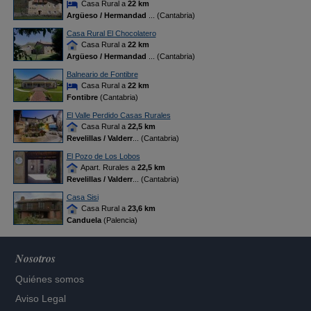
Casa Rural a
22 km
Argüeso / Hermandad
... (Cantabria)
Casa Rural El Chocolatero
Casa Rural a
22 km
Argüeso / Hermandad
... (Cantabria)
Balneario de Fontibre
Casa Rural a
22 km
Fontibre
(Cantabria)
El Valle Perdido Casas Rurales
Casa Rural a
22,5 km
Revelillas / Valderr
... (Cantabria)
El Pozo de Los Lobos
Apart. Rurales a
22,5 km
Revelillas / Valderr
... (Cantabria)
Casa Sisi
Casa Rural a
23,6 km
Canduela
(Palencia)
Nosotros
Quiénes somos
Aviso Legal