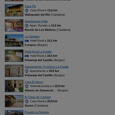
Casa Pin
Casa Rural a
13,6 km
Valdeprado del Río
(Cantabria)
Apartamento Pettit
Apart. Rurales a
13,6 km
Reocín de Los Molinos
(Cantabria)
La Gándara
Hotel Rural a
15,2 km
Crespos
(Burgos)
Hotel Rural La Puebla
Hotel Rural a
18,5 km
Orbaneja del Castillo
(Burgos)
Apartamentos Turísticos La Puebla
Apartamento a
18,6 km
Orbaneja del Castillo
(Burgos)
Casa El Sauco
Vivienda turística a
19,9 km
Ailanes de Zamanzas
... (Burgos)
El Trineo de Campoo
Casa Rural a
20,8 km
Suano
(Cantabria)
Posada La Sosiega