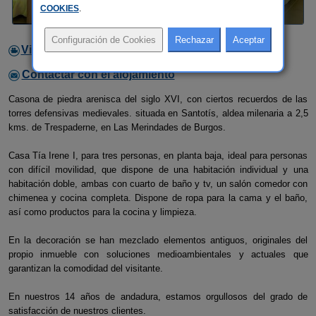
COOKIES
.
Video
Contactar con el alojamiento
Casona de piedra arenisca del siglo XVI, con ciertos recuerdos de las
torres defensivas medievales. situada en Santotís, aldea milenaria a 2,5
kms. de Trespaderne, en Las Merindades de Burgos.
Casa Tía Irene I, para tres personas, en planta baja, ideal para personas
con difícil movilidad, que dispone de una habitación individual y una
habitación doble, ambas con cuarto de baño y tv, un salón comedor con
chimenea y cocina completa. Dispone de ropa para la cama y el baño,
así como productos para la cocina y limpieza.
En la decoración se han mezclado elementos antiguos, originales del
propio inmueble con soluciones medioambientales y actuales que
garantizan la comodidad del visitante.
En nuestros 14 años de andadura, estamos orgullosos del grado de
satisfacción de nuestros clientes.