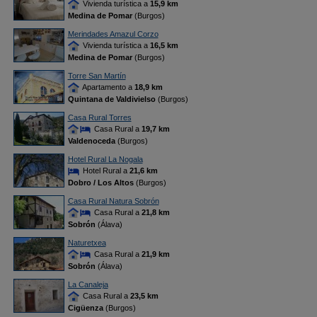
Vivienda turística a
15,9 km
Medina de Pomar
(Burgos)
Merindades Amazul Corzo
Vivienda turística a
16,5 km
Medina de Pomar
(Burgos)
Torre San Martín
Apartamento a
18,9 km
Quintana de Valdivielso
(Burgos)
Casa Rural Torres
Casa Rural a
19,7 km
Valdenoceda
(Burgos)
Hotel Rural La Nogala
Hotel Rural a
21,6 km
Dobro / Los Altos
(Burgos)
Casa Rural Natura Sobrón
Casa Rural a
21,8 km
Sobrón
(Álava)
Naturetxea
Casa Rural a
21,9 km
Sobrón
(Álava)
La Canaleja
Casa Rural a
23,5 km
Cigüenza
(Burgos)