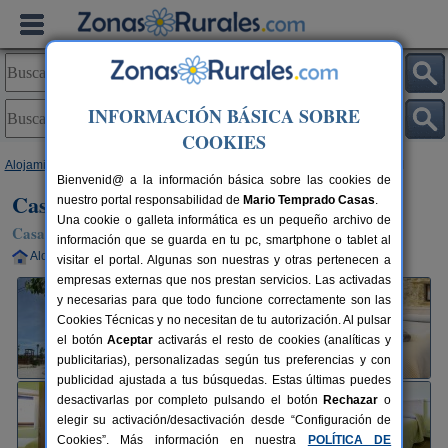
INFORMACIÓN BÁSICA SOBRE
COOKIES
Alojamientos
>
Castilla y León
>
Burgos
>
Trespaderne
> Casa Tía Irene I
Bienvenid@ a la información básica sobre las cookies de
Casa Tía Irene I
nuestro portal responsabilidad de
Mario Temprado Casas
.
Una cookie o galleta informática es un pequeño archivo de
Casa Rural en Trespaderne (Burgos)
información que se guarda en tu pc, smartphone o tablet al
Alquiler completo
3 plazas
77 km de Burgos
visitar el portal. Algunas son nuestras y otras pertenecen a
empresas externas que nos prestan servicios. Las activadas
y necesarias para que todo funcione correctamente son las
Cookies Técnicas y no necesitan de tu autorización. Al pulsar
el botón
Aceptar
activarás el resto de cookies (analíticas y
publicitarias), personalizadas según tus preferencias y con
publicidad ajustada a tus búsquedas. Estas últimas puedes
desactivarlas por completo pulsando el botón
Rechazar
o
elegir su activación/desactivación desde “Configuración de
Cookies”. Más información en nuestra
POLÍTICA DE