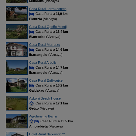
Mundaka
(Vizcaya)
Casa Rural Larrakoetxea
Casa Rural a
11,9 km
Plentzia
(Vizcaya)
Casa Rural Ogoño Mendi
Casa Rural a
13,4 km
Elantxobe
(Vizcaya)
Casa Rural Merrutxu
Casa Rural a
14,6 km
Ibarrangelu
(Vizcaya)
Casa Rural Arboliz
Casa Rural a
14,7 km
Ibarrangelu
(Vizcaya)
Casa Rural Erdikoetxe
Casa Rural a
16,2 km
Galdakao
(Vizcaya)
Azkorri Beach House
Casa Rural a
17,1 km
Getxo
(Vizcaya)
Agroturismo Ibarra
Casa Rural a
19,5 km
Amorebieta
(Vizcaya)
Hotel Rural Natxiondo **