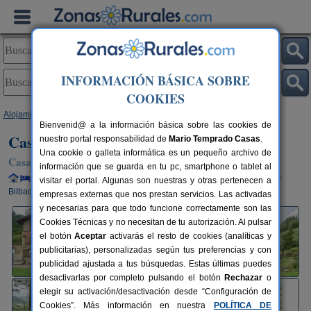
INFORMACIÓN BÁSICA SOBRE
COOKIES
Alojamientos
>
País Vasco
>
Vizcaya
>
Mungia
> Casa Rural Goiena
Bienvenid@ a la información básica sobre las cookies de
Casa Rural Goiena
nuestro portal responsabilidad de
Mario Temprado Casas
.
Una cookie o galleta informática es un pequeño archivo de
Casa Rural en Mungia (Vizcaya)
información que se guarda en tu pc, smartphone o tablet al
Alquiler completo y por habitaciones
10+4 plazas
20 km de
visitar el portal. Algunas son nuestras y otras pertenecen a
Bilbao
empresas externas que nos prestan servicios. Las activadas
y necesarias para que todo funcione correctamente son las
Cookies Técnicas y no necesitan de tu autorización. Al pulsar
el botón
Aceptar
activarás el resto de cookies (analíticas y
publicitarias), personalizadas según tus preferencias y con
publicidad ajustada a tus búsquedas. Estas últimas puedes
desactivarlas por completo pulsando el botón
Rechazar
o
elegir su activación/desactivación desde “Configuración de
Cookies”. Más información en nuestra
POLÍTICA DE