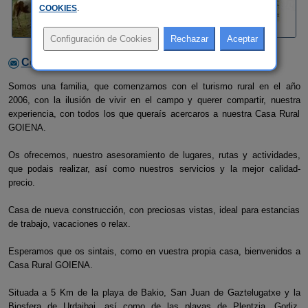
COOKIES
.
Contactar con el alojamiento
Somos una familia, que comenzamos con el turismo rural en el año
2006, con la ilusión de vivir en el campo y querer compartir, nuestra
experiencia, con todos los que queraís acercaros a nuestra Casa Rural
GOIENA.
Os ofrecemos, nuestro asesoramiento de lugares, rutas y actividades,
que podais realizar, así como nuestros servicios y la mejor calidad-
precio.
Casa de nueva construcción, con preciosas vistas, ideal para estancias
de trabajo, vacaciones o relax.
Esperamos que os sintais, como en vuestra propia casa, bienvenidos a
Casa Rural GOIENA.
Situada a 5 Km de la playa de Bakio, San Juan de Gaztelugatxe y la
Biosfera de Urdaibai, así como de las playas de Plentzia, Gorliz,