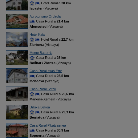
Hotel Rural a
20 km
Ispaster
(Vizcaya)
Agroturismo Ordaola
Casa Rural a
21,4 km
Alonsotegi
(Vizcaya)
Hotel Kaia
Hotel Rural a
22,7 km
Zierbena
(Vizcaya)
Monte Baserria
Casa Rural a
25 km
Bolíbar / Ziortza
(Vizcaya)
Casa Rural Itxas Ertz
Casa Rural a
25,5 km
Mendexa
(Vizcaya)
Casa Rural Satzu
Casa Rural a
25,6 km
Markina-Xemein
(Vizcaya)
Urkixa Bekoa
Casa Rural a
29,3 km
Berriatua
(Vizcaya)
Casa Rural Pikatzaenea
Casa Rural a
30,9 km
Sopuerta
(Vizcaya)