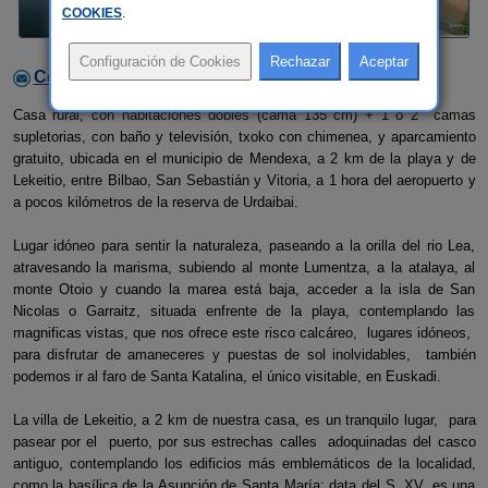
COOKIES
.
Contactar con el alojamiento
Casa rural, con habitaciones dobles (cama 135 cm) + 1 ó 2 camas
supletorias, con baño y televisión, txoko con chimenea, y aparcamiento
gratuito, ubicada en el municipio de Mendexa, a 2 km de la playa y de
Lekeitio, entre Bilbao, San Sebastián y Vitoria, a 1 hora del aeropuerto y
a pocos kilómetros de la reserva de Urdaibai.
Lugar idóneo para sentir la naturaleza, paseando a la orilla del rio Lea,
atravesando la marisma, subiendo al monte Lumentza, a la atalaya, al
monte Otoio y cuando la marea está baja, acceder a la isla de San
Nicolas o Garraitz, situada enfrente de la playa, contemplando las
magnificas vistas, que nos ofrece este risco calcáreo, lugares idóneos,
para disfrutar de amaneceres y puestas de sol inolvidables, también
podemos ir al faro de Santa Katalina, el único visitable, en Euskadi.
La villa de Lekeitio, a 2 km de nuestra casa, es un tranquilo lugar, para
pasear por el puerto, por sus estrechas calles adoquinadas del casco
antiguo, contemplando los edificios más emblemáticos de la localidad,
como la basílica de la Asunción de Santa María: data del S. XV, es una