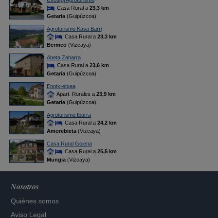
Usotegi Agroturismo
Casa Rural a
23,3 km
Getaria
(Guipúzcoa)
Agroturismo Kasa Barri
Casa Rural a
23,3 km
Bermeo
(Vizcaya)
Abeta Zaharra
Casa Rural a
23,6 km
Getaria
(Guipúzcoa)
Epotx-etxea
Apart. Rurales a
23,9 km
Getaria
(Guipúzcoa)
Agroturismo Ibarra
Casa Rural a
24,2 km
Amorebieta
(Vizcaya)
Casa Rural Goiena
Casa Rural a
25,5 km
Mungia
(Vizcaya)
Nosotros
Quiénes somos
Aviso Legal