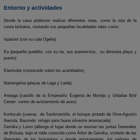
Entorno y actividades
Desde la casa podemos realizar diferentes rutas, como la ruta de la
costa bizkaina, visitando sus pequeñas localidades tales como:
Ispaster (con su cala Ogella)
Ea (pequeño pueblito, con su ria, sus puentecitos, su diminuta playa y
puerto)
Elantxobe (construido sobre los acantilados)
Ibarrangelua (playas de Laga y Laida)
Arteaga (castillo de la Emperatriz Eugenia de Montijo y Urdaibai Bird
Center: centro de avistamiento de aves)
Kortezubi (cuevas de Santimamiñe, el bosque pintado de Oma-Agustín
Ibarrola, Basondo: refugio para fauna silvestre amenazada)
Gernika y Lumo (alberga el lugar donde se reunían las juntas Generales
de Bizkaia, bajo el roble conocido como Árbol de Gernika, símbolo de las
libertades de los bizkaianos y donde antiguamente, los señores de