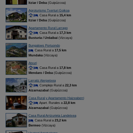
Itziar / Deba
(Guipúzcoa)
Agroturismo Txerturi Goikoa
Casa Rural a
15,4 km
Itziar / Deba
(Guipúzcoa)
Apartamento Rural Larrago
Casa Rural a
17,3 km
Busturia / Urdaibai
(Vizcaya)
Bungalows Portuondo
Casa Rural a
17,5 km
Mundaka
(Vizcaya)
Atxuri
Casa Rural a
17,8 km
Mendaro / Deba
(Guipúzcoa)
Larraitz Aterpetxea
Complejo Rural a
22,3 km
Aizarnazabal
(Guipúzcoa)
Casa Rural y Apartamento Haizeaberri
Apart. Rurales a
22,8 km
Aizarnazabal
(Guipúzcoa)
Casa Rural Arrizurieta Landetxea
Casa Rural a
23,2 km
Bermeo
(Vizcaya)