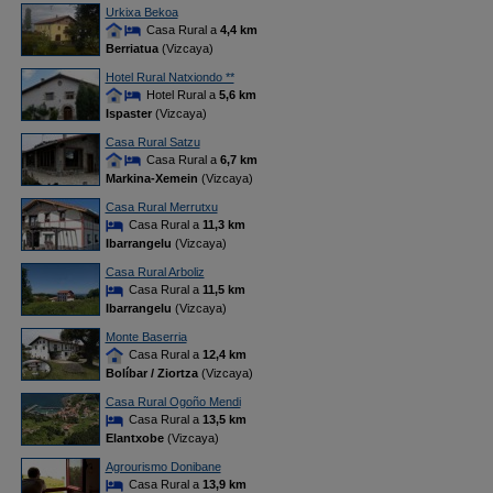
Urkixa Bekoa
Casa Rural a
4,4 km
Berriatua
(Vizcaya)
Hotel Rural Natxiondo **
Hotel Rural a
5,6 km
Ispaster
(Vizcaya)
Casa Rural Satzu
Casa Rural a
6,7 km
Markina-Xemein
(Vizcaya)
Casa Rural Merrutxu
Casa Rural a
11,3 km
Ibarrangelu
(Vizcaya)
Casa Rural Arboliz
Casa Rural a
11,5 km
Ibarrangelu
(Vizcaya)
Monte Baserria
Casa Rural a
12,4 km
Bolíbar / Ziortza
(Vizcaya)
Casa Rural Ogoño Mendi
Casa Rural a
13,5 km
Elantxobe
(Vizcaya)
Agrourismo Donibane
Casa Rural a
13,9 km