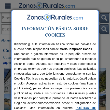
INFORMACIÓN BÁSICA SOBRE
COOKIES
Alojamientos
>
País Vasco
>
Vizcaya
>
Mendexa
> Casa Rural Itxas Ertz
Bienvenid@ a la información básica sobre las cookies de
Casa Rural Itxas Ertz
nuestro portal responsabilidad de
Mario Temprado Casas
.
Una cookie o galleta informática es un pequeño archivo de
Casa Rural en Mendexa (Vizcaya)
información que se guarda en tu pc, smartphone o tablet al
Alquiler por habitaciones
12+8 plazas
68 km de Bilbao
visitar el portal. Algunas son nuestras y otras pertenecen a
empresas externas que nos prestan servicios. Las activadas
y necesarias para que todo funcione correctamente son las
Cookies Técnicas y no necesitan de tu autorización. Al pulsar
el botón
Aceptar
activarás el resto de cookies (analíticas y
publicitarias), personalizadas según tus preferencias y con
publicidad ajustada a tus búsquedas. Estas últimas puedes
desactivarlas por completo pulsando el botón
Rechazar
o
elegir su activación/desactivación desde “Configuración de
Cookies”. Más información en nuestra
POLÍTICA DE