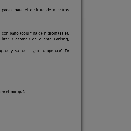
uipadas para el disfrute de nuestros
s con baño (columna de hidromasaje),
litar la estancia del cliente: Parking,
.
sques y valles…, ¿no te apetece? Te
re el por qué.