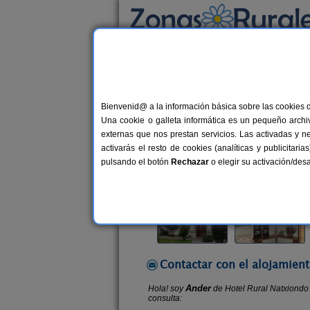
Busca por alojamiento
Alojamientos
>
País Vasco
>
Vizcaya
>
Ispas
Bienvenid@ a la información básica sobre las cookies 
Hotel Rural Natxiondo *
Una cookie o galleta informática es un pequeño archiv
Hotel Rural en Ispaster (Vizcaya)
externas que nos prestan servicios. Las activadas y n
activarás el resto de cookies (analíticas y publicita
Alquiler completo y por habitacio
pulsando el botón
Rechazar
o elegir su activación/de
Contactar con el alojamient