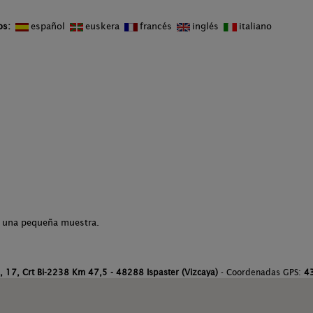
os:
español
euskera
francés
inglés
italiano
es una pequeña muestra.
, 17, Crt Bi-2238 Km 47,5 - 48288 Ispaster (Vizcaya)
- Coordenadas GPS:
43