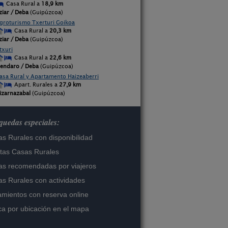
Casa Rural a
18,9 km
tziar / Deba
(Guipúzcoa)
groturismo Txerturi Goikoa
Casa Rural a
20,3 km
tziar / Deba
(Guipúzcoa)
txuri
Casa Rural a
22,6 km
endaro / Deba
(Guipúzcoa)
asa Rural y Apartamento Haizeaberri
Apart. Rurales a
27,9 km
izarnazabal
(Guipúzcoa)
uedas especiales:
s Rurales con disponibilidad
tas Casas Rurales
s recomendadas por viajeros
s Rurales con actividades
amientos con reserva online
a por ubicación en el mapa