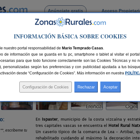
Anúnciate gratis
Acceso Propietar
Busca por pueblo
INFORMACIÓN BÁSICA SOBRE COOKIES
ter
> Hotel Rural Natxiondo **
de nuestro portal responsabilidad de
*
Mario Temprado Casas
.
o de información que se guarda en tu pc, smartphone o tablet al visitar el port
ecesarias para que todo funcione correctamente son las Cookies Técnicas y no ne
rias), personalizadas según tus preferencias y con publicidad ajustada a tus búsq
nes
22 plazas
45 km de Bilbao
Compartir:
sactivación desde “Configuración de Cookies”. Más información en nuestra
POLÍTI
o:
En
Ispaster
, municipio de la costa vizcaína y estra
tres capitales vascas se encuentra el
Hotel Rural Nat
Un caserío típico de la comarca de Lea – Artibai, 
rehabilitado cuidando al máximo la decoración inte