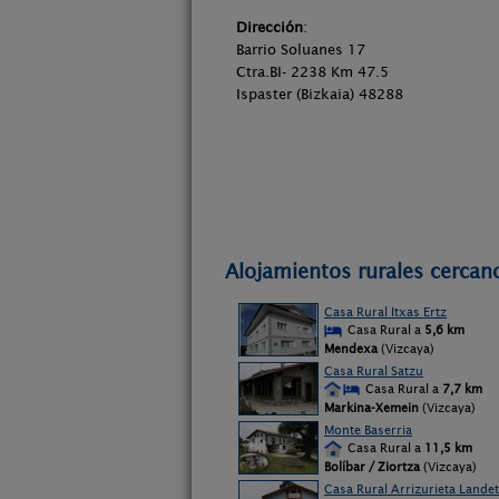
Dirección
:
Barrio Soluanes 17
Ctra.BI- 2238 Km 47.5
Ispaster (Bizkaia) 48288
Alojamientos rurales cercano
Casa Rural Itxas Ertz
Casa Rural a
5,6 km
Mendexa
(Vizcaya)
Casa Rural Satzu
Casa Rural a
7,7 km
Markina-Xemein
(Vizcaya)
Monte Baserria
Casa Rural a
11,5 km
Bolíbar / Ziortza
(Vizcaya)
Casa Rural Arrizurieta Lande