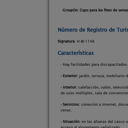
GroupOn: Cupo para los fines de sema
Número de Registro de Tur
Signatura
: H-BI-1148
Características
- Hay facilidades para discapacitados
- Exterior:
jardín, terraza, mobiliario 
- Interior:
calefacción, salón, televisi
de usos múltiples, sala de convencio
- Servicios:
conexión a internet, docum
cenas.
- Situación:
en las afueras del casco u
acceso al alojamiento señalizado.