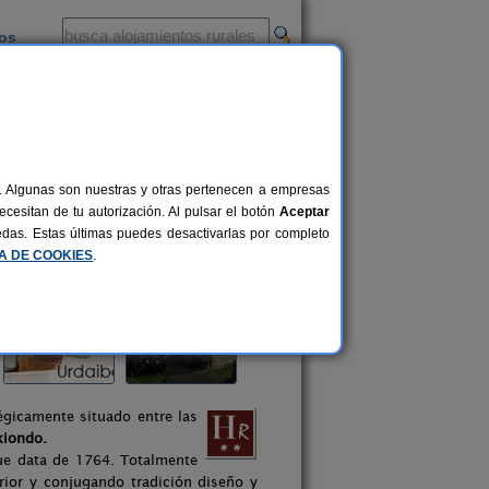
ios
-
al. Algunas son nuestras y otras pertenecen a empresas
cesitan de tu autorización. Al pulsar el botón
Aceptar
uedas. Estas últimas puedes desactivarlas por completo
CA DE COOKIES
.
tégicamente situado entre las
xiondo.
que data de 1764. Totalmente
rior y conjugando tradición diseño y