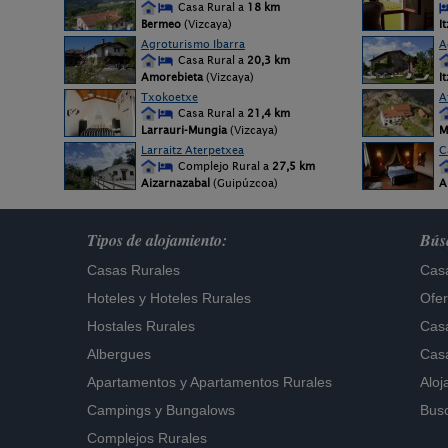
Casa Rural a
18 km
Bermeo
(Vizcaya)
I
Agroturismo Ibarra
A
Casa Rural a
20,3 km
Amorebieta
(Vizcaya)
I
Txokoetxe
A
Casa Rural a
21,4 km
Larrauri-Mungia
(Vizcaya)
M
Larraitz Aterpetxea
C
Complejo Rural a
27,5 km
Aizarnazabal
(Guipúzcoa)
A
Tipos de alojamiento:
Búsq
Casas Rurales
Casa
Hoteles
y
Hoteles Rurales
Ofer
Hostales Rurales
Casa
Albergues
Casa
Apartamentos
y
Apartamentos Rurales
Aloj
Campings y Bungalows
Busc
Complejos Rurales