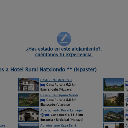
¿Has estado en este alojamiento?,
cuéntanos tu experiencia.
s a Hotel Rural Natxiondo ** (Ispaster)
Casa Rural Merrutxu
C
Casa Rural a
6,2 km
Ibarrangelu
(Vizcaya)
I
Casa Rural Ogoño Mendi
U
Casa Rural a
8,8 km
Elantxobe
(Vizcaya)
B
Apartamento Rural Larrago
B
Casa Rural a
11,8 km
Busturia / Urdaibai
(Vizcaya)
M
txea
Agroturismo Kasa Barri
A