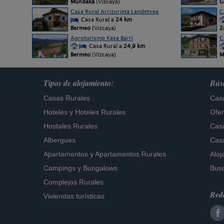
Mundaka
(Vizcaya)
G
Casa Rural Arrizurieta Landetxea
C
Casa Rural a
24 km
Bermeo
(Vizcaya)
Z
Agroturismo Kasa Barri
C
Casa Rural a
24,9 km
Bermeo
(Vizcaya)
M
Tipos de alojamiento:
Búsq
Casas Rurales
Casa
Hoteles
y
Hoteles Rurales
Ofer
Hostales Rurales
Casa
Albergues
Casa
Apartamentos
y
Apartamentos Rurales
Aloj
Campings y Bungalows
Busc
Complejos Rurales
Rede
Viviendas turísticas