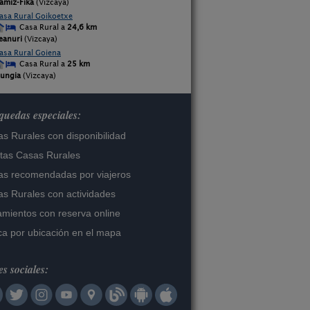
amiz-Fika
(Vizcaya)
asa Rural Goikoetxe
Casa Rural a
24,6 km
eanuri
(Vizcaya)
asa Rural Goiena
Casa Rural a
25 km
ungia
(Vizcaya)
uedas especiales:
s Rurales con disponibilidad
tas Casas Rurales
s recomendadas por viajeros
s Rurales con actividades
amientos con reserva online
a por ubicación en el mapa
s sociales: