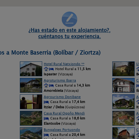
¿Has estado en este alojamiento?,
cuéntanos tu experiencia.
s a Monte Baserria (Bolíbar / Ziortza)
Hotel Rural Natxiondo **
U
Hotel Rural a
11,5 km
Ispaster
(Vizcaya)
B
Agroturismo Ibarra
C
Casa Rural a
14,3 km
Amorebieta
(Vizcaya)
I
Agrourismo Donibane
A
Casa Rural a
17,4 km
Itziar / Deba
(Guipúzcoa)
I
Casa Rural Ogoño Mendi
A
Casa Rural a
18,6 km
Elantxobe
(Vizcaya)
M
Bungalows Portuondo
C
Casa Rural a
20,4 km