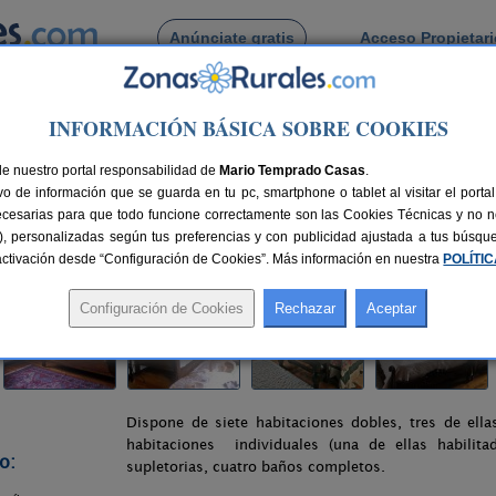
Anúnciate gratis
Acceso Propietar
Busca por pueblo
INFORMACIÓN BÁSICA SOBRE COOKIES
ar
> Monte Baserria
de nuestro portal responsabilidad de
Mario Temprado Casas
.
o de información que se guarda en tu pc, smartphone o tablet al visitar el port
zcaya)
ecesarias para que todo funcione correctamente son las Cookies Técnicas y no ne
rias), personalizadas según tus preferencias y con publicidad ajustada a tus búsq
5 km de Bilbao
Compartir:
sactivación desde “Configuración de Cookies”. Más información en nuestra
POLÍTI
Dispone de siete habitaciones dobles, tres de el
habitaciones individuales (una de ellas habilita
o:
supletorias, cuatro baños completos.