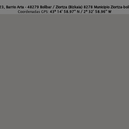
3, Barrio Arta - 48279 Bolíbar / Ziortza (Bizkaia) 8278 Municipio Ziortza-bol
Coordenadas GPS:
43º 14' 58.97'' N / 2º 32' 58.96'' W