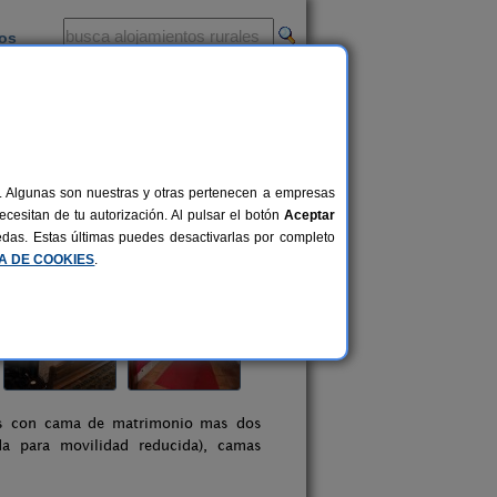
ios
-
al. Algunas son nuestras y otras pertenecen a empresas
cesitan de tu autorización. Al pulsar el botón
Aceptar
uedas. Estas últimas puedes desactivarlas por completo
CA DE COOKIES
.
las con cama de matrimonio mas dos
da para movilidad reducida), camas