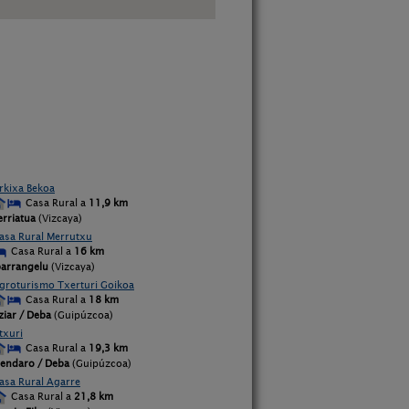
rkixa Bekoa
Casa Rural a
11,9 km
erriatua
(Vizcaya)
asa Rural Merrutxu
Casa Rural a
16 km
barrangelu
(Vizcaya)
groturismo Txerturi Goikoa
Casa Rural a
18 km
tziar / Deba
(Guipúzcoa)
txuri
Casa Rural a
19,3 km
endaro / Deba
(Guipúzcoa)
asa Rural Agarre
Casa Rural a
21,8 km