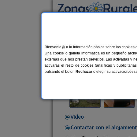
Busca por alojamiento
Alojamientos
>
País Vasco
>
Vizcaya
>
Bolíb
Bienvenid@ a la información básica sobre las cookies 
Monte Baserria
Una cookie o galleta informática es un pequeño archiv
Casa Rural en Bolíbar / Ziortza (Vi
externas que nos prestan servicios. Las activadas y n
activarás el resto de cookies (analíticas y publicita
Alquiler completo
20 plazas
5
pulsando el botón
Rechazar
o elegir su activación/de
Video
Contactar con el alojamient