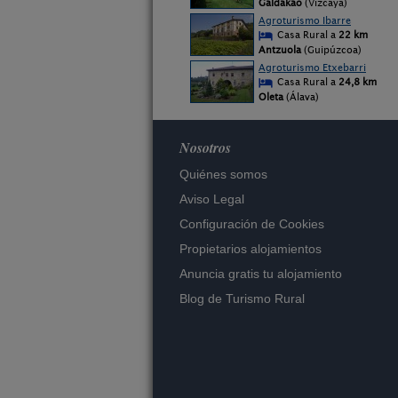
Galdakao
(Vizcaya)
Agroturismo Ibarre
Casa Rural a
22 km
Antzuola
(Guipúzcoa)
Agroturismo Etxebarri
Casa Rural a
24,8 km
Oleta
(Álava)
Nosotros
Quiénes somos
Aviso Legal
Configuración de Cookies
Propietarios alojamientos
Anuncia gratis tu alojamiento
Blog de Turismo Rural