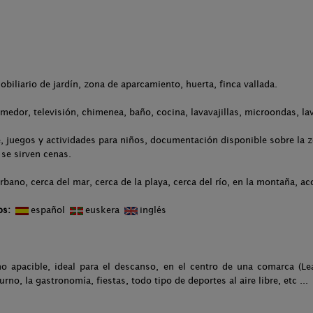
.
obiliario de jardín, zona de aparcamiento, huerta, finca vallada.
medor, televisión, chimenea, baño, cocina, lavavajillas, microondas, l
 juegos y actividades para niños, documentación disponible sobre la zo
se sirven cenas.
rbano, cerca del mar, cerca de la playa, cerca del río, en la montaña, ac
os:
español
euskera
inglés
o apacible, ideal para el descanso, en el centro de una comarca (Lea
no, la gastronomía, fiestas, todo tipo de deportes al aire libre, etc ...