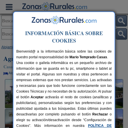
INFORMACIÓN BÁSICA SOBRE
COOKIES
Alojamientos
>
País Vasco
>
Álava
>
Oleta
> Agroturismo Etxebarri
Bienvenid@ a la información básica sobre las cookies de
Agroturismo Etxebarri
nuestro portal responsabilidad de
Mario Temprado Casas
.
Una cookie o galleta informática es un pequeño archivo de
Casa Rural en Oleta (Álava)
información que se guarda en tu pc, smartphone o tablet al
Alquiler por habitaciones
12+2 plazas
22 km de Vitoria
visitar el portal. Algunas son nuestras y otras pertenecen a
empresas externas que nos prestan servicios. Las activadas
y necesarias para que todo funcione correctamente son las
Cookies Técnicas y no necesitan de tu autorización. Al pulsar
el botón
Aceptar
activarás el resto de cookies (analíticas y
publicitarias), personalizadas según tus preferencias y con
publicidad ajustada a tus búsquedas. Estas últimas puedes
desactivarlas por completo pulsando el botón
Rechazar
o
elegir su activación/desactivación desde “Configuración de
Cookies”. Más información en nuestra
POLÍTICA DE