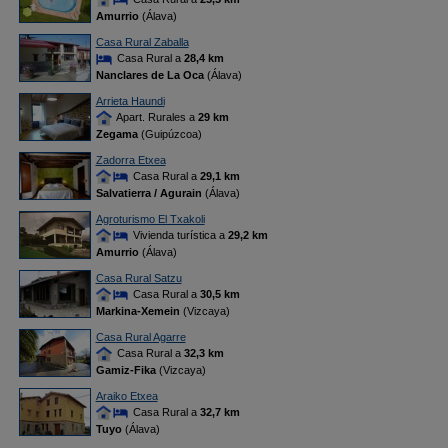
Amurrio
(Álava)
Casa Rural Zaballa
Casa Rural a
28,4 km
Nanclares de La Oca
(Álava)
Arrieta Haundi
Apart. Rurales a
29 km
Zegama
(Guipúzcoa)
Zadorra Etxea
Casa Rural a
29,1 km
Salvatierra / Agurain
(Álava)
Agroturismo El Txakoli
Vivienda turística a
29,2 km
Amurrio
(Álava)
Casa Rural Satzu
Casa Rural a
30,5 km
Markina-Xemein
(Vizcaya)
Casa Rural Agarre
Casa Rural a
32,3 km
Gamiz-Fika
(Vizcaya)
Araiko Etxea
Casa Rural a
32,7 km
Tuyo
(Álava)