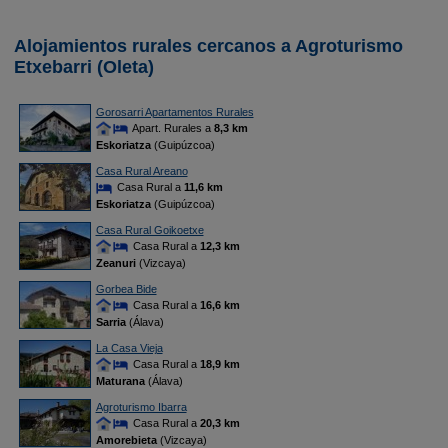
Alojamientos rurales cercanos a Agroturismo
Etxebarri (Oleta)
Gorosarri Apartamentos Rurales
Apart. Rurales a
8,3 km
Eskoriatza
(Guipúzcoa)
Casa Rural Areano
Casa Rural a
11,6 km
Eskoriatza
(Guipúzcoa)
Casa Rural Goikoetxe
Casa Rural a
12,3 km
Zeanuri
(Vizcaya)
Gorbea Bide
Casa Rural a
16,6 km
Sarria
(Álava)
La Casa Vieja
Casa Rural a
18,9 km
Maturana
(Álava)
Agroturismo Ibarra
Casa Rural a
20,3 km
Amorebieta
(Vizcaya)