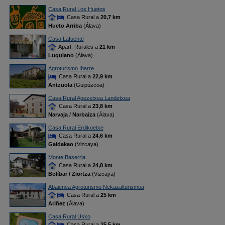
Casa Rural Los Huetos
Casa Rural a
20,7 km
Hueto Arriba
(Álava)
Casa Lafuente
Apart. Rurales a
21 km
Luquiano
(Álava)
Agroturismo Ibarre
Casa Rural a
22,9 km
Antzuola
(Guipúzcoa)
Casa Rural Apezetxea Landetxea
Casa Rural a
23,8 km
Narvaja / Narbaiza
(Álava)
Casa Rural Erdikoetxe
Casa Rural a
24,6 km
Galdakao
(Vizcaya)
Monte Baserria
Casa Rural a
24,8 km
Bolíbar / Ziortza
(Vizcaya)
Abaienea Agroturismo Nekazalturismoa
Casa Rural a
25 km
Ariñez
(Álava)
Casa Rural Usko
Casa Rural a
25,5 km