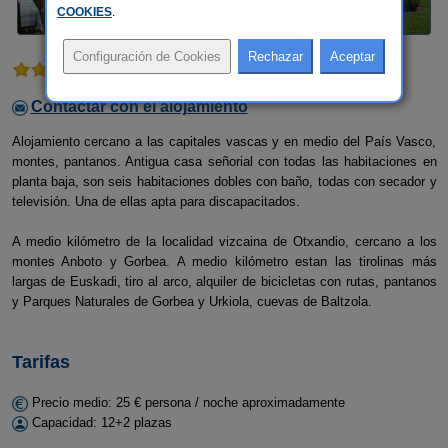
COOKIES
.
1 comentario
Contactar con el alojamiento
Alojamiento cercano a las capitales vascas y en medio del País Vasco,
montes, pantanos. Antigua casa señorial con todas las habitaciones en
planta baja, son seis habitaciones dobles con baño, todas con secador y
televisión. Una de ellas apta para discapacitados.
A medio kilómetro de la localidad vizcaina de Otxandio, cercano a los
montes Anboto y Gorbea. A medio kilómetro estan las tirolinas más
largas de Euskadi, tiro al arco, alquiler de bicicletas con rutas, pantanos
y Parques Naturales de Gorbea y Urkiola, cuevas de Baltzola.
Tarifas
Precio medio: 25 € persona / noche aproximadamente
Capacidad: 12+2 plazas