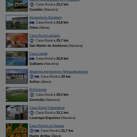
Casa Rural a
23,3 km
Gastiáin
(Navarra)
Agroturismo Etxebarri
Casa Rural a
23,8 km
Oleta
(Álava)
Casa Rural Lazkano
Casa Rural a
25,7 km
San Martin de Améscoa
(Navarra)
Casa Landa
Casa Rural a
25,8 km
Galbarra
(Navarra)
Abaienea Agroturismo Nekazalturismoa
Casa Rural a
29 km
Ariñez
(Álava)
El Encinedo
Casa Rural a
29,3 km
Genevilla
(Navarra)
Casa Rural Txikenekoa
Casa Rural a
31,1 km
Lizarraga-Ergoiena
(Navarra)
Casa Rural Los Huetos
Casa Rural a
31,7 km
Hueto Arriba
(Álava)