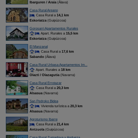
Ibarguren / Araia
(Álava)
Casa Rural Areano
Casa Rural a
14,1 km
Eskoriatza
(Guipúzcoa)
Gorosarri Apartamentos Rurales
Apart. Rurales a
15,5 km
Eskoriatza
(Guipúzcoa)
El Manzanal
Casa Rural a
17,6 km
Sabando
(Álava)
Casa Rural Urbasa Apartamentos Im...
Apart. Rurales a
18 km
Olazti / Olazagutia
(Navarra)
Casa Rural Errotazar
Casa Rural a
20,3 km
Alsasua
(Navarra)
San Pedroko Bidea
Vivienda turística a
20,3 km
Alsasua
(Navarra)
Agroturismo Ibarre
Casa Rural a
21,4 km
Antzuola
(Guipúzcoa)
Casa Rural Zumadoya y Andueza