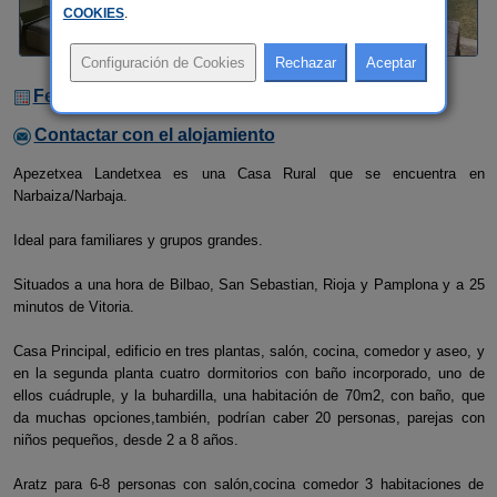
COOKIES
.
Fechas Libres
Contactar con el alojamiento
Apezetxea Landetxea es una Casa Rural que se encuentra en
Narbaiza/Narbaja.
Ideal para familiares y grupos grandes.
Situados a una hora de Bilbao, San Sebastian, Rioja y Pamplona y a 25
minutos de Vitoria.
Casa Principal, edificio en tres plantas, salón, cocina, comedor y aseo, y
en la segunda planta cuatro dormitorios con baño incorporado, uno de
ellos cuádruple, y la buhardilla, una habitación de 70m2, con baño, que
da muchas opciones,también, podrían caber 20 personas, parejas con
niños pequeños, desde 2 a 8 años.
Aratz para 6-8 personas con salón,cocina comedor 3 habitaciones de