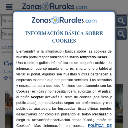
INFORMACIÓN BÁSICA SOBRE
COOKIES
Alojamientos
>
País Vasco
>
Álava
>
Narvaja
> Casa Rural Apezetxea
Bienvenid@ a la información básica sobre las cookies de
Landetxea
nuestro portal responsabilidad de
Mario Temprado Casas
.
Casa Rural Apezetxea Landetxea
Una cookie o galleta informática es un pequeño archivo de
información que se guarda en tu pc, smartphone o tablet al
Casa Rural en Narvaja / Narbaiza (Álava)
visitar el portal. Algunas son nuestras y otras pertenecen a
Alquiler completo
6-24+8 plazas
29 km de Vitoria
empresas externas que nos prestan servicios. Las activadas
y necesarias para que todo funcione correctamente son las
Cookies Técnicas y no necesitan de tu autorización. Al pulsar
el botón
Aceptar
activarás el resto de cookies (analíticas y
publicitarias), personalizadas según tus preferencias y con
publicidad ajustada a tus búsquedas. Estas últimas puedes
desactivarlas por completo pulsando el botón
Rechazar
o
elegir su activación/desactivación desde “Configuración de
Cookies”. Más información en nuestra
POLÍTICA DE