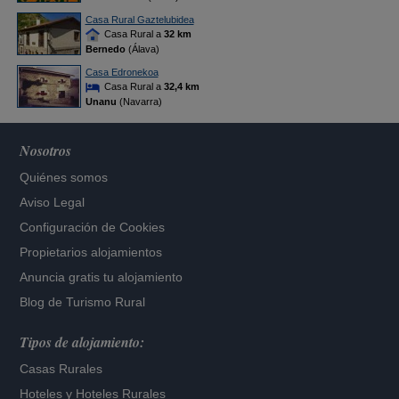
Casa Rural Gaztelubidea
Casa Rural a
32 km
Bernedo
(Álava)
Casa Edronekoa
Casa Rural a
32,4 km
Unanu
(Navarra)
Nosotros
Quiénes somos
Aviso Legal
Configuración de Cookies
Propietarios alojamientos
Anuncia gratis tu alojamiento
Blog de Turismo Rural
Tipos de alojamiento:
Casas Rurales
Hoteles
y
Hoteles Rurales