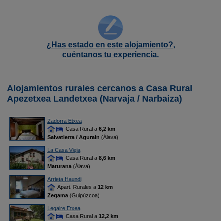
¿Has estado en este alojamiento?,
cuéntanos tu experiencia.
Alojamientos rurales cercanos a Casa Rural
Apezetxea Landetxea (Narvaja / Narbaiza)
Zadorra Etxea
Casa Rural a
6,2 km
Salvatierra / Agurain
(Álava)
La Casa Vieja
Casa Rural a
8,6 km
Maturana
(Álava)
Arrieta Haundi
Apart. Rurales a
12 km
Zegama
(Guipúzcoa)
Legaire Etxea
Casa Rural a
12,2 km