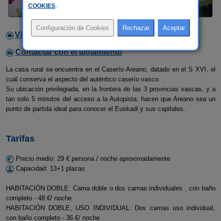
COOKIES
.
Video
Contactar con el alojamiento
La casa rural se encuentra en el Caserío Areano, datado en el S XVI, el
cuál conserva el aspecto del auténtico caserío vasco.
Su ubicación privilegiada, en la frontera de las 3 provincias vascas, y a
tan solo 5 minutos del acceso a la Autopista, hacen que Areano sea un
punto de partida ideal para conocer el Euskadi y sus capitales.
Tarifas
Precio medio: 29 € persona / noche aproximadamente
Capacidad: 13+1 plazas
HABITACIÓN DOBLE: Cama doble o dos camas individuales , con baño
completo - 48 €/ noche
HABITACIÓN DOBLE, USO INDIVIDUAL: Dos camas uso individual,
con baño completo - 36 €/ noche