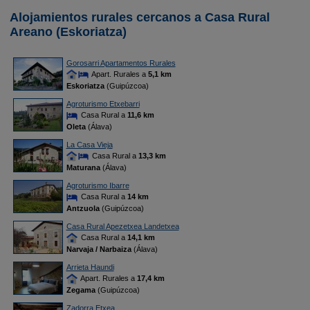
Alojamientos rurales cercanos a Casa Rural
Areano (Eskoriatza)
Gorosarri Apartamentos Rurales
Apart. Rurales a
5,1 km
Eskoriatza
(Guipúzcoa)
Agroturismo Etxebarri
Casa Rural a
11,6 km
Oleta
(Álava)
La Casa Vieja
Casa Rural a
13,3 km
Maturana
(Álava)
Agroturismo Ibarre
Casa Rural a
14 km
Antzuola
(Guipúzcoa)
Casa Rural Apezetxea Landetxea
Casa Rural a
14,1 km
Narvaja / Narbaiza
(Álava)
Arrieta Haundi
Apart. Rurales a
17,4 km
Zegama
(Guipúzcoa)
Zadorra Etxea