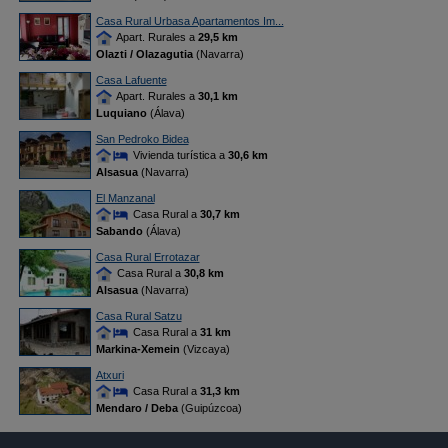
Casa Rural Urbasa Apartamentos Im...
Apart. Rurales a
29,5 km
Olazti / Olazagutia
(Navarra)
Casa Lafuente
Apart. Rurales a
30,1 km
Luquiano
(Álava)
San Pedroko Bidea
Vivienda turística a
30,6 km
Alsasua
(Navarra)
El Manzanal
Casa Rural a
30,7 km
Sabando
(Álava)
Casa Rural Errotazar
Casa Rural a
30,8 km
Alsasua
(Navarra)
Casa Rural Satzu
Casa Rural a
31 km
Markina-Xemein
(Vizcaya)
Atxuri
Casa Rural a
31,3 km
Mendaro / Deba
(Guipúzcoa)