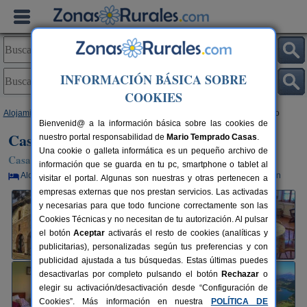
INFORMACIÓN BÁSICA SOBRE
COOKIES
Alojamientos
>
País Vasco
>
Guipúzcoa
>
Eskoriatza
> Casa Rural Areano
Bienvenid@ a la información básica sobre las cookies de
Casa Rural Areano
nuestro portal responsabilidad de
Mario Temprado Casas
.
Una cookie o galleta informática es un pequeño archivo de
Casa Rural en Eskoriatza (Guipúzcoa)
información que se guarda en tu pc, smartphone o tablet al
Alquiler por habitaciones
13+1 plazas
30 km de San Sebastián
visitar el portal. Algunas son nuestras y otras pertenecen a
empresas externas que nos prestan servicios. Las activadas
y necesarias para que todo funcione correctamente son las
Cookies Técnicas y no necesitan de tu autorización. Al pulsar
el botón
Aceptar
activarás el resto de cookies (analíticas y
publicitarias), personalizadas según tus preferencias y con
publicidad ajustada a tus búsquedas. Estas últimas puedes
desactivarlas por completo pulsando el botón
Rechazar
o
elegir su activación/desactivación desde “Configuración de
Cookies”. Más información en nuestra
POLÍTICA DE