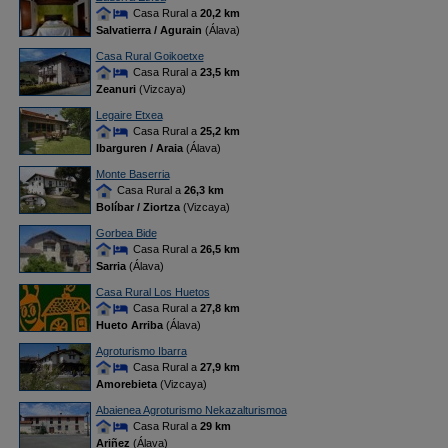
Casa Rural a
20,2 km
Salvatierra / Agurain
(Álava)
Casa Rural Goikoetxe
Casa Rural a
23,5 km
Zeanuri
(Vizcaya)
Legaire Etxea
Casa Rural a
25,2 km
Ibarguren / Araia
(Álava)
Monte Baserria
Casa Rural a
26,3 km
Bolíbar / Ziortza
(Vizcaya)
Gorbea Bide
Casa Rural a
26,5 km
Sarria
(Álava)
Casa Rural Los Huetos
Casa Rural a
27,8 km
Hueto Arriba
(Álava)
Agroturismo Ibarra
Casa Rural a
27,9 km
Amorebieta
(Vizcaya)
Abaienea Agroturismo Nekazalturismoa
Casa Rural a
29 km
Ariñez
(Álava)