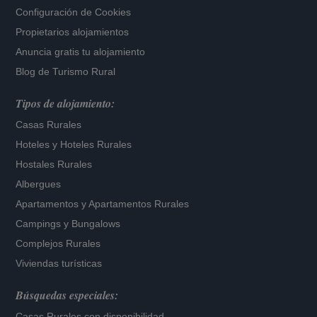
Configuración de Cookies
Propietarios alojamientos
Anuncia gratis tu alojamiento
Blog de Turismo Rural
Tipos de alojamiento:
Casas Rurales
Hoteles
y
Hoteles Rurales
Hostales Rurales
Albergues
Apartamentos
y
Apartamentos Rurales
Campings y Bungalows
Complejos Rurales
Viviendas turísticas
Búsquedas especiales:
Casas Rurales con disponibilidad