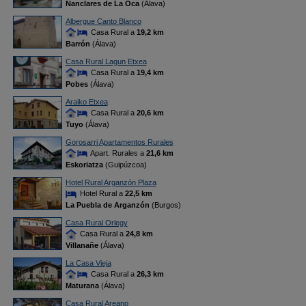
Nanclares de La Oca
(Álava)
Albergue Canto Blanco
Casa Rural a
19,2 km
Barrón
(Álava)
Casa Rural Lagun Etxea
Casa Rural a
19,4 km
Pobes
(Álava)
Araiko Etxea
Casa Rural a
20,6 km
Tuyo
(Álava)
Gorosarri Apartamentos Rurales
Apart. Rurales a
21,6 km
Eskoriatza
(Guipúzcoa)
Hotel Rural Arganzón Plaza
Hotel Rural a
22,5 km
La Puebla de Arganzón
(Burgos)
Casa Rural Orlegy
Casa Rural a
24,8 km
Villanañe
(Álava)
La Casa Vieja
Casa Rural a
26,3 km
Maturana
(Álava)
Casa Rural Areano