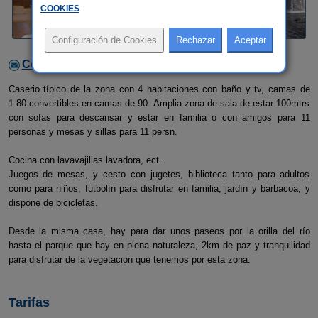
COOKIES
.
Contactar con el alojamiento
Caserio típico de la zona con 4 habitaciones con baño y tv, camas de
1.80 convertibles en camas de 90. Amplia zona de sala de estar 100mtrs
con sofas para descansar y estar en familia o con amigos para 11
personas y mesas y sillas para 11 persn.
Cocina con lavavajillas lavadora, ect.
Juegos de mesas, y cesto con jugetes, biblioteca tanto para adultos
como para niños, futbolín para disfrutar en familia, jardín y barbacoa, y
dispone de bicicletas.
Desde la misma casa, hay para dar unos paseos por la orilla del río
hasta el parque que hay en plena naturaleza, 2km de paz y tranquilidad
para disfrutar de la vegetacion que tenemos por esta zona.
Tarifas