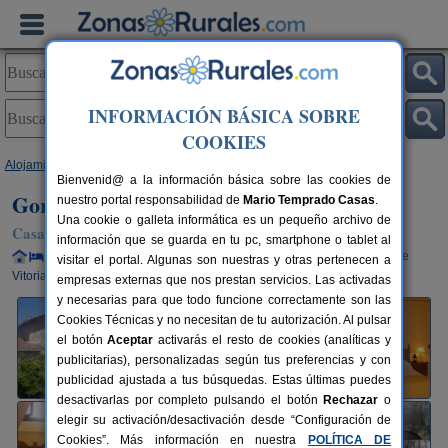
INFORMACIÓN BÁSICA SOBRE
COOKIES
Alojamientos
>
País Vasco
>
Álava
>
Sarria
> Gorbea Bide
Bienvenid@ a la información básica sobre las cookies de
Gorbea Bide
nuestro portal responsabilidad de
Mario Temprado Casas
.
Una cookie o galleta informática es un pequeño archivo de
Casa Rural en Sarria (Álava)
información que se guarda en tu pc, smartphone o tablet al
Alquiler completo y por habitaciones
2-8+3 plazas
18 km de
visitar el portal. Algunas son nuestras y otras pertenecen a
Vitoria
empresas externas que nos prestan servicios. Las activadas
y necesarias para que todo funcione correctamente son las
Cookies Técnicas y no necesitan de tu autorización. Al pulsar
el botón
Aceptar
activarás el resto de cookies (analíticas y
publicitarias), personalizadas según tus preferencias y con
publicidad ajustada a tus búsquedas. Estas últimas puedes
desactivarlas por completo pulsando el botón
Rechazar
o
elegir su activación/desactivación desde “Configuración de
Cookies”. Más información en nuestra
POLÍTICA DE