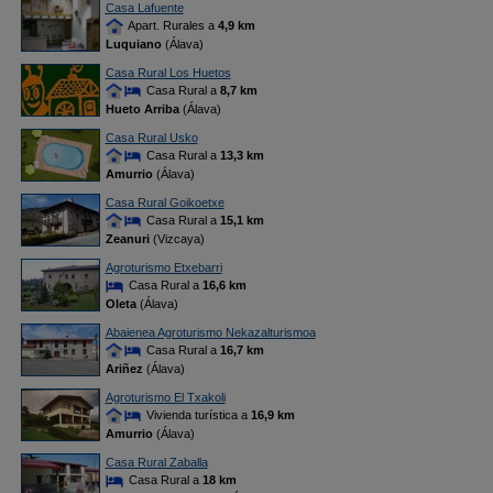
Casa Lafuente
Apart. Rurales a
4,9 km
Luquiano
(Álava)
Casa Rural Los Huetos
Casa Rural a
8,7 km
Hueto Arriba
(Álava)
Casa Rural Usko
Casa Rural a
13,3 km
Amurrio
(Álava)
Casa Rural Goikoetxe
Casa Rural a
15,1 km
Zeanuri
(Vizcaya)
Agroturismo Etxebarri
Casa Rural a
16,6 km
Oleta
(Álava)
Abaienea Agroturismo Nekazalturismoa
Casa Rural a
16,7 km
Ariñez
(Álava)
Agroturismo El Txakoli
Vivienda turística a
16,9 km
Amurrio
(Álava)
Casa Rural Zaballa
Casa Rural a
18 km