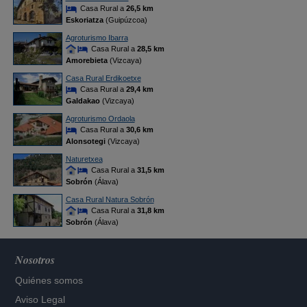
Casa Rural a
26,5 km
Eskoriatza
(Guipúzcoa)
Agroturismo Ibarra
Casa Rural a
28,5 km
Amorebieta
(Vizcaya)
Casa Rural Erdikoetxe
Casa Rural a
29,4 km
Galdakao
(Vizcaya)
Agroturismo Ordaola
Casa Rural a
30,6 km
Alonsotegi
(Vizcaya)
Naturetxea
Casa Rural a
31,5 km
Sobrón
(Álava)
Casa Rural Natura Sobrón
Casa Rural a
31,8 km
Sobrón
(Álava)
Nosotros
Quiénes somos
Aviso Legal