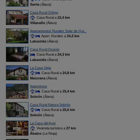
Sarria
(Álava)
Casa Rural Orlegy
Casa Rural a
22,4 km
Villanañe
(Álava)
Apartamentos Rurales Solar de Qui...
Apart. Rurales a
24,2 km
Labastida
(Álava)
Casa Rural Osante
Casa Rural a
24,3 km
Labastida
(Álava)
La Casa Vieja
Casa Rural a
24,8 km
Maturana
(Álava)
Naturetxea
Casa Rural a
25,4 km
Sobrón
(Álava)
Casa Rural Natura Sobrón
Casa Rural a
25,6 km
Sobrón
(Álava)
La Casa del Ayer
Vivienda turística a
27 km
Ábalos
(La Rioja)