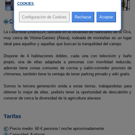
COOKIES
.
Contactar con el alojamiento
La casa rural ZABALLA, ubicada en la localidad de Nanclares de la Oca,
muy cerca de Vitoria-Gasteiz (Álava), rodeada de montañas es un lugar
ideal para aquellos y aquellas que buscan la tranquilidad del campo.
Dispone de 4 habitaciones dobles, cada una con televisión y baño
propio, una de ellas adaptada a personas con movilidad reducida,
además tiene zonas comunes de cocina y salón-comedor provisto de
chimenea, también tiene la ventaja de tener parking privado y wiki gratis.
Somos la tercera generación unida a estas tierras, trabajandolas para
obtener lo mejor de ellas, podreís tener la oportunidad de descubrirlo y
conocer de cerca la diversidad de la agricultura alavase.
Tarifas
Precio medio: 60 € persona / noche aproximadamente
Capacidad: 8 plazas