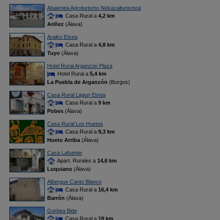
Abaienea Agroturismo Nekazalturismoa
Casa Rural a
4,2 km
Ariñez
(Álava)
Araiko Etxea
Casa Rural a
4,8 km
Tuyo
(Álava)
Hotel Rural Arganzón Plaza
Hotel Rural a
5,4 km
La Puebla de Arganzón
(Burgos)
Casa Rural Lagun Etxea
Casa Rural a
9 km
Pobes
(Álava)
Casa Rural Los Huetos
Casa Rural a
9,3 km
Hueto Arriba
(Álava)
Casa Lafuente
Apart. Rurales a
14,6 km
Luquiano
(Álava)
Albergue Canto Blanco
Casa Rural a
16,4 km
Barrón
(Álava)
Gorbea Bide
Casa Rural a
18 km