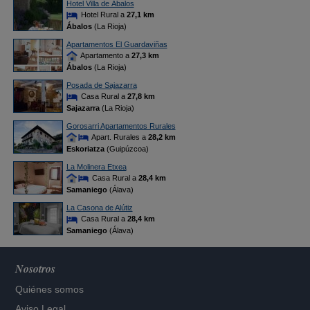
Hotel Villa de Ábalos
Hotel Rural a
27,1 km
Ábalos
(La Rioja)
Apartamentos El Guardaviñas
Apartamento a
27,3 km
Ábalos
(La Rioja)
Posada de Sajazarra
Casa Rural a
27,8 km
Sajazarra
(La Rioja)
Gorosarri Apartamentos Rurales
Apart. Rurales a
28,2 km
Eskoriatza
(Guipúzcoa)
La Molinera Etxea
Casa Rural a
28,4 km
Samaniego
(Álava)
La Casona de Alútiz
Casa Rural a
28,4 km
Samaniego
(Álava)
Nosotros
Quiénes somos
Aviso Legal