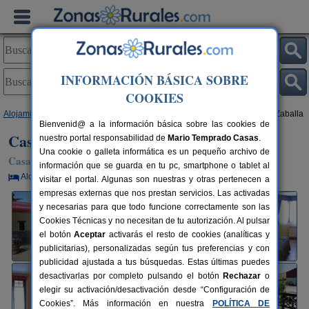
INFORMACIÓN BÁSICA SOBRE
COOKIES
Alojamientos
>
País Vasco
>
Álava
>
Nanclares de La Oca
> Casa Rural Zaballa
Bienvenid@ a la información básica sobre las cookies de
Casa Rural Zaballa
nuestro portal responsabilidad de
Mario Temprado Casas
.
Una cookie o galleta informática es un pequeño archivo de
Casa Rural en Nanclares de La Oca (Álava)
información que se guarda en tu pc, smartphone o tablet al
Alquiler por habitaciones
8 plazas
10 km de Vitoria
visitar el portal. Algunas son nuestras y otras pertenecen a
empresas externas que nos prestan servicios. Las activadas
y necesarias para que todo funcione correctamente son las
Cookies Técnicas y no necesitan de tu autorización. Al pulsar
el botón
Aceptar
activarás el resto de cookies (analíticas y
publicitarias), personalizadas según tus preferencias y con
publicidad ajustada a tus búsquedas. Estas últimas puedes
desactivarlas por completo pulsando el botón
Rechazar
o
elegir su activación/desactivación desde “Configuración de
Cookies”. Más información en nuestra
POLÍTICA DE