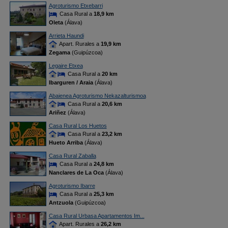
Agroturismo Etxebarri
Casa Rural a
18,9 km
Oleta
(Álava)
Arrieta Haundi
Apart. Rurales a
19,9 km
Zegama
(Guipúzcoa)
Legaire Etxea
Casa Rural a
20 km
Ibarguren / Araia
(Álava)
Abaienea Agroturismo Nekazalturismoa
Casa Rural a
20,6 km
Ariñez
(Álava)
Casa Rural Los Huetos
Casa Rural a
23,2 km
Hueto Arriba
(Álava)
Casa Rural Zaballa
Casa Rural a
24,8 km
Nanclares de La Oca
(Álava)
Agroturismo Ibarre
Casa Rural a
25,3 km
Antzuola
(Guipúzcoa)
Casa Rural Urbasa Apartamentos Im...
Apart. Rurales a
26,2 km