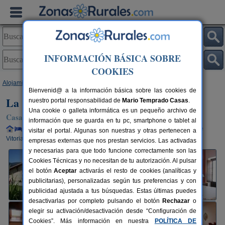
INFORMACIÓN BÁSICA SOBRE
COOKIES
Alojamientos
>
País Vasco
>
Álava
>
Maturana
> La Casa Vieja
Bienvenid@ a la información básica sobre las cookies de
La Casa Vieja
nuestro portal responsabilidad de
Mario Temprado Casas
.
Una cookie o galleta informática es un pequeño archivo de
Casa Rural en Maturana (Álava)
información que se guarda en tu pc, smartphone o tablet al
Alquiler completo y por habitaciones
12+5 plazas
14 km de
visitar el portal. Algunas son nuestras y otras pertenecen a
Vitoria
empresas externas que nos prestan servicios. Las activadas
y necesarias para que todo funcione correctamente son las
Cookies Técnicas y no necesitan de tu autorización. Al pulsar
el botón
Aceptar
activarás el resto de cookies (analíticas y
publicitarias), personalizadas según tus preferencias y con
publicidad ajustada a tus búsquedas. Estas últimas puedes
desactivarlas por completo pulsando el botón
Rechazar
o
elegir su activación/desactivación desde “Configuración de
Cookies”. Más información en nuestra
POLÍTICA DE