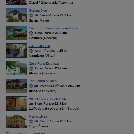
Olazti / Olazagutia
(Navarra)
Gorbea Bide
Casa Rural a
26,3 km
Sarria
(Álava)
Casa Rural Zumadoya y Andueza
Casa Rural a
27,3 km
Gastiáin
(Navarra)
Casa Lafuente
Apart. Rurales a
28 km
Luquiano
(Álava)
Casa Rural Errotazar
Casa Rural a
28,7 km
Alsasua
(Navarra)
San Pedroko Bidea
Vivienda turística a
28,7 km
Alsasua
(Navarra)
Hotel Rural Arganzón Plaza
Hotel Rural a
29,3 km
La Puebla de Arganzón
(Burgos)
Araiko Etxea
Casa Rural a
29,5 km
Tuyo
(Álava)