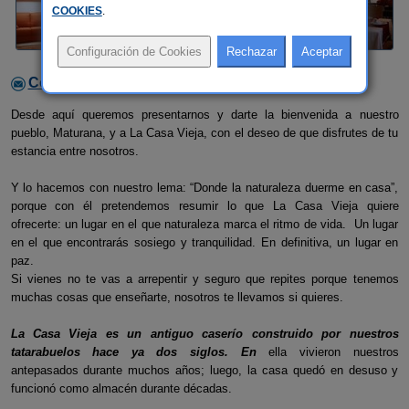
COOKIES
.
Contactar con el alojamiento
Desde aquí queremos presentarnos y darte la bienvenida a nuestro
pueblo, Maturana, y a La Casa Vieja, con el deseo de que disfrutes de tu
estancia entre nosotros.
Y lo hacemos con nuestro lema: “Donde la naturaleza duerme en casa”,
porque con él pretendemos resumir lo que La Casa Vieja quiere
ofrecerte: un lugar en el que naturaleza marca el ritmo de vida. Un lugar
en el que encontrarás sosiego y tranquilidad. En definitiva, un lugar en
paz.
Si vienes no te vas a arrepentir y seguro que repites porque tenemos
muchas cosas que enseñarte, nosotros te llevamos si quieres.
La Casa Vieja es un antiguo caserío construido por nuestros
tatarabuelos hace ya dos siglos. En
ella vivieron nuestros
antepasados durante muchos años; luego, la casa quedó en desuso y
funcionó como almacén durante décadas.