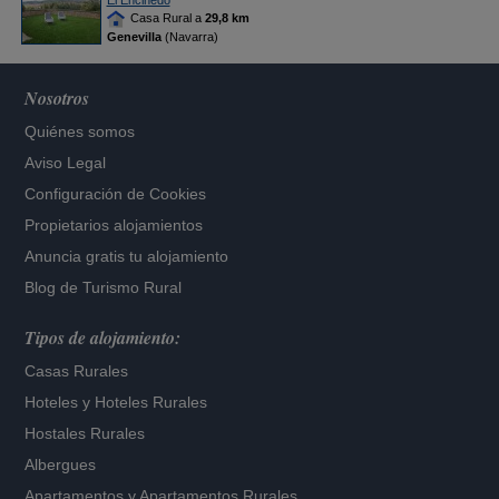
El Encinedo
Casa Rural a
29,8 km
Genevilla
(Navarra)
Nosotros
Quiénes somos
Aviso Legal
Configuración de Cookies
Propietarios alojamientos
Anuncia gratis tu alojamiento
Blog de Turismo Rural
Tipos de alojamiento:
Casas Rurales
Hoteles
y
Hoteles Rurales
Hostales Rurales
Albergues
Apartamentos
y
Apartamentos Rurales