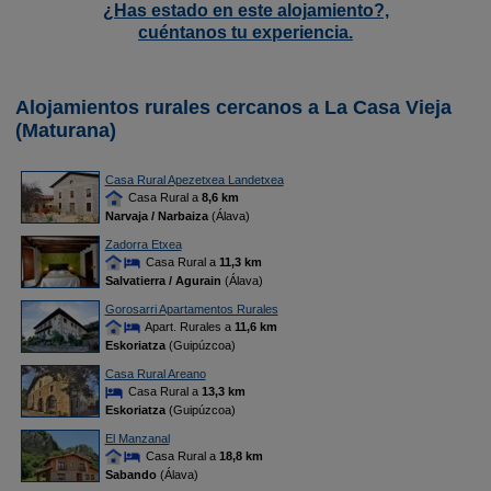
¿Has estado en este alojamiento?,
cuéntanos tu experiencia.
Alojamientos rurales cercanos a La Casa Vieja
(Maturana)
Casa Rural Apezetxea Landetxea
Casa Rural a
8,6 km
Narvaja / Narbaiza
(Álava)
Zadorra Etxea
Casa Rural a
11,3 km
Salvatierra / Agurain
(Álava)
Gorosarri Apartamentos Rurales
Apart. Rurales a
11,6 km
Eskoriatza
(Guipúzcoa)
Casa Rural Areano
Casa Rural a
13,3 km
Eskoriatza
(Guipúzcoa)
El Manzanal
Casa Rural a
18,8 km
Sabando
(Álava)